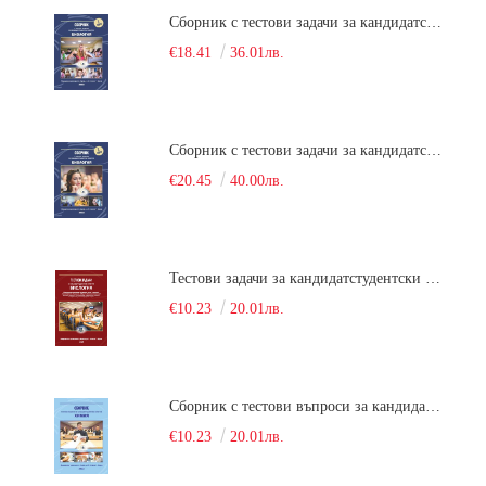
Сборник с тестови задачи за кандидатстудентски изпит по биология върху учебния материал за задължителна и профилирана подготовка, изучаван в средния курс на обучение. Част 1
€18.41
36.01лв.
Сборник с тестови задачи за кандидатстудентски изпит по биология върху учебния материал за задължителна и профилирана подготовка, изучаван в средния курс на обучение. Част 2
€20.45
40.00лв.
Тестови задачи за кандидатстудентски изпит по биология. Сборник
€10.23
20.01лв.
Сборник с тестови въпроси за кандидатстудентски изпит по химия. 2022
€10.23
20.01лв.