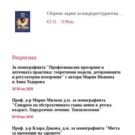
Сборник задачи за кандидатстудентски изпит по химия
€5.11
9.99лв.
Рецензии
За монографията "
Професионално прегаряне в
аптечната практика: теоретични модели, детерминанти
и регулаторни измерения" с автори
Мария Иванова
и Анна Тодорова
10 Юли 2026
Проф. д-р Марио Милков д.м. за монографията
"Синдром на обструктивната сънна апнея в детска
възраст. Хирургично лечение. Тонзилотомия"
03 Юни 2026
Проф. д-р Клара Докова, д.м. за монографията "Места
за промоция на здравето"