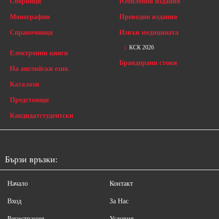
Сборници
Юбилейни издания
Монографии
Преводни издания
Справочници
Извън медицината
КСК 2026
Електронни книги
Брандирани стоки
На английски език
Каталози
Предстоящи
Кандидатстудентски
Бързи връзки:
Начало
Контакт
Вход
За Нас
Регистрация
Условия