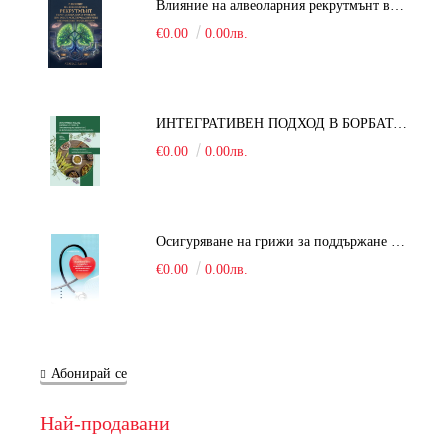
Влияние на алвеоларния рекрутмънт върху белодробната функция при робот-асистирана хирургия в положение Тренделенбург
€0.00
0.00лв.
ИНТЕГРАТИВЕН ПОДХОД В БОРБАТА С COVID-19: От патогенезата на Sars-Cov-2 до фитомедицината и етноботаниката. Антивирусна активност и терапевтичен потенциал на българските лечебни растения
€0.00
0.00лв.
Осигуряване на грижи за поддържане на здравното състояние на уязвимите групи от населени
€0.00
0.00лв.
Абонирай се
Най-продавани