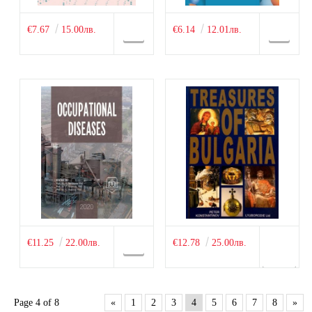
€7.67
15.00лв.
€6.14
12.01лв.
€11.25
22.00лв.
€12.78
25.00лв.
Page 4 of 8
«
1
2
3
4
5
6
7
8
»