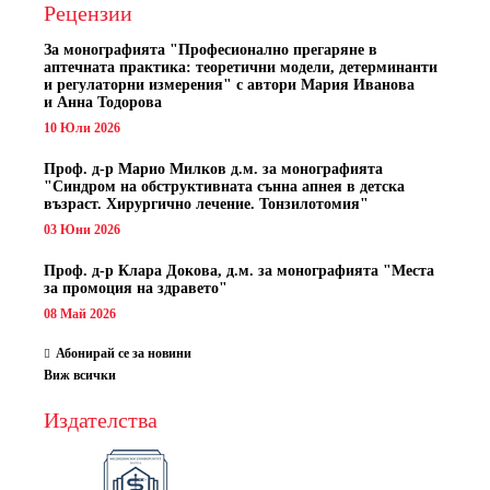
Рецензии
За монографията "
Професионално прегаряне в
аптечната практика: теоретични модели, детерминанти
и регулаторни измерения" с автори
Мария Иванова
и Анна Тодорова
10 Юли 2026
Проф. д-р Марио Милков д.м. за монографията
"Синдром на обструктивната сънна апнея в детска
възраст. Хирургично лечение. Тонзилотомия"
03 Юни 2026
Проф. д-р Клара Докова, д.м. за монографията "Места
за промоция на здравето"
08 Май 2026
Абонирай се за новини
Виж всички
Издателства