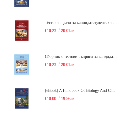
Тестови задачи за кандидатстудентски изпит по биология. Сборник
€10.23
20.01лв.
Сборник с тестови въпроси за кандидатстудентски изпит по химия. 2022
€10.23
20.01лв.
[eBook] A Handbook Of Biology And Chemistry Test Items For The Entrance Tests At Medical University Of Varna (Fourth Revised Edition)
€10.00
19.56лв.