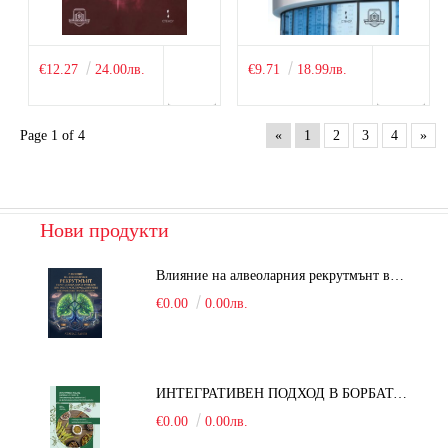
€12.27
24.00лв.
€9.71
18.99лв.
Page 1 of 4
«
1
2
3
4
»
Нови продукти
Влияние на алвеоларния рекрутмънт върху белодробната функция при робот-асистирана хирургия в положение Тренделенбург
€0.00
0.00лв.
ИНТЕГРАТИВЕН ПОДХОД В БОРБАТА С COVID-19: От патогенезата на Sars-Cov-2 до фитомедицината и етноботаниката. Антивирусна активност и терапевтичен потенциал на българските лечебни растения
€0.00
0.00лв.