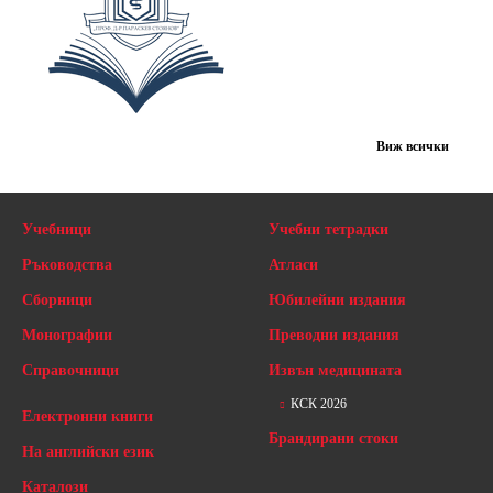
Виж всички
Учебници
Учебни тетрадки
Ръководства
Атласи
Сборници
Юбилейни издания
Монографии
Преводни издания
Справочници
Извън медицината
КСК 2026
Електронни книги
Брандирани стоки
На английски език
Каталози