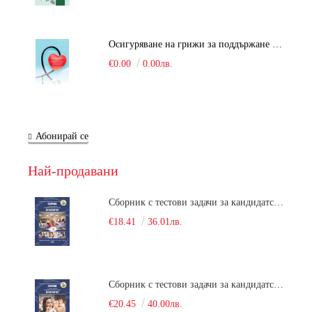
Осигуряване на грижи за поддържане на здравното състояние на уязвимите групи от населени
€0.00
0.00лв.
Абонирай се
Най-продавани
Сборник с тестови задачи за кандидатстудентски изпит по биология върху учебния материал за задължителна и профилирана подготовка, изучаван в средния курс на обучение. Част 1
€18.41
36.01лв.
Сборник с тестови задачи за кандидатстудентски изпит по биология върху учебния материал за задължителна и профилирана подготовка, изучаван в средния курс на обучение. Част 2
€20.45
40.00лв.