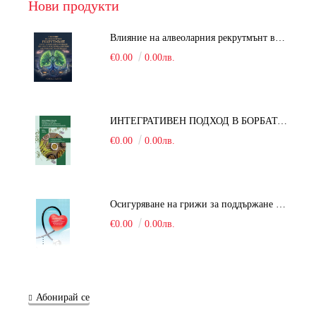
Нови продукти
Влияние на алвеоларния рекрутмънт върху белодробната функция при робот-асистирана хирургия в положение Тренделенбург
€0.00
0.00лв.
ИНТЕГРАТИВЕН ПОДХОД В БОРБАТА С COVID-19: От патогенезата на Sars-Cov-2 до фитомедицината и етноботаниката. Антивирусна активност и терапевтичен потенциал на българските лечебни растения
€0.00
0.00лв.
Осигуряване на грижи за поддържане на здравното състояние на уязвимите групи от населени
€0.00
0.00лв.
Абонирай се