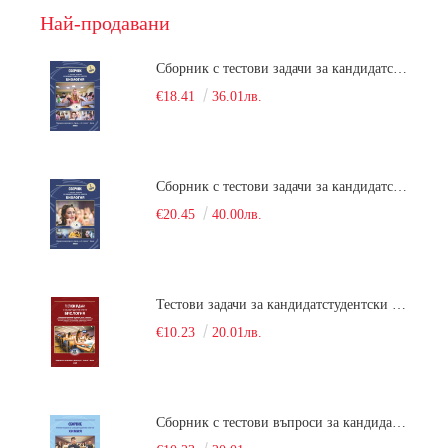
Най-продавани
Сборник с тестови задачи за кандидатстудентски изпит по биология върху учебния материал за задължителна и профилирана подготовка, изучаван в средния курс на обучение. Част 1
€18.41
36.01лв.
Сборник с тестови задачи за кандидатстудентски изпит по биология върху учебния материал за задължителна и профилирана подготовка, изучаван в средния курс на обучение. Част 2
€20.45
40.00лв.
Тестови задачи за кандидатстудентски изпит по биология. Сборник
€10.23
20.01лв.
Сборник с тестови въпроси за кандидатстудентски изпит по химия. 2022