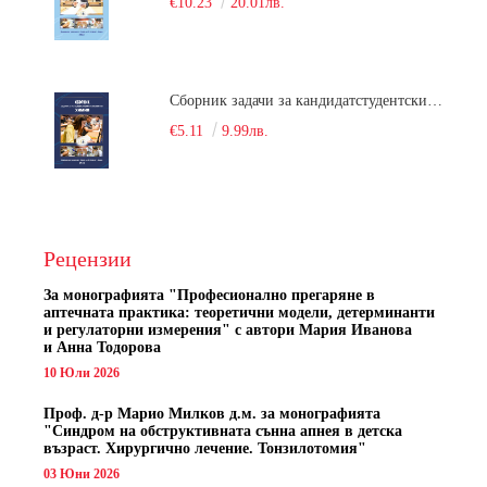
€10.23
20.01лв.
Сборник задачи за кандидатстудентски изпит по химия
€5.11
9.99лв.
Рецензии
За монографията "
Професионално прегаряне в
аптечната практика: теоретични модели, детерминанти
и регулаторни измерения" с автори
Мария Иванова
и Анна Тодорова
10 Юли 2026
Проф. д-р Марио Милков д.м. за монографията
"Синдром на обструктивната сънна апнея в детска
възраст. Хирургично лечение. Тонзилотомия"
03 Юни 2026