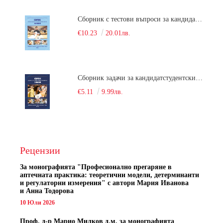
Сборник с тестови въпроси за кандидатстудентски изпит по химия. 2022
€10.23
20.01лв.
Сборник задачи за кандидатстудентски изпит по химия
€5.11
9.99лв.
Рецензии
За монографията "
Професионално прегаряне в
аптечната практика: теоретични модели, детерминанти
и регулаторни измерения" с автори
Мария Иванова
и Анна Тодорова
10 Юли 2026
Проф. д-р Марио Милков д.м. за монографията