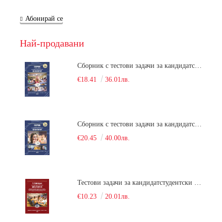
Абонирай се
Най-продавани
Сборник с тестови задачи за кандидатстудентски изпит по биология върху учебния материал за задължителна и профилирана подготовка, изучаван в средния курс на обучение. Част 1
€18.41
36.01лв.
Сборник с тестови задачи за кандидатстудентски изпит по биология върху учебния материал за задължителна и профилирана подготовка, изучаван в средния курс на обучение. Част 2
€20.45
40.00лв.
Тестови задачи за кандидатстудентски изпит по биология. Сборник
€10.23
20.01лв.