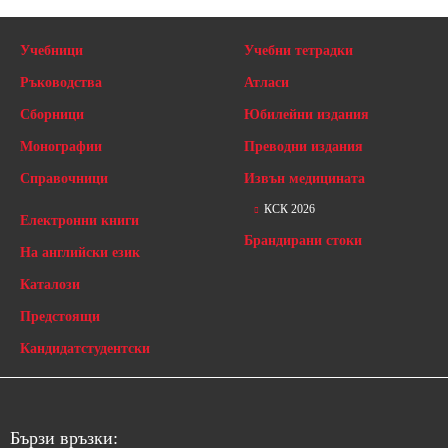
Учебници
Учебни тетрадки
Ръководства
Атласи
Сборници
Юбилейни издания
Монографии
Преводни издания
Справочници
Извън медицината
КСК 2026
Електронни книги
Брандирани стоки
На английски език
Каталози
Предстоящи
Кандидатстудентски
Бързи връзки: