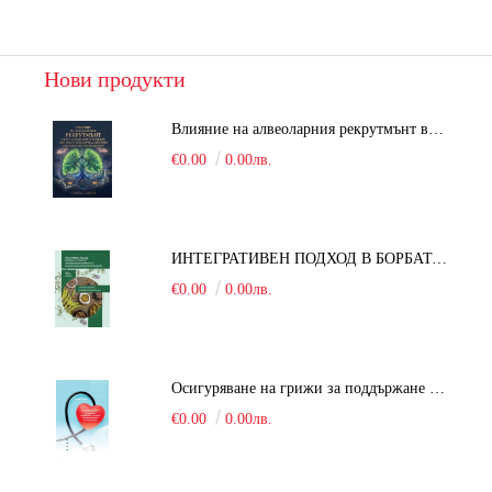
Нови продукти
Влияние на алвеоларния рекрутмънт върху белодробната функция при робот-асистирана хирургия в положение Тренделенбург
€0.00
0.00лв.
ИНТЕГРАТИВЕН ПОДХОД В БОРБАТА С COVID-19: От патогенезата на Sars-Cov-2 до фитомедицината и етноботаниката. Антивирусна активност и терапевтичен потенциал на българските лечебни растения
€0.00
0.00лв.
Осигуряване на грижи за поддържане на здравното състояние на уязвимите групи от населени
€0.00
0.00лв.