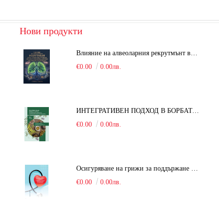
Нови продукти
Влияние на алвеоларния рекрутмънт върху белодробната функция при робот-асистирана хирургия в положение Тренделенбург
€0.00
0.00лв.
ИНТЕГРАТИВЕН ПОДХОД В БОРБАТА С COVID-19: От патогенезата на Sars-Cov-2 до фитомедицината и етноботаниката. Антивирусна активност и терапевтичен потенциал на българските лечебни растения
€0.00
0.00лв.
Осигуряване на грижи за поддържане на здравното състояние на уязвимите групи от населени
€0.00
0.00лв.