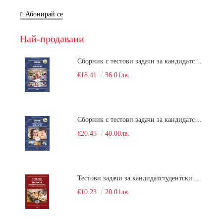
Абонирай се
Най-продавани
Сборник с тестови задачи за кандидатстудентски изпит по биология върху учебния материал за задължителна и профилирана подготовка, изучаван в средния курс на обучение. Част 1
€18.41
36.01лв.
Сборник с тестови задачи за кандидатстудентски изпит по биология върху учебния материал за задължителна и профилирана подготовка, изучаван в средния курс на обучение. Част 2
€20.45
40.00лв.
Тестови задачи за кандидатстудентски изпит по биология. Сборник
€10.23
20.01лв.