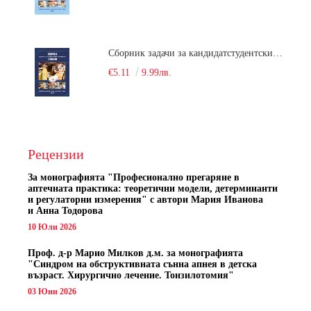
Сборник задачи за кандидатстудентски изпит по химия
€5.11
9.99лв.
Рецензии
За монографията "
Професионално прегаряне в
аптечната практика: теоретични модели, детерминанти
и регулаторни измерения" с автори
Мария Иванова
и Анна Тодорова
10 Юли 2026
Проф. д-р Марио Милков д.м. за монографията
"Синдром на обструктивната сънна апнея в детска
възраст. Хирургично лечение. Тонзилотомия"
03 Юни 2026