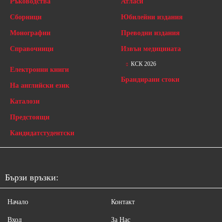
Ръководства
Атласи
Сборници
Юбилейни издания
Монографии
Преводни издания
Справочници
Извън медицината
КСК 2026
Електронни книги
Брандирани стоки
На английски език
Каталози
Предстоящи
Кандидатстудентски
Бързи връзки:
Начало
Контакт
Вход
За Нас