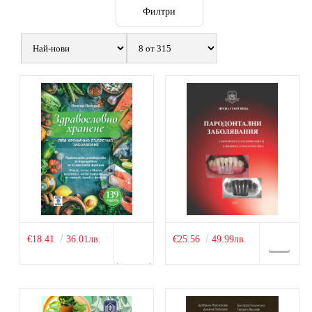
Филтри
€18.41
36.01лв.
€25.56
49.99лв.