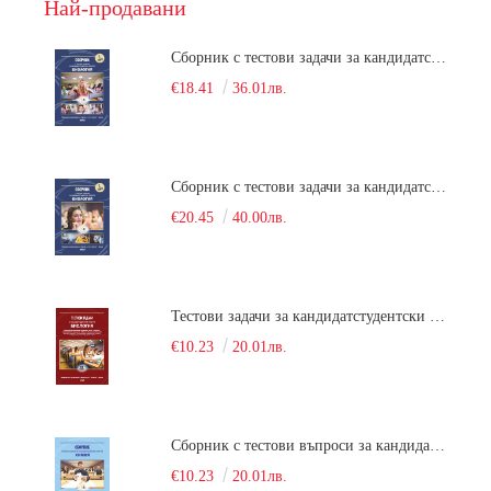
Най-продавани
Сборник с тестови задачи за кандидатстудентски изпит по биология върху учебния материал за задължителна и профилирана подготовка, изучаван в средния курс на обучение. Част 1
€18.41
36.01лв.
Сборник с тестови задачи за кандидатстудентски изпит по биология върху учебния материал за задължителна и профилирана подготовка, изучаван в средния курс на обучение. Част 2
€20.45
40.00лв.
Тестови задачи за кандидатстудентски изпит по биология. Сборник
€10.23
20.01лв.
Сборник с тестови въпроси за кандидатстудентски изпит по химия. 2022
€10.23
20.01лв.