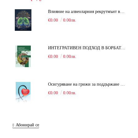
Влияние на алвеоларния рекрутмънт върху белодробната функция при робот-асистирана хирургия в положение Тренделенбург
€0.00
0.00лв.
ИНТЕГРАТИВЕН ПОДХОД В БОРБАТА С COVID-19: От патогенезата на Sars-Cov-2 до фитомедицината и етноботаниката. Антивирусна активност и терапевтичен потенциал на българските лечебни растения
€0.00
0.00лв.
Осигуряване на грижи за поддържане на здравното състояние на уязвимите групи от населени
€0.00
0.00лв.
Абонирай се