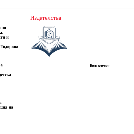
Издателства
лно
а:
нти и
 Тодорова
за
Виж всички
детска
а
оция на