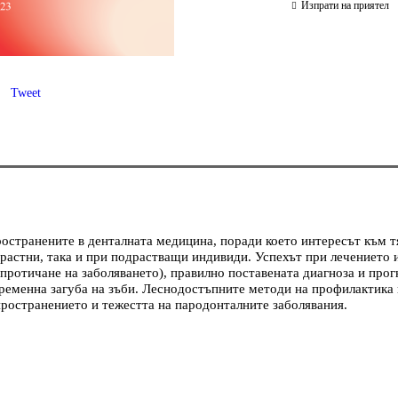
Изпрати на приятел
Tweet
странените в денталната медицина, поради което интересът към тях
зрастни, така и при подрастващи индивиди. Успехът при лечението 
протичане на заболяването), правилно поставената диагноза и прог
ременна загуба на зъби. Леснодостъпните методи на профилактика 
зпространението и тежестта на пародонталните заболявания.