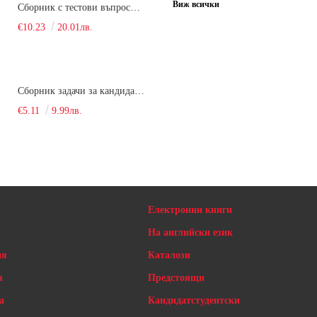
Виж всички
Сборник с тестови въпроси за кандидатстудентски изпит по химия. 2022
€10.23
20.01лв.
Сборник задачи за кандидатстудентски изпит по химия
€5.11
9.99лв.
Електронни книги
На английски език
ия
Каталози
я
Предстоящи
а
Кандидатстудентски