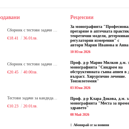
одавани
Рецензии
За монографията "
Професиона
Сборник с тестови задачи за кандидатстудентски изпит по биология върху учебния материал за задължителна и профилирана подготовка, изучаван в средния курс на обучение. Част 1
прегаряне в аптечната практик
теоретични модели, детермина
€18.41
36.01лв.
регулаторни измерения" с
автори
Мария Иванова и Анна
10 Юли 2026
Проф. д-р Марио Милков д.м. 
Сборник с тестови задачи за кандидатстудентски изпит по биология върху учебния материал за задължителна и профилирана подготовка, изучаван в средния курс на обучение. Част 2
монографията "Синдром на
обструктивната сънна апнея в 
€20.45
40.00лв.
възраст. Хирургично лечение.
Тонзилотомия"
03 Юни 2026
Тестови задачи за кандидатстудентски изпит по биология. Сборник
Проф. д-р Клара Докова, д.м. з
монографията "Места за пром
€10.23
20.01лв.
здравето"
08 Май 2026
Абонирай се за новини