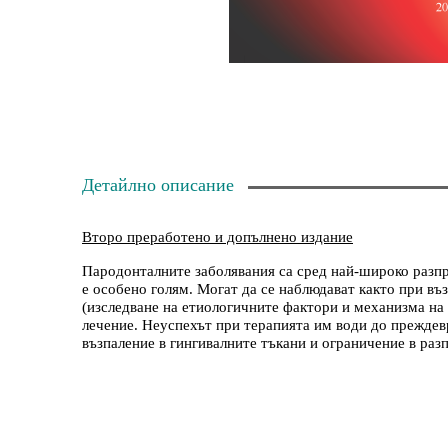
Детайлно описание
Второ преработено и допълнено издание
Пародонталните заболявания са сред най-широко разпро
е особено голям. Могат да се наблюдават както при въ
(изследване на етиологичните фактори и механизма на 
лечение. Неуспехът при терапията им води до преждев
възпаление в гингивалните тъкани и ограничение в ра