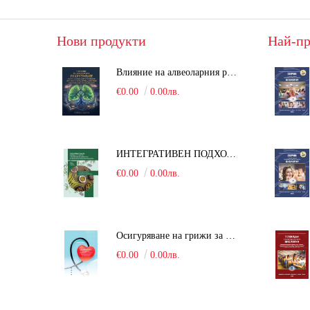
Нови продукти
Най-пр
Влияние на алвеоларния рекрутмънт върху белодробната функция при робот-асистирана хирургия в положение Тренделенбург
€0.00
0.00лв.
ИНТЕГРАТИВЕН ПОДХОД В БОРБАТА С COVID-19: От патогенезата на Sars-Cov-2 до фитомедицината и етноботаниката. Антивирусна активност и терапевтичен потенциал на българските лечебни растения
€0.00
0.00лв.
Осигуряване на грижи за поддържане на здравното състояние на уязвимите групи от населени
€0.00
0.00лв.