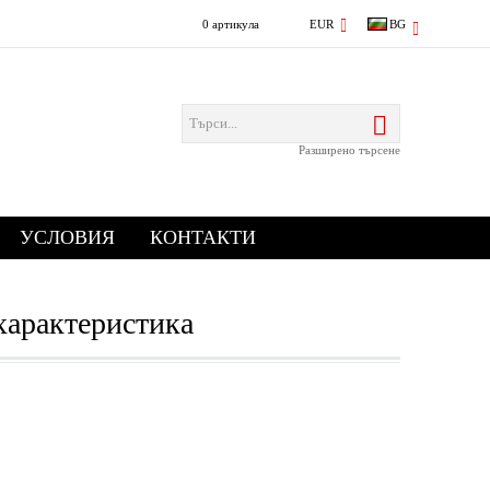
0 артикула
EUR
BG
Разширено търсене
УСЛОВИЯ
КОНТАКТИ
характеристика