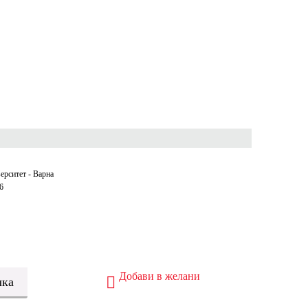
ерситет - Варна
6
Добави в желани