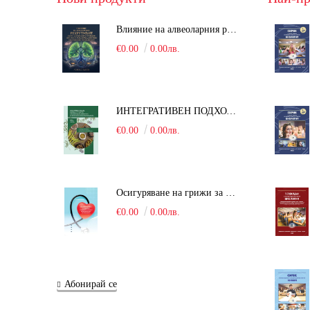
Влияние на алвеоларния рекрутмънт върху белодробната функция при робот-асистирана хирургия в положение Тренделенбург
€0.00
0.00лв.
ИНТЕГРАТИВЕН ПОДХОД В БОРБАТА С COVID-19: От патогенезата на Sars-Cov-2 до фитомедицината и етноботаниката. Антивирусна активност и терапевтичен потенциал на българските лечебни растения
€0.00
0.00лв.
Осигуряване на грижи за поддържане на здравното състояние на уязвимите групи от населени
€0.00
0.00лв.
Абонирай се