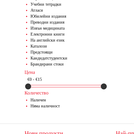
Учебни тетрадки
Атласи
Юбилейни издания
Преводни издания
Извън медицината
Електронни книги
На английски език
Каталози
Предстоящи
Кандидатстудентски
Брандирани стоки
Цена
€0 - €15
Количество
Наличен
Няма наличност
Нови продукти
Най-пр