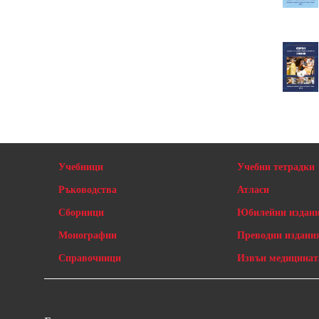
Учебници
Учебни тетрадки
Ръководства
Атласи
Сборници
Юбилейни издан
Монографии
Преводни издани
Справочници
Извън медицинат