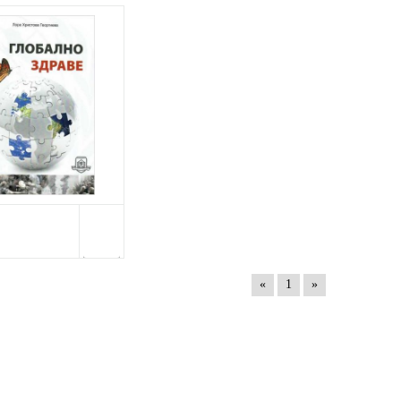
«
1
»