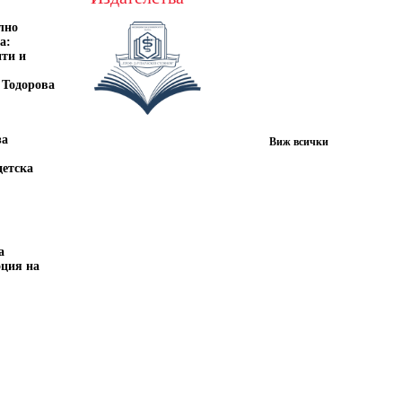
лно
а:
нти и
 Тодорова
за
Виж всички
детска
а
оция на