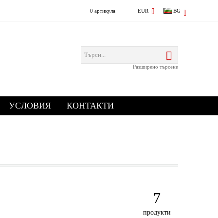
0 артикула
EUR
BG
Разширено търсене
УСЛОВИЯ
КОНТАКТИ
7
продукти