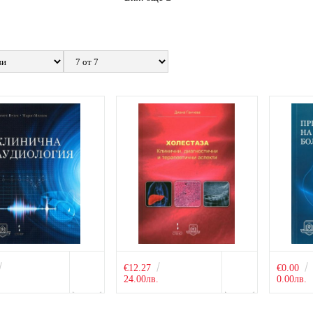
€12.27
€0.00
.
24.00лв.
0.00лв.