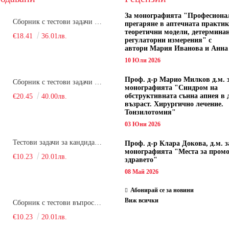
За монографията "
Професиона
Сборник с тестови задачи за кандидатстудентски изпит по биология върху учебния материал за задължителна и профилирана подготовка, изучаван в средния курс на обучение. Част 1
прегаряне в аптечната практик
теоретични модели, детермина
€18.41
36.01лв.
регулаторни измерения" с
автори
Мария Иванова и Анна
10 Юли 2026
Проф. д-р Марио Милков д.м. 
Сборник с тестови задачи за кандидатстудентски изпит по биология върху учебния материал за задължителна и профилирана подготовка, изучаван в средния курс на обучение. Част 2
монографията "Синдром на
обструктивната сънна апнея в 
€20.45
40.00лв.
възраст. Хирургично лечение.
Тонзилотомия"
03 Юни 2026
Тестови задачи за кандидатстудентски изпит по биология. Сборник
Проф. д-р Клара Докова, д.м. з
монографията "Места за пром
€10.23
20.01лв.
здравето"
08 Май 2026
Абонирай се за новини
Виж всички
Сборник с тестови въпроси за кандидатстудентски изпит по химия. 2022
€10.23
20.01лв.