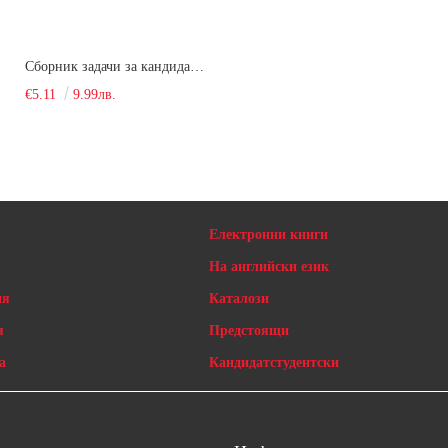
Сборник задачи за кандидатстудентски изпит по химия
€5.11
9.99лв.
Електронни книги
На английски език
ия
Каталози
я
Предстоящи
а
Кандидатстудентски