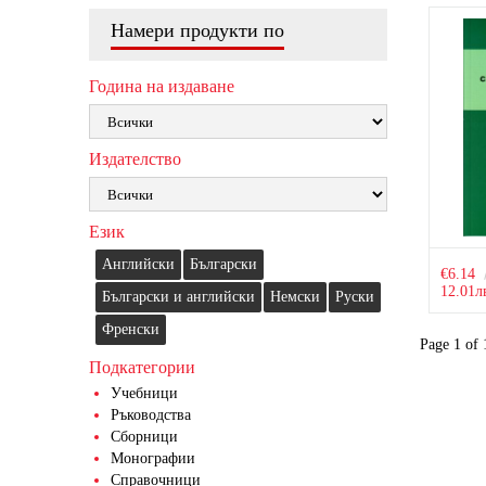
Намери продукти по
Година на издаване
Издателство
Език
Английски
Български
€6.14
12.01л
Български и английски
Немски
Руски
Френски
Page 1 of 
Подкатегории
Учебници
Ръководства
Сборници
Монографии
Справочници