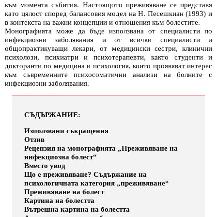
към момента събития. Настоящото преживяване се представя
като цялост според балансовия модел на Н. Песешкиан (1993) и
в контекста на важни концепции и отношения към болестите.
Монографията може да бъде използвана от специалисти по
инфекциозни заболявания и от всички специалисти и
общопрактикуващи лекари, от медицински сестри, клинични
психолози, психиатри и психотерапевти, както студенти и
докторанти по медицина и психология, които проявяват интерес
към съвременните психосоматични анализи на болните с
инфекциозни заболявания.
СЪДЪРЖАНИЕ:
Използвани съкращения
Отзив
Рецензия на монографията „Преживяване на
инфекциозна болест“
Вместо увод
Що е преживяване? Съдържание на
психологичната категория „преживяване“
Преживяване на болест
Картина на болестта
Вътрешна картина на болестта