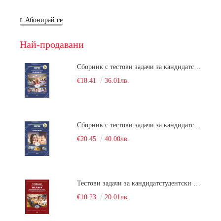
Абонирай се
Най-продавани
Сборник с тестови задачи за кандидатстудентски изпит по биология върху учебния материал за задължителна и профилирана подготовка, изучаван в средния курс на обучение. Част 1
€18.41
36.01лв.
Сборник с тестови задачи за кандидатстудентски изпит по биология върху учебния материал за задължителна и профилирана подготовка, изучаван в средния курс на обучение. Част 2
€20.45
40.00лв.
Тестови задачи за кандидатстудентски изпит по биология. Сборник
€10.23
20.01лв.