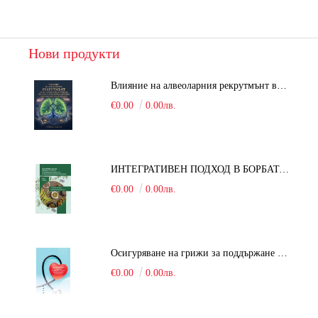
Нови продукти
Влияние на алвеоларния рекрутмънт върху белодробната функция при робот-асистирана хирургия в положение Тренделенбург
€0.00
0.00лв.
ИНТЕГРАТИВЕН ПОДХОД В БОРБАТА С COVID-19: От патогенезата на Sars-Cov-2 до фитомедицината и етноботаниката. Антивирусна активност и терапевтичен потенциал на българските лечебни растения
€0.00
0.00лв.
Осигуряване на грижи за поддържане на здравното състояние на уязвимите групи от населени
€0.00
0.00лв.