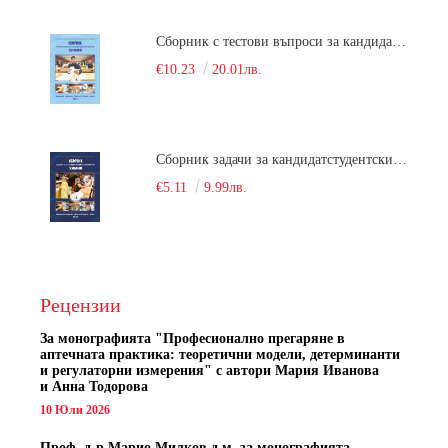
Сборник с тестови въпроси за кандидатстудентски изпит по химия. 2022
€10.23
20.01лв.
Сборник задачи за кандидатстудентски изпит по химия
€5.11
9.99лв.
Рецензии
За монографията "
Професионално прегаряне в
аптечната практика: теоретични модели, детерминанти
и регулаторни измерения" с автори
Мария Иванова
и Анна Тодорова
10 Юли 2026
Проф. д-р Марио Милков д.м. за монографията