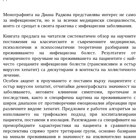
Монографията на Диана Радкова представлява интерес не само
за инфекционисти, но и за всички медицински специалности,
които се срещат в своята практика с инфекциозни заболявания.
Книгата предлага на читателя систематичен обзор на научните
постижения на класическите и съвременните медицински,
психологични и психосоматични теоретични разбирания за
преживяването на инфекциозна болест. Резултатите от
емпиричното проучване на преживяването на пациентите с най-
често срещаните инфекциозни болести (трансмисивен и остър
вирусен хепатит) са дискутирани в контекста на холистичното
лечение.
Особен акцент в проучването е поставен върху пациентите с
остър вирусен хепатит, отчитайки демографската значимост на
заболяването, неговите клинични симптоми, протичане и
последствия, както и специфична картина на преживяването с
широк диапазон от противоречиви емоционални абреакции при
различните видове хепатит. Предложен е работен алгоритъм за
използването на трифокален подход при хоспитализирани
пациенти, поставени в изолация. Разглеждани са спецификите на
преморбидните характеристики на пациента в сравнителна
перспектива спрямо трите третирани групи, основно базирани
на минали преживявания и значимост на изключително важни