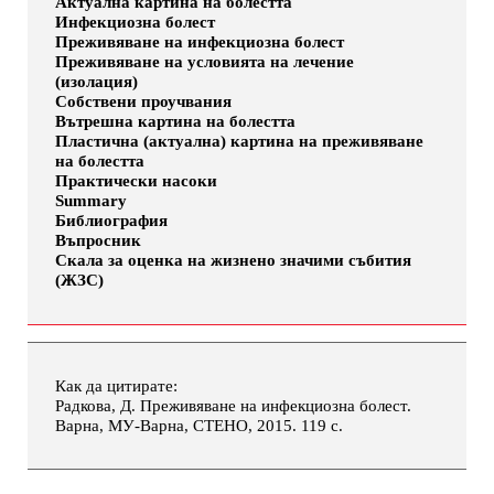
Актуална картина на болестта
Инфекциозна болест
Преживяване на инфекциозна болест
Преживяване на условията на лечение
(изолация)
Собствени проучвания
Вътрешна картина на болестта
Пластична (актуална) картина на преживяване
на болестта
Практически насоки
Summary
Библиография
Въпросник
Скала за оценка на жизнено значими събития
(ЖЗС)
Как да цитирате:
Радкова, Д. Преживяване на инфекциозна болест.
Варна, МУ-Варна, СТЕНО, 2015. 119 с.