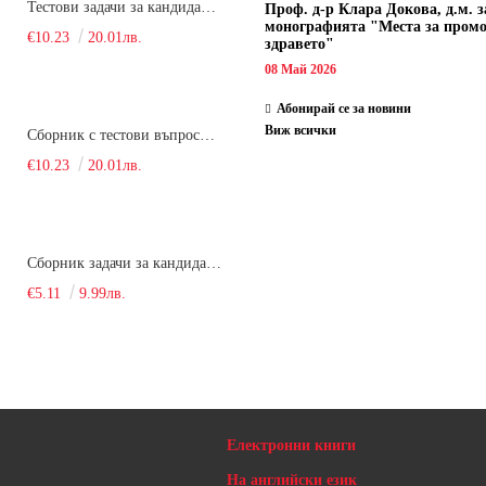
Тестови задачи за кандидатстудентски изпит по биология. Сборник
Проф. д-р Клара Докова, д.м. з
монографията "Места за пром
€10.23
20.01лв.
здравето"
08 Май 2026
Абонирай се за новини
Виж всички
Сборник с тестови въпроси за кандидатстудентски изпит по химия. 2022
€10.23
20.01лв.
Сборник задачи за кандидатстудентски изпит по химия
€5.11
9.99лв.
Електронни книги
На английски език