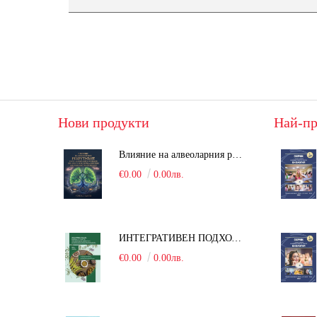
Нови продукти
Най-пр
Влияние на алвеоларния рекрутмънт върху белодробната функция при робот-асистирана хирургия в положение Тренделенбург
€0.00
0.00лв.
ИНТЕГРАТИВЕН ПОДХОД В БОРБАТА С COVID-19: От патогенезата на Sars-Cov-2 до фитомедицината и етноботаниката. Антивирусна активност и терапевтичен потенциал на българските лечебни растения
€0.00
0.00лв.