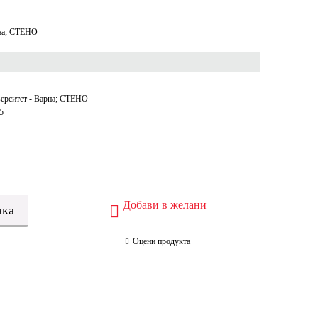
рна; СТЕНО
ерситет - Варна; СТЕНО
5
Добави в желани
Оцени продукта