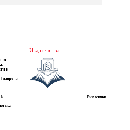
Издателства
лно
а:
нти и
 Тодорова
за
Виж всички
детска