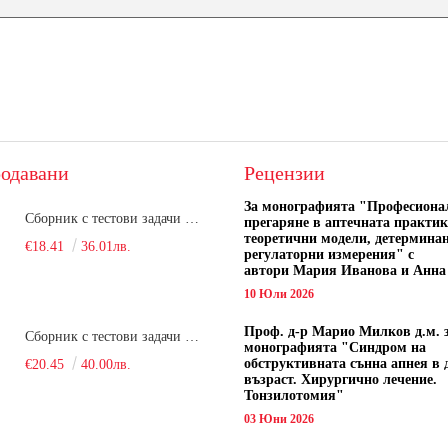
одавани
Рецензии
За монографията "
Професиона
Сборник с тестови задачи за кандидатстудентски изпит по биология върху учебния материал за задължителна и профилирана подготовка, изучаван в средния курс на обучение. Част 1
прегаряне в аптечната практик
теоретични модели, детермина
€18.41
36.01лв.
регулаторни измерения" с
автори
Мария Иванова и Анна
10 Юли 2026
Проф. д-р Марио Милков д.м. 
Сборник с тестови задачи за кандидатстудентски изпит по биология върху учебния материал за задължителна и профилирана подготовка, изучаван в средния курс на обучение. Част 2
монографията "Синдром на
обструктивната сънна апнея в 
€20.45
40.00лв.
възраст. Хирургично лечение.
Тонзилотомия"
03 Юни 2026