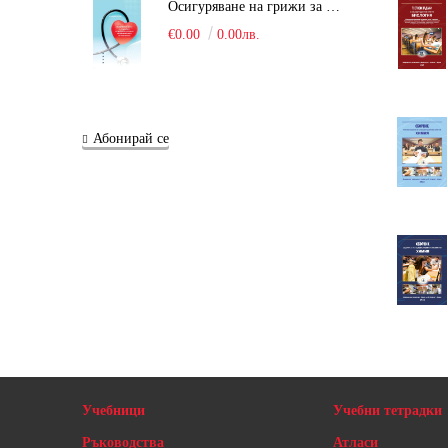
Осигуряване на грижи за поддържане на здравното състояние на уязвимите групи от населени
€0.00
0.00лв.
Абонирай се
Учебници
Учебни тетрадки
Ръководства
Атласи