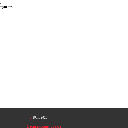
а
оция на
КСК 2026
Брандирани стоки