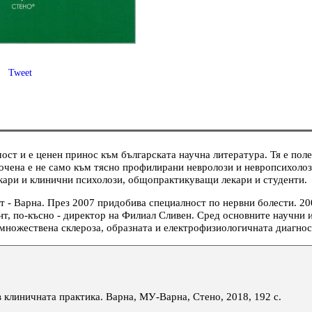
Tweet
ст и е ценен принос към българската научна литература. Тя е поле
очена е не само към тясно профилирани невролози и невропсихолози
кари и клинични психолози, общопрактикуващи лекари и студенти.
 Варна. През 2007 придобива специалност по нервни болести. 2009
т, по-късно - директор на Филиал Сливен. Сред основните научни 
 множествена склероза, образната и електрофизиологичната диагнос
в клиничната практика. Варна, МУ-Варна, Стено, 2018, 192 с.