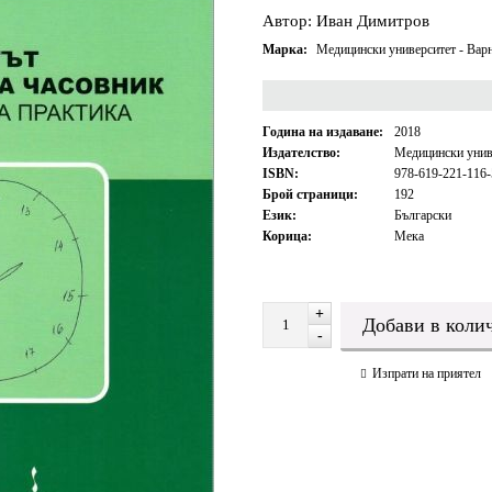
Автор: Иван Димитров
Марка:
Медицински университет - Ва
Година на издаване:
2018
Издателство:
Медицински унив
ISBN:
978-619-221-116-
Брой страници:
192
Език:
Български
Корица:
Мека
+
-
Изпрати на приятел