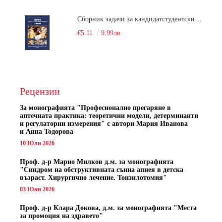
Сборник задачи за кандидатстудентски изпит по химия
€5.11
9.99лв.
Рецензии
За монографията "
Професионално прегаряне в
аптечната практика: теоретични модели, детерминанти
и регулаторни измерения" с автори
Мария Иванова
и Анна Тодорова
10 Юли 2026
Проф. д-р Марио Милков д.м. за монографията
"Синдром на обструктивната сънна апнея в детска
възраст. Хирургично лечение. Тонзилотомия"
03 Юни 2026
Проф. д-р Клара Докова, д.м. за монографията "Места
за промоция на здравето"