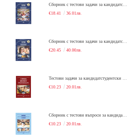
Сборник с тестови задачи за кандидатстудентски изпит по биология върху учебния материал за задължителна и профилирана подготовка, изучаван в средния курс на обучение. Част 1
€18.41
36.01лв.
Сборник с тестови задачи за кандидатстудентски изпит по биология върху учебния материал за задължителна и профилирана подготовка, изучаван в средния курс на обучение. Част 2
€20.45
40.00лв.
Тестови задачи за кандидатстудентски изпит по биология. Сборник
€10.23
20.01лв.
Сборник с тестови въпроси за кандидатстудентски изпит по химия. 2022
€10.23
20.01лв.