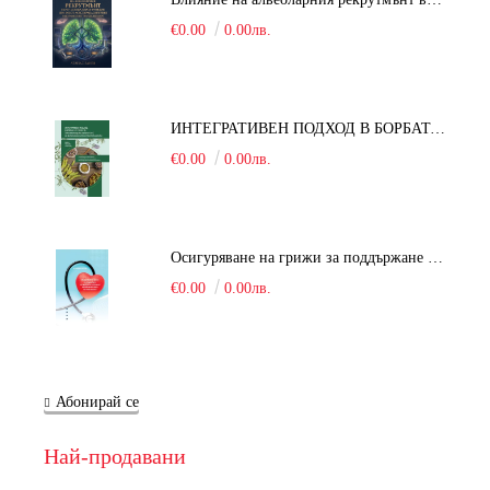
€0.00
0.00лв.
ИНТЕГРАТИВЕН ПОДХОД В БОРБАТА С COVID-19: От патогенезата на Sars-Cov-2 до фитомедицината и етноботаниката. Антивирусна активност и терапевтичен потенциал на българските лечебни растения
€0.00
0.00лв.
Осигуряване на грижи за поддържане на здравното състояние на уязвимите групи от населени
€0.00
0.00лв.
Абонирай се
Най-продавани