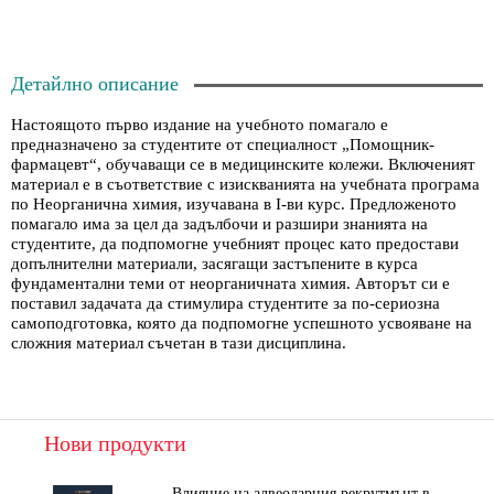
Детайлно описание
Настоящото първо издание на учебното помагало е
предназначено за студентите от специалност „Помощник-
фармацевт“, обучаващи се в медицинските колежи. Включеният
материал е в съответствие с изискванията на учебната програма
по Неорганична химия, изучавана в I-ви курс. Предложеното
помагало има за цел да задълбочи и разшири знанията на
студентите, да подпомогне учебният процес като предостави
допълнителни материали, засягащи застъпените в курса
фундаментални теми от неорганичната химия. Авторът си е
поставил задачата да стимулира студентите за по-сериозна
самоподготовка, която да подпомогне успешното усвояване на
сложния материал съчетан в тази дисциплина.
Нови продукти
Влияние на алвеоларния рекрутмънт върху белодробната функция при робот-асистирана хирургия в положение Тренделенбург