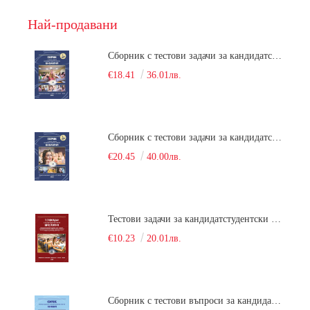
Най-продавани
Сборник с тестови задачи за кандидатстудентски изпит по биология върху учебния материал за задължителна и профилирана подготовка, изучаван в средния курс на обучение. Част 1
€18.41
36.01лв.
Сборник с тестови задачи за кандидатстудентски изпит по биология върху учебния материал за задължителна и профилирана подготовка, изучаван в средния курс на обучение. Част 2
€20.45
40.00лв.
Тестови задачи за кандидатстудентски изпит по биология. Сборник
€10.23
20.01лв.
Сборник с тестови въпроси за кандидатстудентски изпит по химия. 2022