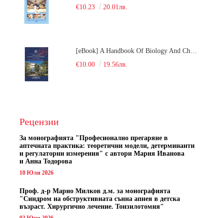
€10.23
20.01лв.
[eBook] A Handbook Of Biology And Chemistry Test Items For The Entrance Tests At Medical University Of Varna (Fourth Revised Edition)
€10.00
19.56лв.
Рецензии
За монографията "
Професионално прегаряне в
аптечната практика: теоретични модели, детерминанти
и регулаторни измерения" с автори
Мария Иванова
и Анна Тодорова
10 Юли 2026
Проф. д-р Марио Милков д.м. за монографията
"Синдром на обструктивната сънна апнея в детска
възраст. Хирургично лечение. Тонзилотомия"
03 Юни 2026