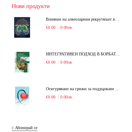
Нови продукти
Влияние на алвеоларния рекрутмънт върху белодробната функция при робот-асистирана хирургия в положение Тренделенбург
€0.00
0.00лв.
ИНТЕГРАТИВЕН ПОДХОД В БОРБАТА С COVID-19: От патогенезата на Sars-Cov-2 до фитомедицината и етноботаниката. Антивирусна активност и терапевтичен потенциал на българските лечебни растения
€0.00
0.00лв.
Осигуряване на грижи за поддържане на здравното състояние на уязвимите групи от населени
€0.00
0.00лв.
Абонирай се