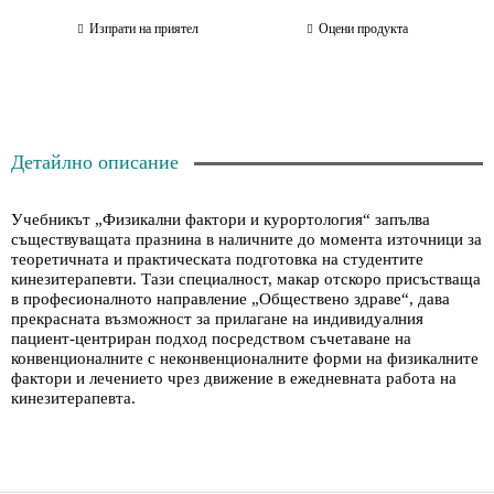
Изпрати на приятел
Оцени продукта
Детайлно описание
Учебникът „Физикални фактори и курортология“ запълва
съществуващата празнина в наличните до момента източници за
теоретичната и практическата подготовка на студентите
кинезитерапевти. Тази специалност, макар отскоро присъстваща
в професионалното направление „Обществено здраве“, дава
прекрасната възможност за прилагане на индивидуалния
пациент-центриран подход посредством съчетаване на
конвенционалните с неконвенционалните форми на физикалните
фактори и лечението чрез движение в ежедневната работа на
кинезитерапевта.