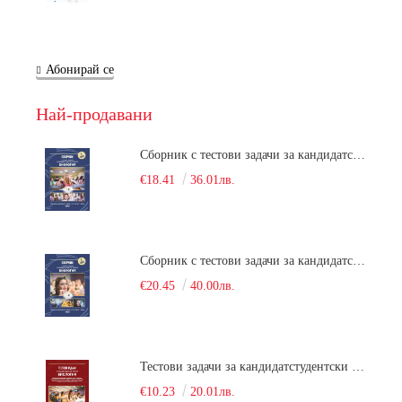
Абонирай се
Най-продавани
Сборник с тестови задачи за кандидатстудентски изпит по биология върху учебния материал за задължителна и профилирана подготовка, изучаван в средния курс на обучение. Част 1
€18.41
36.01лв.
Сборник с тестови задачи за кандидатстудентски изпит по биология върху учебния материал за задължителна и профилирана подготовка, изучаван в средния курс на обучение. Част 2
€20.45
40.00лв.
Тестови задачи за кандидатстудентски изпит по биология. Сборник
€10.23
20.01лв.