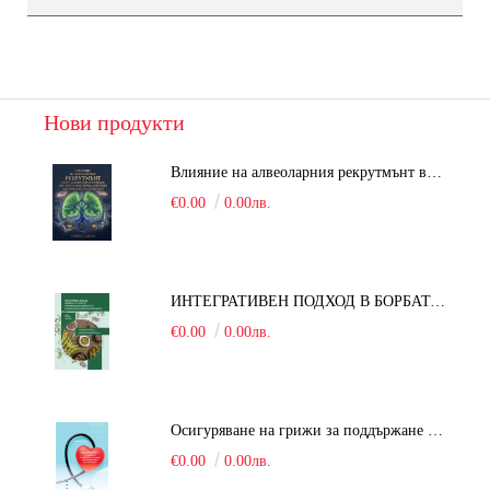
Нови продукти
Влияние на алвеоларния рекрутмънт върху белодробната функция при робот-асистирана хирургия в положение Тренделенбург
€0.00
0.00лв.
ИНТЕГРАТИВЕН ПОДХОД В БОРБАТА С COVID-19: От патогенезата на Sars-Cov-2 до фитомедицината и етноботаниката. Антивирусна активност и терапевтичен потенциал на българските лечебни растения
€0.00
0.00лв.
Осигуряване на грижи за поддържане на здравното състояние на уязвимите групи от населени
€0.00
0.00лв.