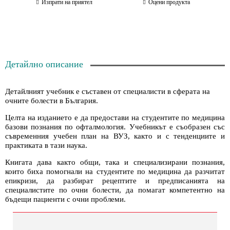
Изпрати на приятел
Оцени продукта
Детайлно описание
Детайлният учебник е съставен от специалисти в сферата на
очните болести в България.
Целта на изданието е да предостави на студентите по медицина
базови познания по офталмология. Учебникът е съобразен със
съвременния учебен план на ВУЗ, както и с тенденциите и
практиката в тази наука.
Книгата дава както общи, така и специализирани познания,
които биха помогнали на студентите по медицина да разчитат
епикризи, да разбират рецептите и предписанията на
специалистите по очни болести, да помагат компетентно на
бъдещи пациенти с очни проблеми.