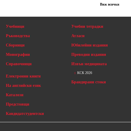
Виж всички
Учебници
Учебни тетрадки
Ръководства
Атласи
Сборници
Юбилейни издания
Монографии
Преводни издания
Справочници
Извън медицината
КСК 2026
Електронни книги
Брандирани стоки
На английски език
Каталози
Предстоящи
Кандидатстудентски