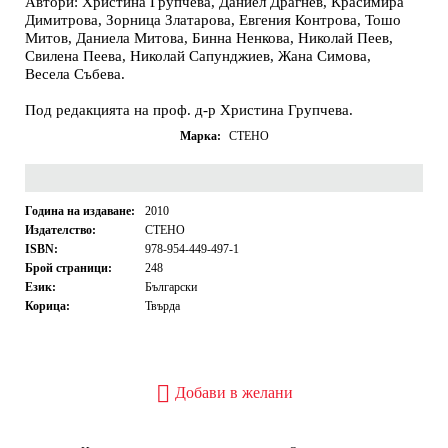
Автори: Христина Групчева, Даниел Драгнев, Красимира
Димитрова, Зорница Златарова, Евгения Контрова, Тошо
Митов, Даниела Митова, Бинна Ненкова, Николай Пеев,
Свилена Пеева, Николай Сапунджиев, Жана Симова,
Весела Събева.
Под редакцията на проф. д-р Христина Групчева.
Марка:
СТЕНО
Година на издаване:
2010
Издателство:
СТЕНО
ISBN:
978-954-449-497-1
Брой страници:
248
Език:
Български
Корица:
Твърда
Добави в желани