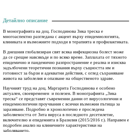
Детайлно описание
В монографията на доц. Господинова Зика треска е
многоаспектно разгледана с акцент върху епидемиологията,
клиниката и възможните подходи в терапията и профилактиката.
В днешния глобализиран свят всяка инфекциозна болест може
да се срещне навсякъде и по всяко време. Заплахата от тяхното
епидемично и пандемично разпространение е реална и изисква
задълбочени теоретични познания върху същността им и
готовност за бързи и адекватни действия, с оглед съхраняване
живота на заболелия и опазване на общественото здраве.
Научният труд на доц. Маргарита Господинова е особено
актуален, своевременен и полезен. В монографията „Зика
треска“ се представят съвременни данни от вирусологични и
епидемиологични проучвания с всички възможни пътища за
заразяване. Подробно и хронологично е проследена
заболяемостта от Зита вируса в последното десетилетие,
включително и епидемията в Бразилия (2015/2016 г.). Направен е
подробен анализ на клиничните характеристики на
заболяването.