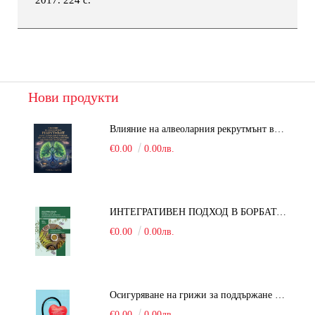
Нови продукти
Влияние на алвеоларния рекрутмънт върху белодробната функция при робот-асистирана хирургия в положение Тренделенбург
€0.00
0.00лв.
ИНТЕГРАТИВЕН ПОДХОД В БОРБАТА С COVID-19: От патогенезата на Sars-Cov-2 до фитомедицината и етноботаниката. Антивирусна активност и терапевтичен потенциал на българските лечебни растения
€0.00
0.00лв.
Осигуряване на грижи за поддържане на здравното състояние на уязвимите групи от населени
€0.00
0.00лв.