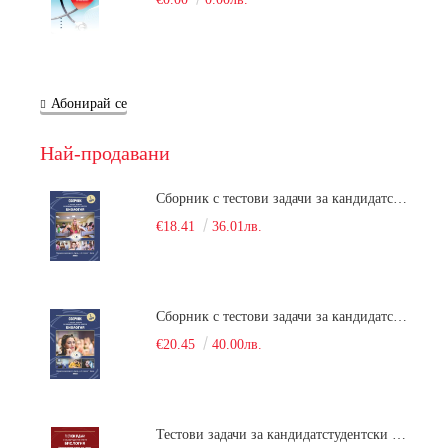
Абонирай се
Най-продавани
Сборник с тестови задачи за кандидатстудентски изпит по биология върху учебния материал за задължителна и профилирана подготовка, изучаван в средния курс на обучение. Част 1
€18.41
36.01лв.
Сборник с тестови задачи за кандидатстудентски изпит по биология върху учебния материал за задължителна и профилирана подготовка, изучаван в средния курс на обучение. Част 2
€20.45
40.00лв.
Тестови задачи за кандидатстудентски изпит по биология. Сборник