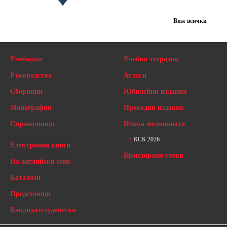
Виж всички
Учебници
Учебни тетрадки
Ръководства
Атласи
Сборници
Юбилейни издания
Монографии
Преводни издания
Справочници
Извън медицината
КСК 2026
Електронни книги
Брандирани стоки
На английски език
Каталози
Предстоящи
Кандидатстудентски