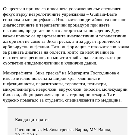
Съществен принос са описаните усложнения със специален
фокус върху неврологичните увреждания – Guillain-Barre
синдром и микроцефалия. Изключително детайлно са описани
диагностичните и терапевтични процедури при двете
състояния, представени като алгоритъм за поведение. Друг
важен принос са представените диагностични и терапевтични
алгоритми не само за Зика треска, а и за други тропически
арбовирусни инфекции. Тази информация е изкючително важна
за ранната диагноза на болести, които са необичайни за
съответните региони, но могат и трябва да се допускат при
съответни епидемиологични и клинични данни.
Монографията „Зика треска“ на Маргарита Господинова е
изключително полезна за широк кръг клиницисти –
инфекционисти, паразитолози, терапевти, педиатри,
микропедиатри, невролози, вирусолози, биолози, молекулярни
биолози, общопрактикуващи и ветеринарни лекари. Тя е
чудесно помагало за студенти, специализанти по медицина.
Как да цитирате:
Господинова, М. Зика треска. Варна, МУ-Варна,
2017. 224 с.