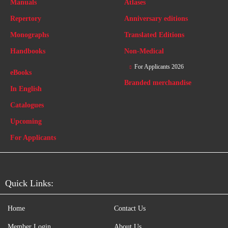
Manuals
Atlases
Repertory
Anniversary editions
Monographs
Translated Editions
Handbooks
Non-Medical
For Applicants 2026
eBooks
Branded merchandise
In English
Catalogues
Upcoming
For Applicants
Quick Links:
Home
Contact Us
Member Login
About Us