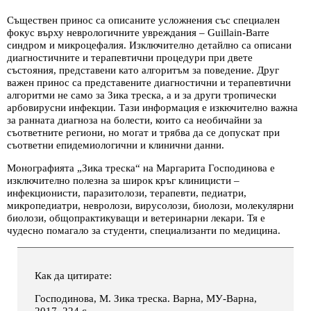
Съществен принос са описаните усложнения със специален
фокус върху неврологичните увреждания – Guillain-Barre
синдром и микроцефалия. Изключително детайлно са описани
диагностичните и терапевтични процедури при двете
състояния, представени като алгоритъм за поведение. Друг
важен принос са представените диагностични и терапевтични
алгоритми не само за Зика треска, а и за други тропически
арбовирусни инфекции. Тази информация е изкючително важна
за ранната диагноза на болести, които са необичайни за
съответните региони, но могат и трябва да се допускат при
съответни епидемиологични и клинични данни.
Монографията „Зика треска“ на Маргарита Господинова е
изключително полезна за широк кръг клиницисти –
инфекционисти, паразитолози, терапевти, педиатри,
микропедиатри, невролози, вирусолози, биолози, молекулярни
биолози, общопрактикуващи и ветеринарни лекари. Тя е
чудесно помагало за студенти, специализанти по медицина.
Как да цитирате:
Господинова, М. Зика треска. Варна, МУ-Варна,
2017. 224 с.