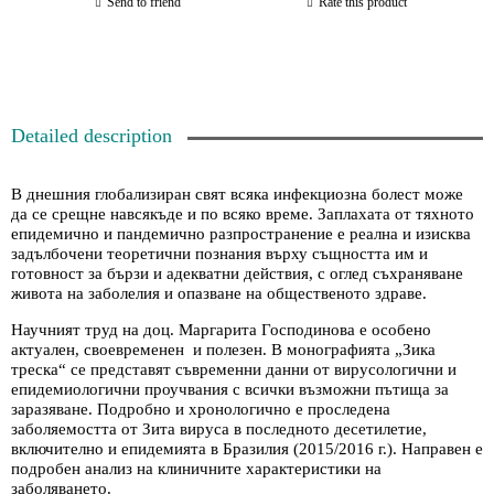
Send to friend
Rate this product
Detailed description
В днешния глобализиран свят всяка инфекциозна болест може
да се срещне навсякъде и по всяко време. Заплахата от тяхното
епидемично и пандемично разпространение е реална и изисква
задълбочени теоретични познания върху същността им и
готовност за бързи и адекватни действия, с оглед съхраняване
живота на заболелия и опазване на общественото здраве.
Научният труд на доц. Маргарита Господинова е особено
актуален, своевременен и полезен. В монографията „Зика
треска“ се представят съвременни данни от вирусологични и
епидемиологични проучвания с всички възможни пътища за
заразяване. Подробно и хронологично е проследена
заболяемостта от Зита вируса в последното десетилетие,
включително и епидемията в Бразилия (2015/2016 г.). Направен е
подробен анализ на клиничните характеристики на
заболяването.