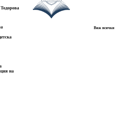
 Тодорова
за
Виж всички
детска
а
оция на