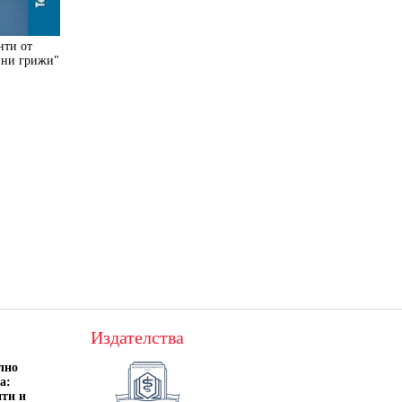
нти от
вни грижи"
Издателства
лно
а:
нти и