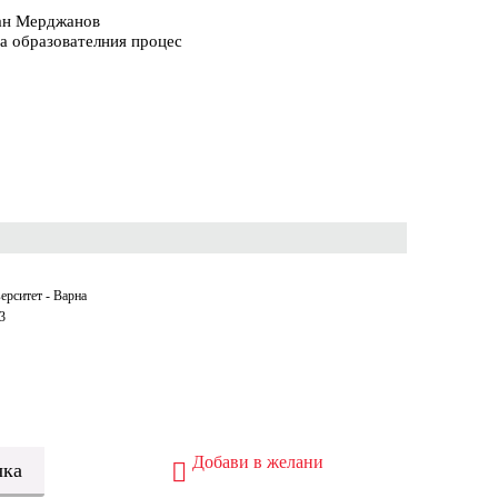
ван Мерджанов
а образователния процес
ерситет - Варна
3
Добави в желани