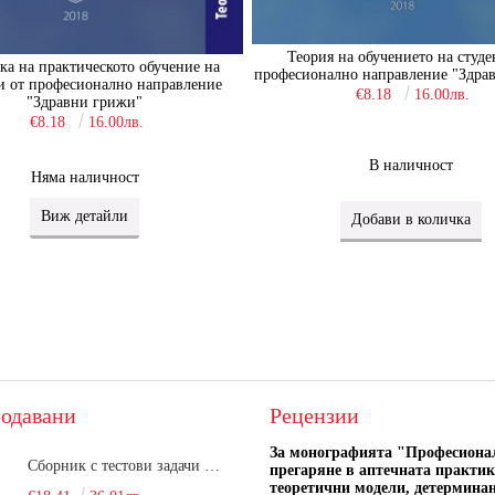
Теория на обучението на студе
ка на практическото обучение на
професионално направление "Здра
и от професионално направление
€8.18
16.00лв.
"Здравни грижи"
€8.18
16.00лв.
В наличност
Няма наличност
Виж детайли
одавани
Рецензии
За монографията "
Професиона
Сборник с тестови задачи за кандидатстудентски изпит по биология върху учебния материал за задължителна и профилирана подготовка, изучаван в средния курс на обучение. Част 1
прегаряне в аптечната практик
теоретични модели, детермина