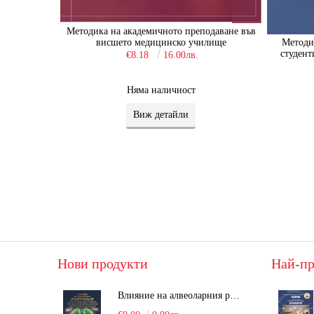
Методика на академичното преподаване във
висшето медицинско училище
Методи
студент
€8.18
16.00лв.
Няма наличност
Виж детайли
Нови продукти
Най-пр
Влияние на алвеоларния рекрутмънт върху белодробната функция при робот-асистирана хирургия в положение Тренделенбург