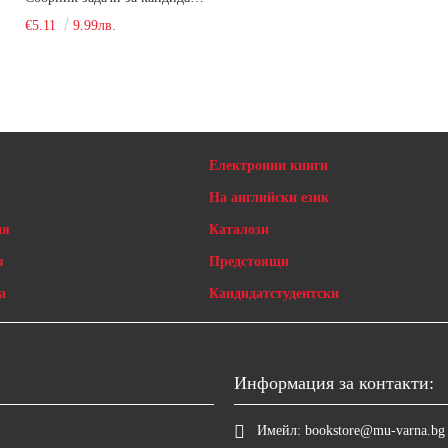
€5.11
9.99лв.
Електронни книги
На английски език
ия
Каталози
я
Предстоящи
а
Кандидатстудентски
Информация за контакти:
Имейл:
bookstore@mu-varna.bg