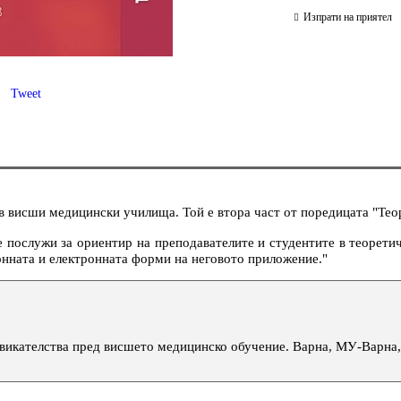
Изпрати на приятел
Tweet
в висши медицински училища. Той е втора част от поредицата "Тео
е послужи за ориентир на преподавателите и студентите в теорети
онната и електронната форми на неговото приложение."
викателства пред висшето медицинско обучение. Варна, МУ-Варна, 