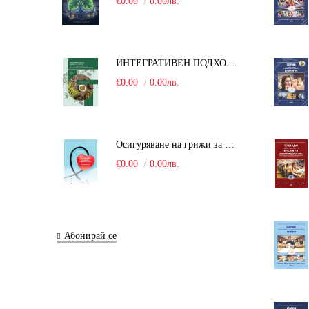
€0.00
0.00лв.
ИНТЕГРАТИВЕН ПОДХОД В БОРБАТА С COVID-19: От патогенезата на Sars-Cov-2 до фитомедицината и етноботаниката. Антивирусна активност и терапевтичен потенциал на българските лечебни растения
€0.00
0.00лв.
Осигуряване на грижи за поддържане на здравното състояние на уязвимите групи от населени
€0.00
0.00лв.
Абонирай се