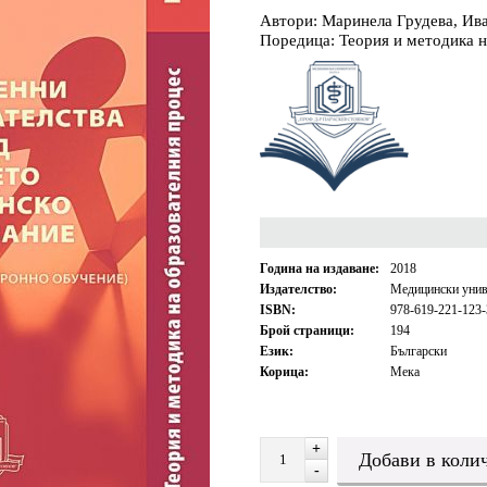
Автори: Маринела Грудева, И
Поредица: Теория и методика н
Година на издаване:
2018
Издателство:
Медицински унив
ISBN:
978-619-221-123-
Брой страници:
194
Език:
Български
Корица:
Мека
+
-