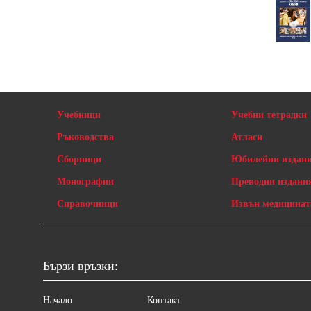
Учебници
Учебни тетрадки
Ръководства
Атласи
Сборници
Юбилейни издан
Монографии
Преводни издани
Справочници
Извън медицинат
Бързи връзки:
Начало
Контакт