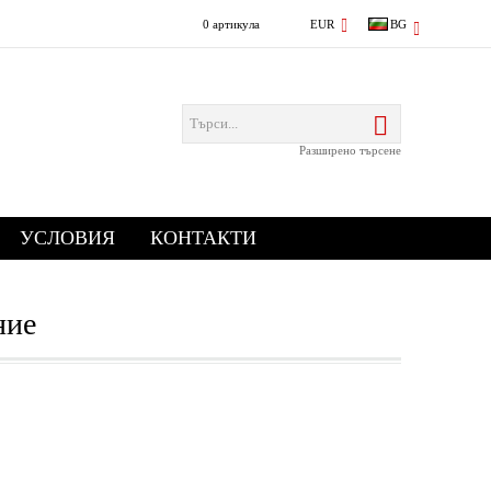
0 артикула
EUR
BG
Разширено търсене
УСЛОВИЯ
КОНТАКТИ
ние