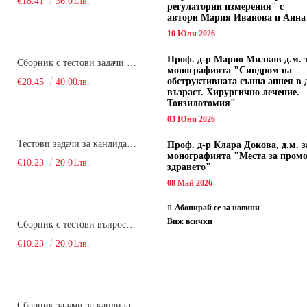
€18.41
36.01лв.
регулаторни измерения" с
автори
Мария Иванова и Анна
10 Юли 2026
Проф. д-р Марио Милков д.м. 
Сборник с тестови задачи за кандидатстудентски изпит по биология върху учебния материал за задължителна и профилирана подготовка, изучаван в средния курс на обучение. Част 2
монографията "Синдром на
обструктивната сънна апнея в 
€20.45
40.00лв.
възраст. Хирургично лечение.
Тонзилотомия"
03 Юни 2026
Тестови задачи за кандидатстудентски изпит по биология. Сборник
Проф. д-р Клара Докова, д.м. з
монографията "Места за пром
€10.23
20.01лв.
здравето"
08 Май 2026
Абонирай се за новини
Виж всички
Сборник с тестови въпроси за кандидатстудентски изпит по химия. 2022
€10.23
20.01лв.
Сборник задачи за кандидатстудентски изпит по химия