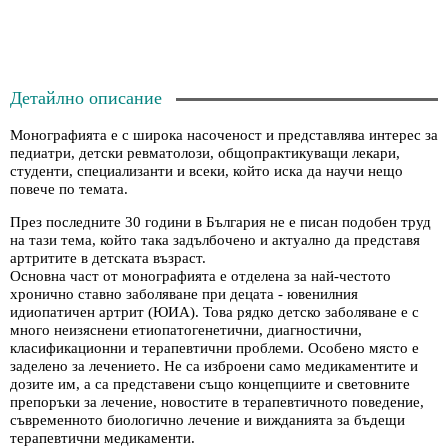
Детайлно описание
Монографията е с широка насоченост и представлява интерес за
педиатри, детски ревматолози, общопрактикуващи лекари,
студенти, специализан­ти и всеки, който иска да научи нещо
повече по темата.
През последните 30 години в България не е писан подобен труд
на тази тема, който така задълбочено и актуално да представя
артритите в детската възраст.
Основна част от монографията е отделена за най-честото
хронично ставно заболяване при децата - ювенилния
идиопатичен артрит (ЮИА). Това рядко детско заболяване е с
много неизяснени етиопатогенетични, диагностични,
класификационни и терапевтични проблеми. Особено място е
заделено за лечението. Не са изброени само медикаментите и
дозите им, а са представени също концепциите и световните
препоръки за лечение, новостите в терапевтичното поведение,
съвременното биологично лечение и вижданията за бъдещи
терапевтични медикаменти.