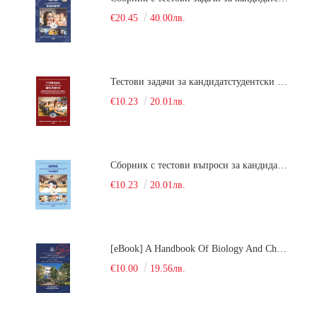
€20.45
40.00лв.
Тестови задачи за кандидатстудентски изпит по биология. Сборник
€10.23
20.01лв.
Сборник с тестови въпроси за кандидатстудентски изпит по химия. 2022
€10.23
20.01лв.
[eBook] A Handbook Of Biology And Chemistry Test Items For The Entrance Tests At Medical University Of Varna (Fourth Revised Edition)
€10.00
19.56лв.