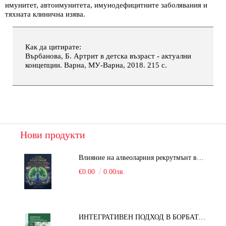
имунитет, автоимунитета, имунодефицитните заболявания и
тяхната клинична изява.
Как да цитирате:
Върбанова, Б. Артрит в детска възраст - актуални
концепции. Варна, МУ-Варна, 2018. 215 с.
Нови продукти
Влияние на алвеоларния рекрутмънт върху белодробната функция при робот-асистирана хирургия в положение Тренделенбург
€0.00
0.00лв.
ИНТЕГРАТИВЕН ПОДХОД В БОРБАТА С COVID-19: От патогенезата на Sars-Cov-2 до фитомедицината и етноботаниката. Антивирусна активност и терапевтичен потенциал на българските лечебни растения