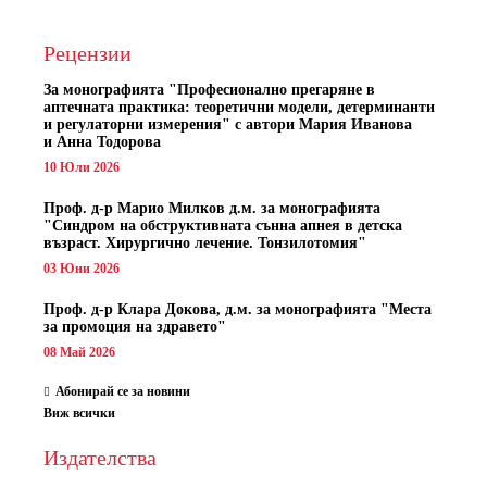
Рецензии
За монографията "
Професионално прегаряне в
аптечната практика: теоретични модели, детерминанти
и регулаторни измерения" с автори
Мария Иванова
и Анна Тодорова
10 Юли 2026
Проф. д-р Марио Милков д.м. за монографията
"Синдром на обструктивната сънна апнея в детска
възраст. Хирургично лечение. Тонзилотомия"
03 Юни 2026
Проф. д-р Клара Докова, д.м. за монографията "Места
за промоция на здравето"
08 Май 2026
Абонирай се за новини
Виж всички
Издателства