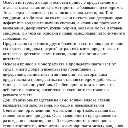
Особен интерес, а също и основен принос е представянето в
отделна глава на автоинфламаторните заболявания и синдроми.
Това е една сравнително нова нозологична категория. Тези
синдроми и заболявания са свързани с генетично детерминиран
дефект във вродената имунна система, а клинично протичат с
възпаление, фебрилитет, кожни обриви, коремна болка и ставен
синдром. По тези си основни прояви наподобяват автоимунните
заболявания.
Представени са и много други болести и състояния, протичащи
със ставен синдром (артрит/ артралгия), които представляват
интерес за детските ревматолози, също и за останалите
читатели.
Основен принос в монографията е пропедевтичната част от
труда, много добре и всеобхватно представена, с
диференциална диагноза и личния опит на автора. Така
представената пропедевтика на ставния синдром доближава
монографията до учебник. Особен принос към клиничната
дейност е и главата, посветена на спешните състояния в
ревматологията.
Доц. Върбанова представя не само всички видове ставни
възпалителни заболявания, но също и невъзпалителни
(генетични, ортопедични, малигнени и др.) заболявания със
ставно засягане при деца. Освен клиничното представяне са
разгледани и анализирани най-съвременните концепции в
етиопатогенезата, лечението и взаимовръзката между вродения