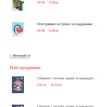
€0.00
0.00лв.
Осигуряване на грижи за поддържане на здравното състояние на уязвимите групи от населени
€0.00
0.00лв.
Абонирай се
Най-продавани
Сборник с тестови задачи за кандидатстудентски изпит по биология върху учебния материал за задължителна и профилирана подготовка, изучаван в средния курс на обучение. Част 1
€18.41
36.01лв.
Сборник с тестови задачи за кандидатстудентски изпит по биология върху учебния материал за задължителна и профилирана подготовка, изучаван в средния курс на обучение. Част 2