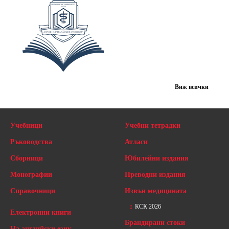
Виж всички
Учебници
Учебни тетрадки
Ръководства
Атласи
Сборници
Юбилейни издания
Монографии
Преводни издания
Справочници
Извън медицината
КСК 2026
Електронни книги
Брандирани стоки
На английски език