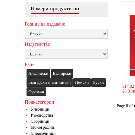
Намери продукти по
Година на издаване
Издателство
Език
Английски
Български
Български и английски
Немски
Руски
€14.3
28.01л
Френски
Подкатегории
Page 8 of 
Учебници
Ръководства
Сборници
Монографии
Справочници