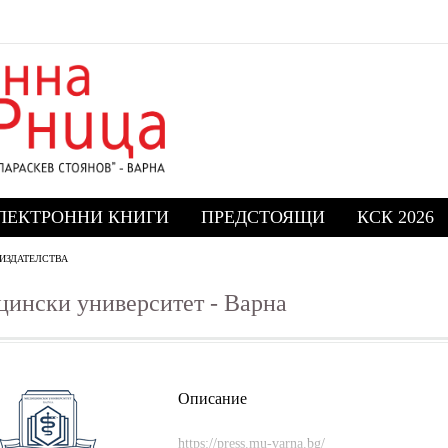
ЛЕКТРОННИ КНИГИ
ПРЕДСТОЯЩИ
КСК 2026
ИЗДАТЕЛСТВА
ински университет - Варна
Описание
https://press.mu-varna.bg/