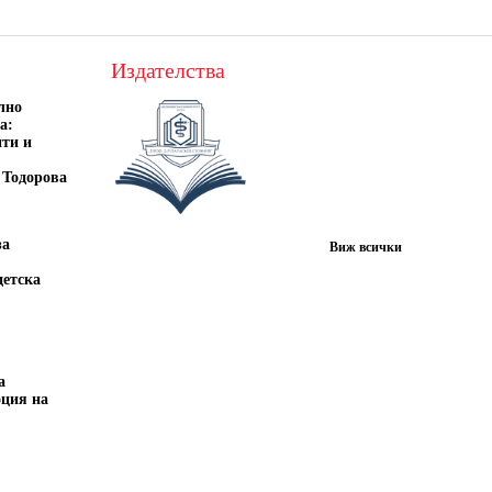
Издателства
лно
а:
нти и
 Тодорова
за
Виж всички
детска
а
оция на