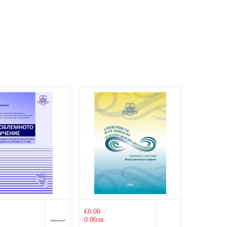
€0.00
0.00лв.