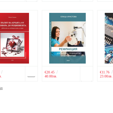
2
€20.45
€11.76
в.
40.00лв.
23.00лв.
61