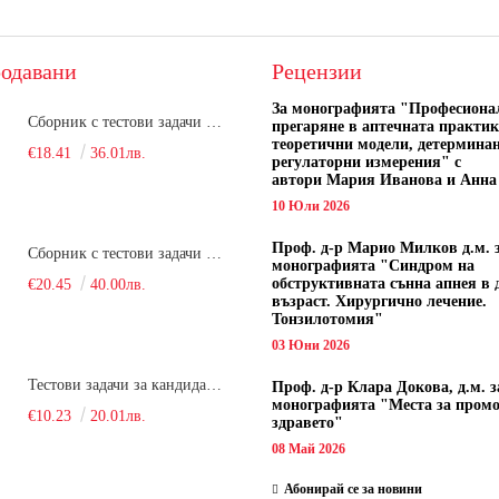
одавани
Рецензии
За монографията "
Професиона
Сборник с тестови задачи за кандидатстудентски изпит по биология върху учебния материал за задължителна и профилирана подготовка, изучаван в средния курс на обучение. Част 1
прегаряне в аптечната практик
теоретични модели, детермина
€18.41
36.01лв.
регулаторни измерения" с
автори
Мария Иванова и Анна
10 Юли 2026
Проф. д-р Марио Милков д.м. 
Сборник с тестови задачи за кандидатстудентски изпит по биология върху учебния материал за задължителна и профилирана подготовка, изучаван в средния курс на обучение. Част 2
монографията "Синдром на
обструктивната сънна апнея в 
€20.45
40.00лв.
възраст. Хирургично лечение.
Тонзилотомия"
03 Юни 2026
Тестови задачи за кандидатстудентски изпит по биология. Сборник
Проф. д-р Клара Докова, д.м. з
монографията "Места за пром
€10.23
20.01лв.
здравето"
08 Май 2026
Абонирай се за новини