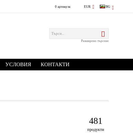
0 артикула
EUR
BG
Разширено търсене
УСЛОВИЯ
КОНТАКТИ
481
продукти