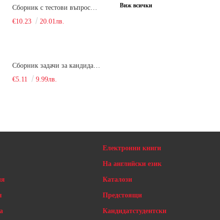
Виж всички
Сборник с тестови въпроси за кандидатстудентски изпит по химия. 2022
€10.23
20.01лв.
Сборник задачи за кандидатстудентски изпит по химия
€5.11
9.99лв.
Електронни книги
На английски език
ия
Каталози
я
Предстоящи
а
Кандидатстудентски