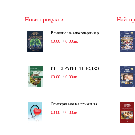
Нови продукти
Най-пр
Влияние на алвеоларния рекрутмънт върху белодробната функция при робот-асистирана хирургия в положение Тренделенбург
€0.00
0.00лв.
ИНТЕГРАТИВЕН ПОДХОД В БОРБАТА С COVID-19: От патогенезата на Sars-Cov-2 до фитомедицината и етноботаниката. Антивирусна активност и терапевтичен потенциал на българските лечебни растения
€0.00
0.00лв.
Осигуряване на грижи за поддържане на здравното състояние на уязвимите групи от населени
€0.00
0.00лв.