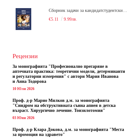
Сборник задачи за кандидатстудентски изпит по химия
€5.11
9.99лв.
Рецензии
За монографията "
Професионално прегаряне в
аптечната практика: теоретични модели, детерминанти
и регулаторни измерения" с автори
Мария Иванова
и Анна Тодорова
10 Юли 2026
Проф. д-р Марио Милков д.м. за монографията
"Синдром на обструктивната сънна апнея в детска
възраст. Хирургично лечение. Тонзилотомия"
03 Юни 2026
Проф. д-р Клара Докова, д.м. за монографията "Места
за промоция на здравето"