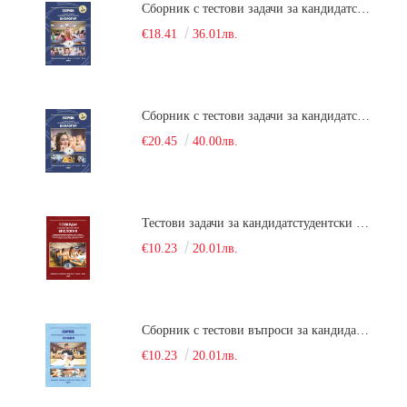
Сборник с тестови задачи за кандидатстудентски изпит по биология върху учебния материал за задължителна и профилирана подготовка, изучаван в средния курс на обучение. Част 1
€18.41
36.01лв.
Сборник с тестови задачи за кандидатстудентски изпит по биология върху учебния материал за задължителна и профилирана подготовка, изучаван в средния курс на обучение. Част 2
€20.45
40.00лв.
Тестови задачи за кандидатстудентски изпит по биология. Сборник
€10.23
20.01лв.
Сборник с тестови въпроси за кандидатстудентски изпит по химия. 2022
€10.23
20.01лв.