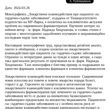
Дата: 2024-03-26
Монографията „Лекарствени взаимодействия при пациенти със
сърдечно-съдови заболявания“, издадена от Университетското
издателство на МУ-Варна, е посветена на изключително актуален
проблем на съвременната фармакотерапия. Научният интерес на
нейния автор – м.-фарм. Надежда Хвърчанова, в голяма степен е
свързан с многогодишно задълбочено изучаване и широкомащабно
изследване върху тази тема.
Настоящият монографичен труд, представляващ детайлен анализ,
синтез и обобщение, е изцяло посветен на лекарствените
взаимодействия при пациенти със сърдечно-съдови заболявания.
Отразени са литературни данни на чужди и наши автори, а също
така оригинални резултати от проучвания на м.-фарм. Надежда
Хвърчанова. Тази монография е блестящ пример за подражание на
единство фармация, клинична фармация и клинична фармакология.
Лекарствените взаимодействия изискват познание. Съвременният
човек използва все повече и повече лекарства поради болест,
старост и др. Търсенето на синергизъм и антагонизъм при
лекарствените взаимодействия е изключително важно. Успехът на
съвременната фармакотерапия при лечението на сърдечно-съдови
заболявания често се дължи на внимателно балансираното
комбинирано предписване на множество медикаменти. Пациентите
със сърдечно-съдови заболявания са с особено висок риск от
лекарствени взаимодействия поради напредналата им възраст и