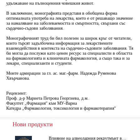
удължаване на пълноценния човешкия живот.
В заключение, монографията представя в обобщена форма
оптималната употреба на лекарства, което е от решаващо значение
за намаляване на заболеваемостта и смъртността, свързани със
сърдечно-съдови заболявания.
Монографичният труд би бил полезен за широк кръг от читатели,
които търсят задълбочена информация за лекарствените
взаимодействия в контекста на сърдечно-съдовите заболявания. Тя
би могла да послужи като ценен ресурс за специалисти в областта
на фармакологията и клиничната фармакология, а също така и за
лекари, специализанти и студенти.
Моите адмирации за гл. ас. маг.-фарм. Надежда Руменова
Хвърчанова.
Рецензент
:
Проф. д-р Мариета Петрова Георгиева, д.м.
Факултет „Фармация“ към МУ-Варна
Катедра „Фармакология, токсикология и фармакотерапия“
Нови продукти
Влияние на алвеоларния рекрутмънт върху белодробната функция при робот-асистирана хирургия в положение Тренделенбург