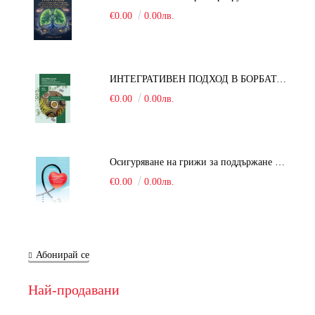
€0.00
0.00лв.
ИНТЕГРАТИВЕН ПОДХОД В БОРБАТА С COVID-19: От патогенезата на Sars-Cov-2 до фитомедицината и етноботаниката. Антивирусна активност и терапевтичен потенциал на българските лечебни растения
€0.00
0.00лв.
Осигуряване на грижи за поддържане на здравното състояние на уязвимите групи от населени
€0.00
0.00лв.
Абонирай се
Най-продавани