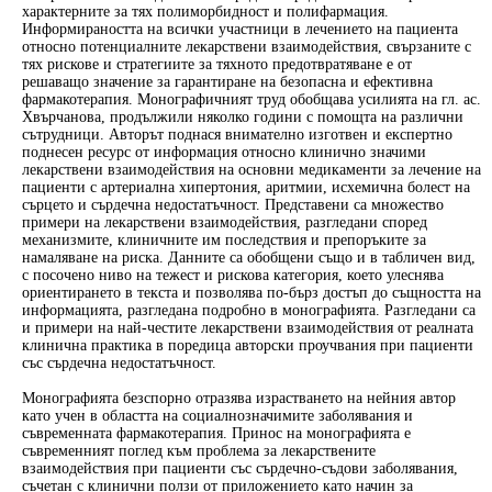
характерните за тях полиморбидност и полифармация.
Информираността на всички участници в лечението на пациента
относно потенциалните лекарствени взаимодействия, свързаните с
тях рискове и стратегиите за тяхното предотвратяване е от
решаващо значение за гарантиране на безопасна и ефективна
фармакотерапия. Монографичният труд обобщава усилията на гл. ас.
Хвърчанова, продължили няколко години с помощта на различни
сътрудници. Авторът поднася внимателно изготвен и експертно
поднесен ресурс от информация относно клинично значими
лекарствени взаимодействия на основни медикаменти за лечение на
пациенти с артериална хипертония, аритмии, исхемична болест на
сърцето и сърдечна недостатъчност. Представени са множество
примери на лекарствени взаимодействия, разгледани според
механизмите, клиничните им последствия и препоръките за
намаляване на риска. Данните са обобщени също и в табличен вид,
с посочено ниво на тежест и рискова категория, което улеснява
ориентирането в текста и позволява по-бърз достъп до същността на
информацията, разгледана подробно в монографията. Разгледани са
и примери на най-честите лекарствени взаимодействия от реалната
клинична практика в поредица авторски проучвания при пациенти
със сърдечна недостатъчност.
Монографията безспорно отразява израстването на нейния автор
като учен в областта на социалнозначимите заболявания и
съвременната фармакотерапия. Принос на монографията е
съвременният поглед към проблема за лекарствените
взаимодействия при пациенти със сърдечно-съдови заболявания,
съчетан с клинични ползи от приложението като начин за