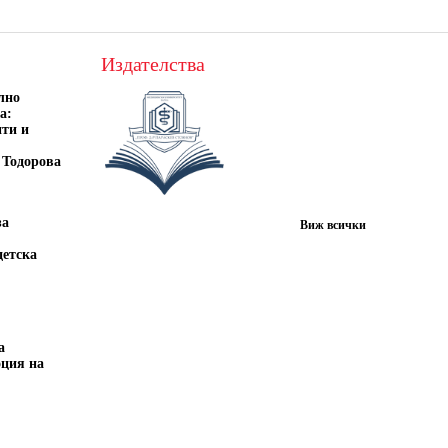
Издателства
лно
а:
нти и
 Тодорова
за
Виж всички
детска
а
оция на