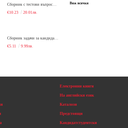
Виж всички
Сборник с тестови въпроси за кандидатстудентски изпит по химия. 2022
€10.23
20.01лв.
Сборник задачи за кандидатстудентски изпит по химия
€5.11
9.99лв.
Електронни книги
На английски език
ия
Каталози
я
Предстоящи
а
Кандидатстудентски