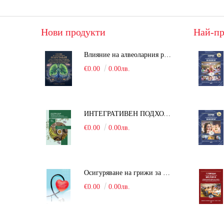
Нови продукти
Най-пр
Влияние на алвеоларния рекрутмънт върху белодробната функция при робот-асистирана хирургия в положение Тренделенбург
€0.00
0.00лв.
ИНТЕГРАТИВЕН ПОДХОД В БОРБАТА С COVID-19: От патогенезата на Sars-Cov-2 до фитомедицината и етноботаниката. Антивирусна активност и терапевтичен потенциал на българските лечебни растения
€0.00
0.00лв.
Осигуряване на грижи за поддържане на здравното състояние на уязвимите групи от населени
€0.00
0.00лв.