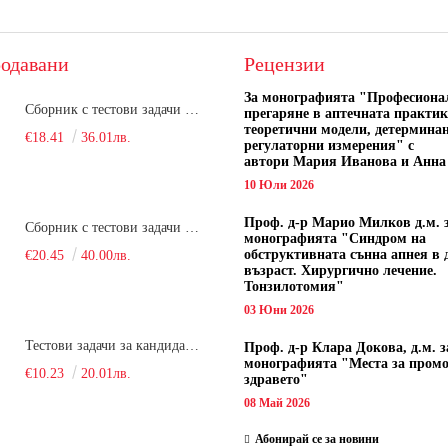
одавани
Рецензии
За монографията "
Професиона
Сборник с тестови задачи за кандидатстудентски изпит по биология върху учебния материал за задължителна и профилирана подготовка, изучаван в средния курс на обучение. Част 1
прегаряне в аптечната практик
теоретични модели, детермина
€18.41
36.01лв.
регулаторни измерения" с
автори
Мария Иванова и Анна
10 Юли 2026
Проф. д-р Марио Милков д.м. 
Сборник с тестови задачи за кандидатстудентски изпит по биология върху учебния материал за задължителна и профилирана подготовка, изучаван в средния курс на обучение. Част 2
монографията "Синдром на
обструктивната сънна апнея в 
€20.45
40.00лв.
възраст. Хирургично лечение.
Тонзилотомия"
03 Юни 2026
Тестови задачи за кандидатстудентски изпит по биология. Сборник
Проф. д-р Клара Докова, д.м. з
монографията "Места за пром
€10.23
20.01лв.
здравето"
08 Май 2026
Абонирай се за новини