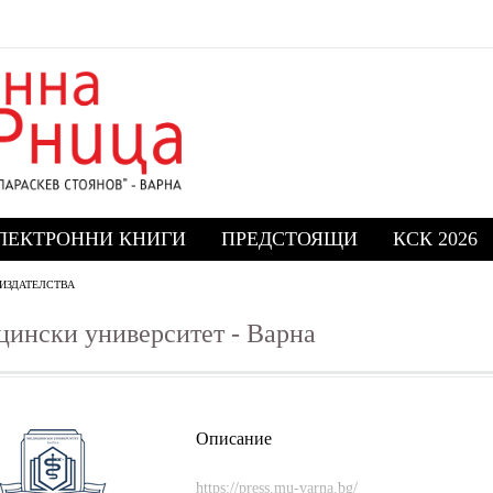
ЛЕКТРОННИ КНИГИ
ПРЕДСТОЯЩИ
КСК 2026
ИЗДАТЕЛСТВА
ински университет - Варна
Описание
https://press.mu-varna.bg/