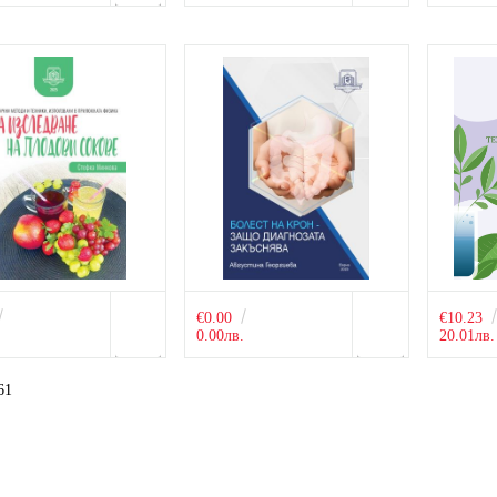
€0.00
€10.23
.
0.00лв.
20.01лв.
61