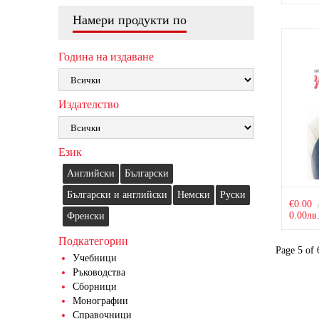
Намери продукти по
Година на издаване
Издателство
Език
Английски
Български
Български и английски
Немски
Руски
€0.00
0.00лв
Френски
Подкатегории
Page 5 of 
Учебници
Ръководства
Сборници
Монографии
Справочници