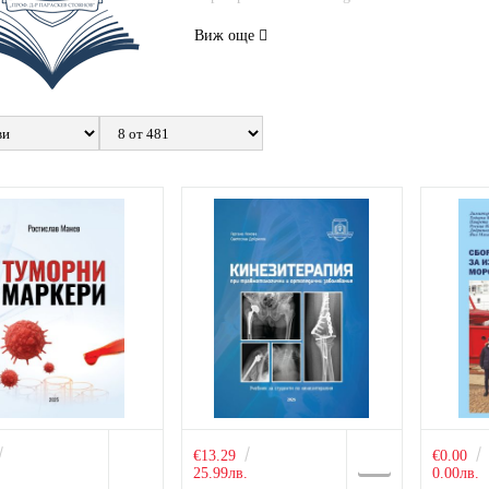
Виж още
€13.29
€0.00
.
25.99лв.
0.00лв.