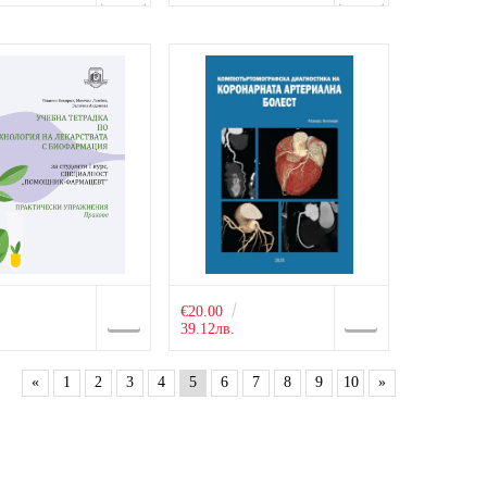
€20.00
39.12лв.
«
1
2
3
4
5
6
7
8
9
10
»