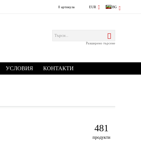
0 артикула
EUR
BG
Разширено търсене
УСЛОВИЯ
КОНТАКТИ
481
продукти