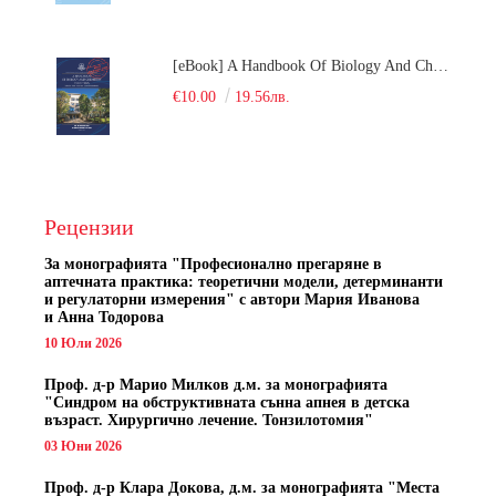
[eBook] A Handbook Of Biology And Chemistry Test Items For The Entrance Tests At Medical University Of Varna (Fourth Revised Edition)
€10.00
19.56лв.
Рецензии
За монографията "
Професионално прегаряне в
аптечната практика: теоретични модели, детерминанти
и регулаторни измерения" с автори
Мария Иванова
и Анна Тодорова
10 Юли 2026
Проф. д-р Марио Милков д.м. за монографията
"Синдром на обструктивната сънна апнея в детска
възраст. Хирургично лечение. Тонзилотомия"
03 Юни 2026
Проф. д-р Клара Докова, д.м. за монографията "Места