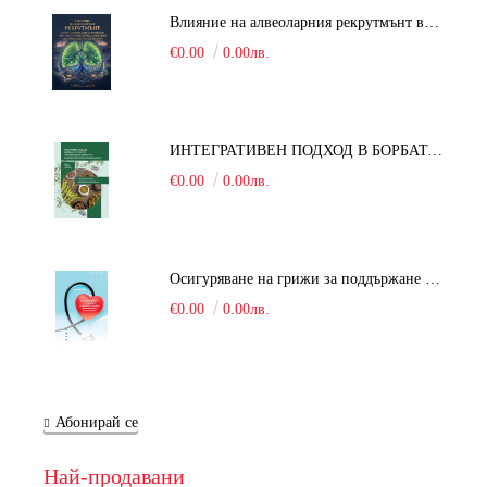
Влияние на алвеоларния рекрутмънт върху белодробната функция при робот-асистирана хирургия в положение Тренделенбург
€0.00
0.00лв.
ИНТЕГРАТИВЕН ПОДХОД В БОРБАТА С COVID-19: От патогенезата на Sars-Cov-2 до фитомедицината и етноботаниката. Антивирусна активност и терапевтичен потенциал на българските лечебни растения
€0.00
0.00лв.
Осигуряване на грижи за поддържане на здравното състояние на уязвимите групи от населени
€0.00
0.00лв.
Абонирай се
Най-продавани