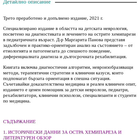
Детайлно описание
Трето преработено и допълнено издание, 2021 г.
Специализирано издание в областта на детската неврология,
посветено на диагностиката и лечението на острите хемипарези
в педиатричната възраст. Д-р Маргарита Панова представя
задълбочен и практико-ориентиран анализ на състоянието – от
етиологията и патогенезата до спешното поведение,
диференциалната диагноза и дългосрочната рехабилитация.
Книгата включва диагностични алгоритми, невроизобразяващи
методи, терапевтични стратегии и клинични казуси, които
подпомагат бързата ориентация в спешна ситуация.
Съчетавайки доказателствена медицина и реален клиничен опит,
изданието е ценен помощник за детски невролози, педиатри,
рехабилитатори, клинични психолози, специализанти и студенти
по медицина.
СЪДЪРЖАНИЕ
1. ИСТОРИЧЕСКИ ДАННИ ЗА ОСТРА ХЕМИПАРЕЗА И
ЛИТЕРАТУРЕН ОБЗОР