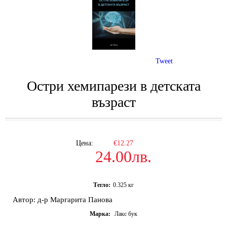
Tweet
Остри хемипарези в детската
възраст
Цена:
€12.27
24.00лв.
Тегло:
0.325
кг
Автор:
д-р Маргарита Панова
Марка:
Лакс бук