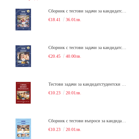
Сборник с тестови задачи за кандидатстудентски изпит по биология върху учебния материал за задължителна и профилирана подготовка, изучаван в средния курс на обучение. Част 1
€18.41
36.01лв.
Сборник с тестови задачи за кандидатстудентски изпит по биология върху учебния материал за задължителна и профилирана подготовка, изучаван в средния курс на обучение. Част 2
€20.45
40.00лв.
Тестови задачи за кандидатстудентски изпит по биология. Сборник
€10.23
20.01лв.
Сборник с тестови въпроси за кандидатстудентски изпит по химия. 2022
€10.23
20.01лв.