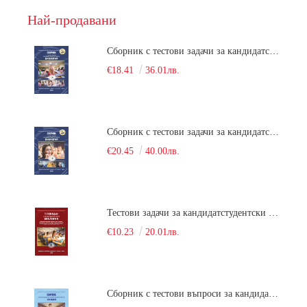
Най-продавани
Сборник с тестови задачи за кандидатстудентски изпит по биология върху учебния материал за задължителна и профилирана подготовка, изучаван в средния курс на обучение. Част 1
€18.41
36.01лв.
Сборник с тестови задачи за кандидатстудентски изпит по биология върху учебния материал за задължителна и профилирана подготовка, изучаван в средния курс на обучение. Част 2
€20.45
40.00лв.
Тестови задачи за кандидатстудентски изпит по биология. Сборник
€10.23
20.01лв.
Сборник с тестови въпроси за кандидатстудентски изпит по химия. 2022