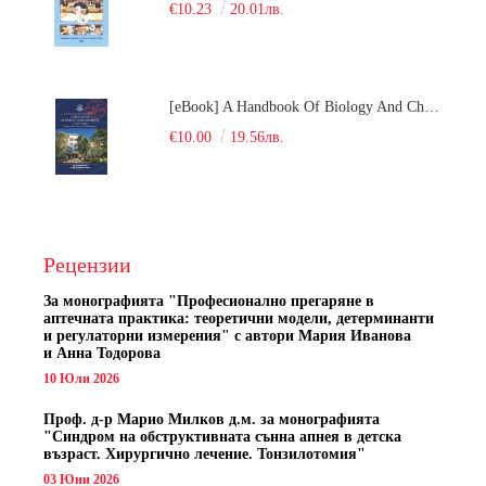
€10.23
20.01лв.
[eBook] A Handbook Of Biology And Chemistry Test Items For The Entrance Tests At Medical University Of Varna (Fourth Revised Edition)
€10.00
19.56лв.
Рецензии
За монографията "
Професионално прегаряне в
аптечната практика: теоретични модели, детерминанти
и регулаторни измерения" с автори
Мария Иванова
и Анна Тодорова
10 Юли 2026
Проф. д-р Марио Милков д.м. за монографията
"Синдром на обструктивната сънна апнея в детска
възраст. Хирургично лечение. Тонзилотомия"
03 Юни 2026