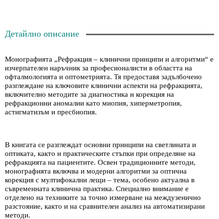
Детайлно описание
Монографията „Рефракция – клинични принципи и алгоритми“ е
изчерпателен наръчник за професионалисти в областта на
офталмологията и оптометрията. Тя предоставя задълбочено
разглеждане на ключовите клинични аспекти на рефракцията,
включително методите за диагностика и корекция на
рефракционни аномалии като миопия, хиперметропия,
астигматизъм и пресбиопия.
В книгата се разглеждат основни принципи на светлината и
оптиката, както и практическите стъпки при определяне на
рефракцията на пациентите. Освен традиционните методи,
монографията включва и модерни алгоритми за оптична
корекция с мултифокални лещи – тема, особено актуална в
съвременната клинична практика. Специално внимание е
отделено на техниките за точно измерване на междузенично
разстояние, както и на сравнителен анализ на автоматизирани
методи.