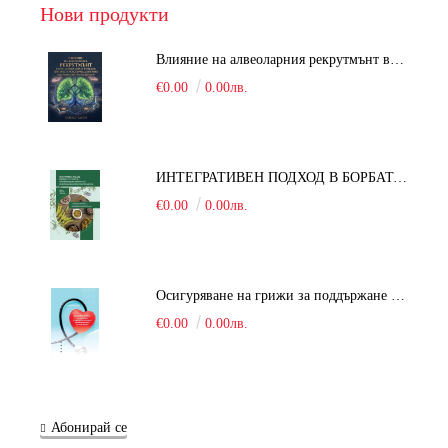
Нови продукти
Влияние на алвеоларния рекрутмънт върху белодробната функция при робот-асистирана хирургия в положение Тренделенбург
€0.00
0.00лв.
ИНТЕГРАТИВЕН ПОДХОД В БОРБАТА С COVID-19: От патогенезата на Sars-Cov-2 до фитомедицината и етноботаниката. Антивирусна активност и терапевтичен потенциал на българските лечебни растения
€0.00
0.00лв.
Осигуряване на грижи за поддържане на здравното състояние на уязвимите групи от населени
€0.00
0.00лв.
Абонирай се