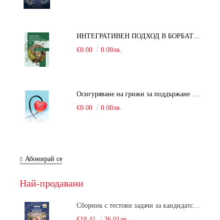
ИНТЕГРАТИВЕН ПОДХОД В БОРБАТА С COVID-19: От патогенезата на Sars-Cov-2 до фитомедицината и етноботаниката. Антивирусна активност и терапевтичен потенциал на българските лечебни растения
€0.00
0.00лв.
Осигуряване на грижи за поддържане на здравното състояние на уязвимите групи от населени
€0.00
0.00лв.
Абонирай се
Най-продавани
Сборник с тестови задачи за кандидатстудентски изпит по биология върху учебния материал за задължителна и профилирана подготовка, изучаван в средния курс на обучение. Част 1
€18.41
36.01лв.