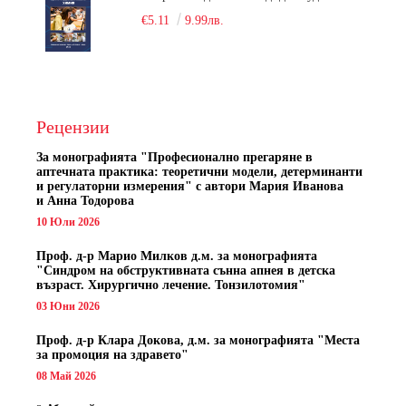
€5.11
9.99лв.
Рецензии
За монографията "
Професионално прегаряне в
аптечната практика: теоретични модели, детерминанти
и регулаторни измерения" с автори
Мария Иванова
и Анна Тодорова
10 Юли 2026
Проф. д-р Марио Милков д.м. за монографията
"Синдром на обструктивната сънна апнея в детска
възраст. Хирургично лечение. Тонзилотомия"
03 Юни 2026
Проф. д-р Клара Докова, д.м. за монографията "Места
за промоция на здравето"
08 Май 2026