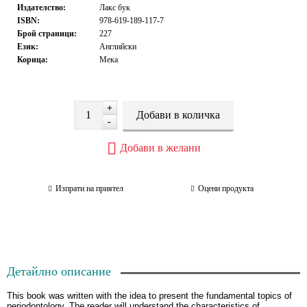
Издателство:
Лакс бук
ISBN:
978-619-189-117-7
Брой страници:
227
Език:
Английски
Корица:
Мека
+
-
Добави в желани
Изпрати на приятел
Оцени продукта
Детайлно описание
This book was written with the idea to present the fundamental topics of
periodontology. The reader will understand the characteristics of