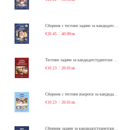
Сборник с тестови задачи за кандидатстудентски изпит по биология върху учебния материал за задължителна и профилирана подготовка, изучаван в средния курс на обучение. Част 2
€20.45
40.00лв.
Тестови задачи за кандидатстудентски изпит по биология. Сборник
€10.23
20.01лв.
Сборник с тестови въпроси за кандидатстудентски изпит по химия. 2022
€10.23
20.01лв.
Сборник задачи за кандидатстудентски изпит по химия