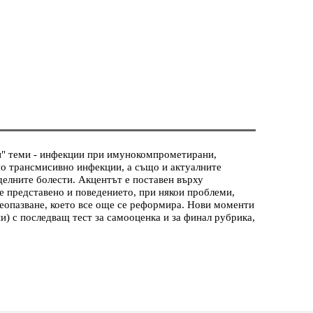
щи" теми - инфекции при имунокомпрометирани,
лно трансмисивно инфекции, а също и актуалните
делните болести. Акцентът е поставен върху
е представено и поведението, при някои проблеми,
авеопазване, което все още се реформира. Нови моменти
и) с последващ тест за самооценка и за финал рубрика,