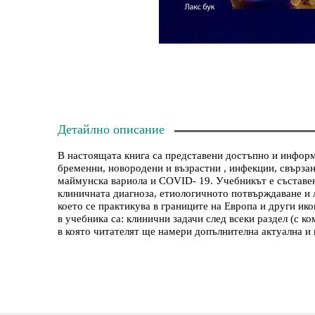
Детайлно описание
В настоящата книга са представени достъпно и инфор
бременни, новородени и възрастни , инфекции, свързан
маймунска вариола и COVID- 19. Учебникът е съставен 
клиничната диагноза, етиологичното потвърждаване и л
което се практикува в границите на Европа и други ик
в учебника са: клинични задачи след всеки раздел (с к
в която читателят ще намери допълнителна актуална и