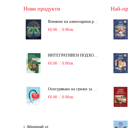
Нови продукти
Най-пр
Влияние на алвеоларния рекрутмънт върху белодробната функция при робот-асистирана хирургия в положение Тренделенбург
€0.00
0.00лв.
ИНТЕГРАТИВЕН ПОДХОД В БОРБАТА С COVID-19: От патогенезата на Sars-Cov-2 до фитомедицината и етноботаниката. Антивирусна активност и терапевтичен потенциал на българските лечебни растения
€0.00
0.00лв.
Осигуряване на грижи за поддържане на здравното състояние на уязвимите групи от населени
€0.00
0.00лв.
Абонирай се