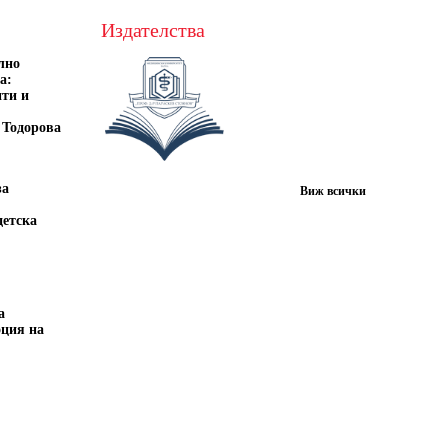
Издателства
лно
а:
нти и
 Тодорова
за
Виж всички
детска
а
оция на