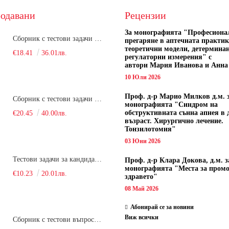
одавани
Рецензии
За монографията "
Професиона
Сборник с тестови задачи за кандидатстудентски изпит по биология върху учебния материал за задължителна и профилирана подготовка, изучаван в средния курс на обучение. Част 1
прегаряне в аптечната практик
теоретични модели, детермина
€18.41
36.01лв.
регулаторни измерения" с
автори
Мария Иванова и Анна
10 Юли 2026
Проф. д-р Марио Милков д.м. 
Сборник с тестови задачи за кандидатстудентски изпит по биология върху учебния материал за задължителна и профилирана подготовка, изучаван в средния курс на обучение. Част 2
монографията "Синдром на
обструктивната сънна апнея в 
€20.45
40.00лв.
възраст. Хирургично лечение.
Тонзилотомия"
03 Юни 2026
Тестови задачи за кандидатстудентски изпит по биология. Сборник
Проф. д-р Клара Докова, д.м. з
монографията "Места за пром
€10.23
20.01лв.
здравето"
08 Май 2026
Абонирай се за новини
Виж всички
Сборник с тестови въпроси за кандидатстудентски изпит по химия. 2022