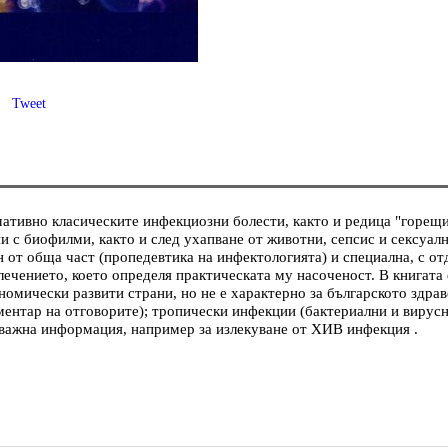
Tweet
мативно класическите инфекциозни болести, както и редица "горе
и с биофилми, както и след ухапване от животни, сепсис и сексуа
от обща част (пропедевтика на инфектологията) и специална, с от
ечението, което определя практическата му насоченост. В книгата 
ономически развити страни, но не е характерно за българското здр
оментар на отговорите); тропически инфекции (бактериални и вирусн
 важна информация, например за излекуване от ХИВ инфекция .