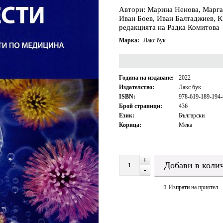
Автори: Марина Ненова, Марга
Иван Боев, Иван Балтаджиев, 
редакцията на Радка Комитова
Марка:
Лакс бук
Година на издаване:
2022
Издателство:
Лакс бук
ISBN:
978-619-189-194-
Брой страници:
436
Език:
Български
Корица:
Мека
+
-
Изпрати на приятел