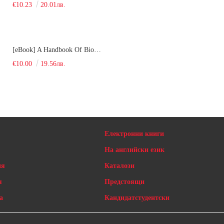
€10.23
20.01лв.
[eBook] A Handbook Of Biology And Chemistry Test Items For The Entrance Tests At Medical University Of Varna (Fourth Revised Edition)
€10.00
19.56лв.
Електронни книги
На английски език
ия
Каталози
я
Предстоящи
а
Кандидатстудентски