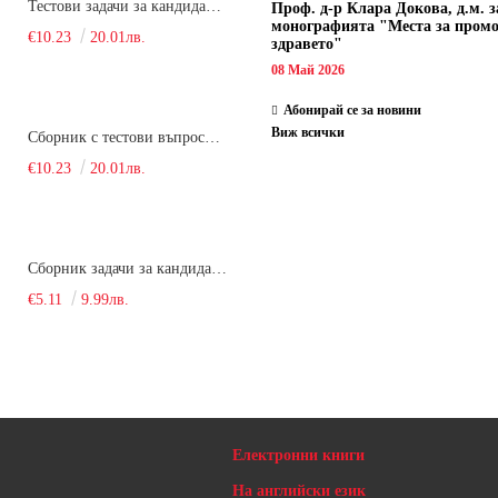
Тестови задачи за кандидатстудентски изпит по биология. Сборник
Проф. д-р Клара Докова, д.м. з
монографията "Места за пром
€10.23
20.01лв.
здравето"
08 Май 2026
Абонирай се за новини
Виж всички
Сборник с тестови въпроси за кандидатстудентски изпит по химия. 2022
€10.23
20.01лв.
Сборник задачи за кандидатстудентски изпит по химия
€5.11
9.99лв.
Електронни книги
На английски език