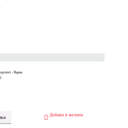
в
ерситет - Варна
2
Добави в желани