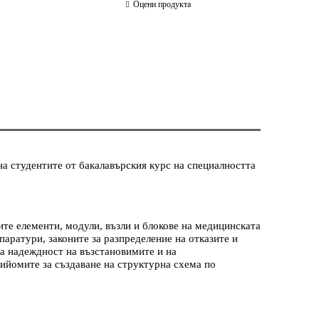
Оцени продукта
а студентите от бакалавърския курс на специалността
ите елементи, модули, възли и блокове на медицинската
аратури, законите за разпределение на отказите и
за надеждност на възстановимите и на
рийомите за създаване на структурна схема по