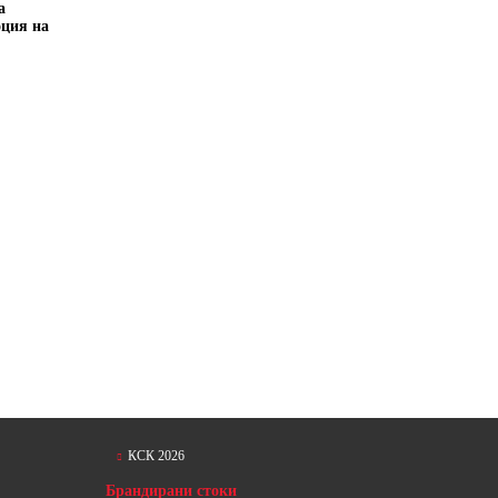
а
оция на
КСК 2026
Брандирани стоки