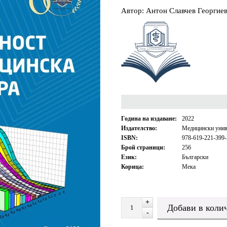
Автор: Антон Славчев Георгие
Година на издаване:
2022
Издателство:
Медицински унив
ISBN:
978-619-221-399-
Брой страници:
256
Език:
Български
Корица:
Мека
+
-