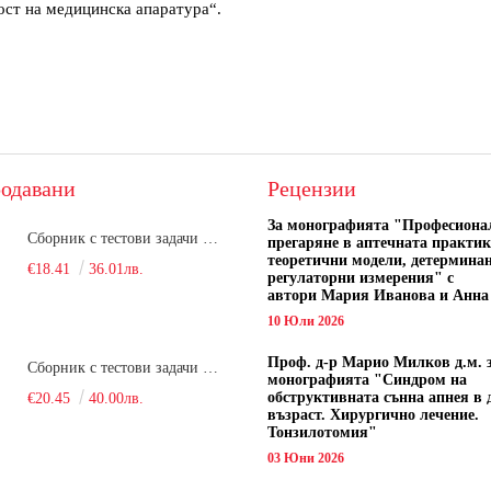
ст на медицинска апаратура“.
одавани
Рецензии
За монографията "
Професиона
Сборник с тестови задачи за кандидатстудентски изпит по биология върху учебния материал за задължителна и профилирана подготовка, изучаван в средния курс на обучение. Част 1
прегаряне в аптечната практик
теоретични модели, детермина
€18.41
36.01лв.
регулаторни измерения" с
автори
Мария Иванова и Анна
10 Юли 2026
Проф. д-р Марио Милков д.м. 
Сборник с тестови задачи за кандидатстудентски изпит по биология върху учебния материал за задължителна и профилирана подготовка, изучаван в средния курс на обучение. Част 2
монографията "Синдром на
обструктивната сънна апнея в 
€20.45
40.00лв.
възраст. Хирургично лечение.
Тонзилотомия"
03 Юни 2026