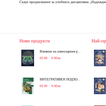
Също предназначен за учебната дисциплина „Надеждно
Нови продукти
Най-пр
Влияние на алвеоларния рекрутмънт върху белодробната функция при робот-асистирана хирургия в положение Тренделенбург
€0.00
0.00лв.
ИНТЕГРАТИВЕН ПОДХОД В БОРБАТА С COVID-19: От патогенезата на Sars-Cov-2 до фитомедицината и етноботаниката. Антивирусна активност и терапевтичен потенциал на българските лечебни растения
€0.00
0.00лв.