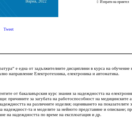
Изпрати на приятел
Tweet
тура“ е една от задължителните дисциплини в курса на обучение н
лно направление Електротехника, електроника и автоматика.
ентите от бакалавърския курс знания за надеждността на електронн
щи: причините за загубата на работоспособност на медицинските ап
надеждността на различните изделия; оценяването на показателите 
а надеждност-та и моделите за нейното представяне и описване; п
ане на надеждността по време на експлоатация и др.