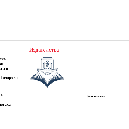
Издателства
лно
а:
нти и
 Тодорова
за
Виж всички
детска