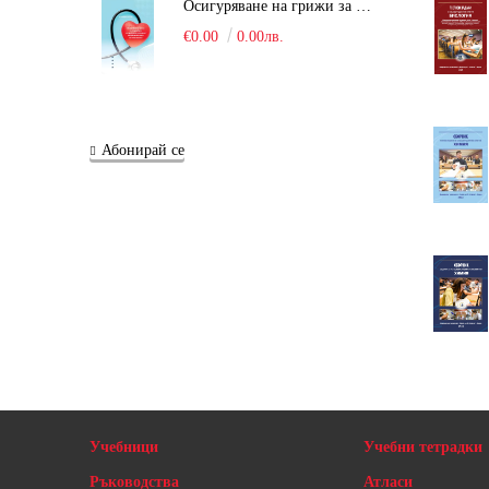
Осигуряване на грижи за поддържане на здравното състояние на уязвимите групи от населени
€0.00
0.00лв.
Абонирай се
Учебници
Учебни тетрадки
Ръководства
Атласи