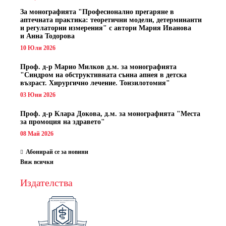
За монографията "
Професионално прегаряне в
аптечната практика: теоретични модели, детерминанти
и регулаторни измерения" с автори
Мария Иванова
и Анна Тодорова
10 Юли 2026
Проф. д-р Марио Милков д.м. за монографията
"Синдром на обструктивната сънна апнея в детска
възраст. Хирургично лечение. Тонзилотомия"
03 Юни 2026
Проф. д-р Клара Докова, д.м. за монографията "Места
за промоция на здравето"
08 Май 2026
Абонирай се за новини
Виж всички
Издателства