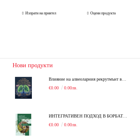
Изпрати на приятел
Оцени продукта
Нови продукти
Влияние на алвеоларния рекрутмънт върху белодробната функция при робот-асистирана хирургия в положение Тренделенбург
€0.00
0.00лв.
ИНТЕГРАТИВЕН ПОДХОД В БОРБАТА С COVID-19: От патогенезата на Sars-Cov-2 до фитомедицината и етноботаниката. Антивирусна активност и терапевтичен потенциал на българските лечебни растения
€0.00
0.00лв.