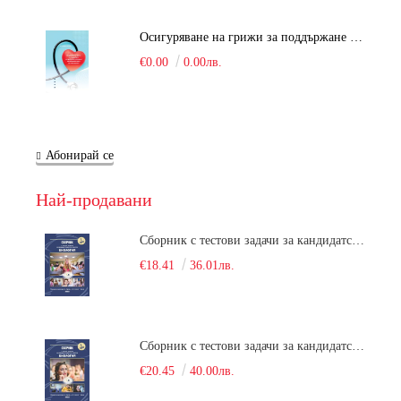
Осигуряване на грижи за поддържане на здравното състояние на уязвимите групи от населени
€0.00
0.00лв.
Абонирай се
Най-продавани
Сборник с тестови задачи за кандидатстудентски изпит по биология върху учебния материал за задължителна и профилирана подготовка, изучаван в средния курс на обучение. Част 1
€18.41
36.01лв.
Сборник с тестови задачи за кандидатстудентски изпит по биология върху учебния материал за задължителна и профилирана подготовка, изучаван в средния курс на обучение. Част 2
€20.45
40.00лв.