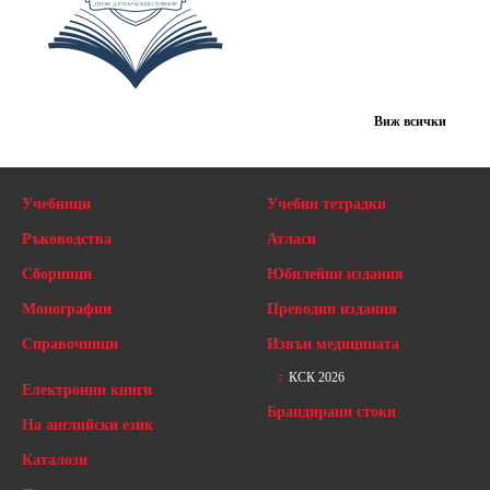
Виж всички
Учебници
Учебни тетрадки
Ръководства
Атласи
Сборници
Юбилейни издания
Монографии
Преводни издания
Справочници
Извън медицината
КСК 2026
Електронни книги
Брандирани стоки
На английски език
Каталози