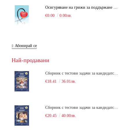
Осигуряване на грижи за поддържане на здравното състояние на уязвимите групи от населени
€0.00
0.00лв.
Абонирай се
Най-продавани
Сборник с тестови задачи за кандидатстудентски изпит по биология върху учебния материал за задължителна и профилирана подготовка, изучаван в средния курс на обучение. Част 1
€18.41
36.01лв.
Сборник с тестови задачи за кандидатстудентски изпит по биология върху учебния материал за задължителна и профилирана подготовка, изучаван в средния курс на обучение. Част 2
€20.45
40.00лв.