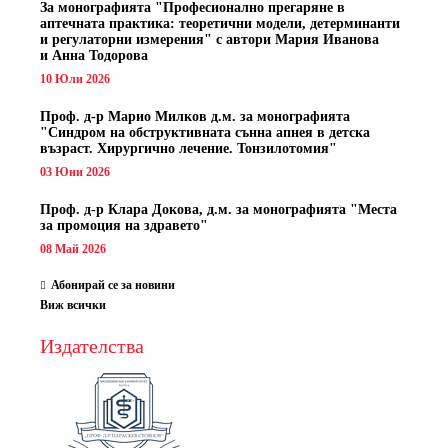
За монографията "
Професионално прегаряне в
аптечната практика: теоретични модели, детерминанти
и регулаторни измерения" с автори
Мария Иванова
и Анна Тодорова
10 Юли 2026
Проф. д-р Марио Милков д.м. за монографията
"Синдром на обструктивната сънна апнея в детска
възраст. Хирургично лечение. Тонзилотомия"
03 Юни 2026
Проф. д-р Клара Докова, д.м. за монографията "Места
за промоция на здравето"
08 Май 2026
Абонирай се за новини
Виж всички
Издателства