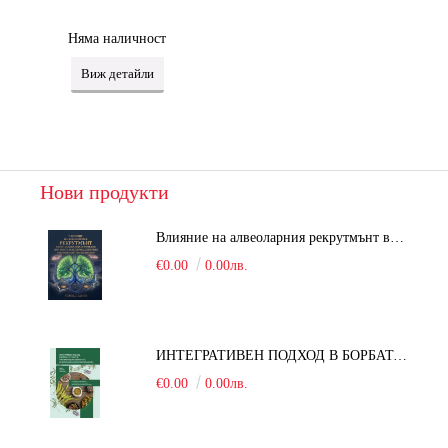
Няма наличност
Виж детайли
Нови продукти
Влияние на алвеоларния рекрутмънт върху белодробната функция при робот-асистирана хирургия в положение Тренделенбург
€0.00
0.00лв.
ИНТЕГРАТИВЕН ПОДХОД В БОРБАТА С COVID-19: От патогенезата на Sars-Cov-2 до фитомедицината и етноботаниката. Антивирусна активност и терапевтичен потенциал на българските лечебни растения
€0.00
0.00лв.