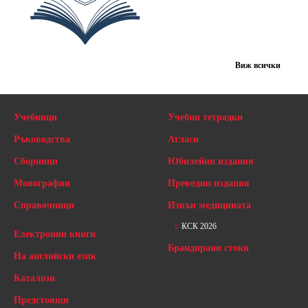
Виж всички
Учебници
Учебни тетрадки
Ръководства
Атласи
Сборници
Юбилейни издания
Монографии
Преводни издания
Справочници
Извън медицината
КСК 2026
Електронни книги
Брандирани стоки
На английски език
Каталози
Предстоящи