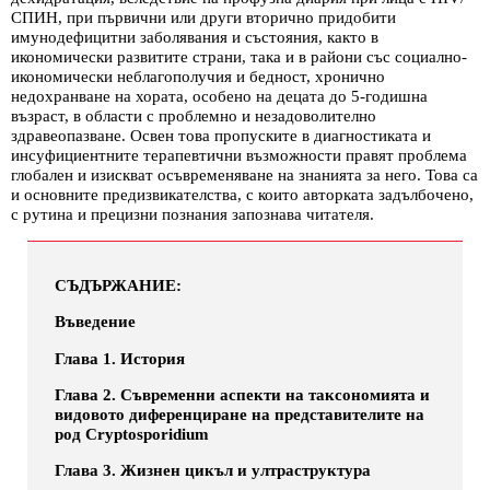
СПИН, при първични или други вторично придобити
имунодефицитни заболявания и състояния, както в
икономически развитите страни, така и в райони със социално-
икономически неблагополучия и бедност, хронично
недохранване на хората, особено на децата до 5-годишна
възраст, в области с проблемно и незадоволително
здравеопазване. Освен това пропуските в диагностиката и
инсуфициентните терапевтични възможности правят проблема
глобален и изискват осъвременяване на знанията за него. Това са
и основните предизвикателства, с които авторката задълбочено,
с рутина и прецизни познания запознава читателя.
СЪДЪРЖАНИЕ:
Въведение
Глава 1. История
Глава 2. Съвременни аспекти на таксономията и
видовото диференциране на представителите на
род Cryptosporidium
Глава 3. Жизнен цикъл и ултраструктура