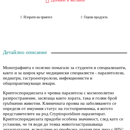
Изпрати на приятел
Оцени продукта
Детайлно описание
Монографията е полезно помагало за студенти и специализанти,
както и за широк кръг медицински специалисти - паразитолози,
педиатри, гастроентеролози, инфекционисти и
общопрактикуващи лекари.
Криптоспоридиозата е чревна паразитоза с космополитно
разпространение, засягаща както хората, така и голям брой
гръбначни животни. Клиничната проява на заболяването се
определя от имунния статус на гостоприемника, в когото
представителите на род
Cryptosporidium
паразитират.
Криптоспоридиозата придоби особена значимост, след като се
установи, че тя води до тежка животозастрашаваща
дехидратация, вследствие на профузна диария при лица с HIV/