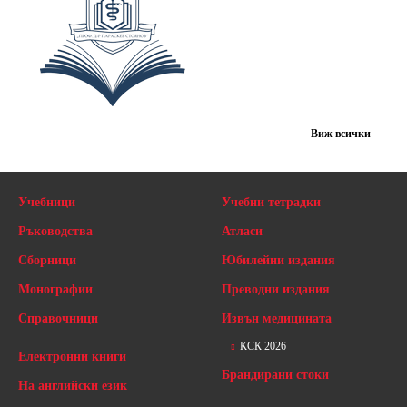
Виж всички
Учебници
Учебни тетрадки
Ръководства
Атласи
Сборници
Юбилейни издания
Монографии
Преводни издания
Справочници
Извън медицината
КСК 2026
Електронни книги
Брандирани стоки
На английски език