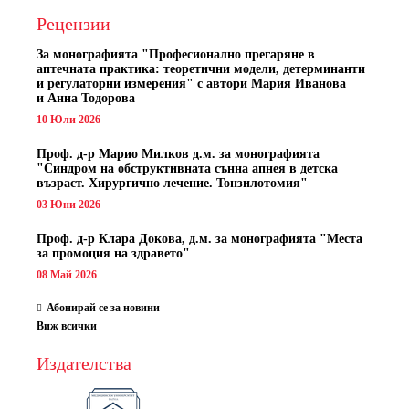
Рецензии
За монографията "
Професионално прегаряне в
аптечната практика: теоретични модели, детерминанти
и регулаторни измерения" с автори
Мария Иванова
и Анна Тодорова
10 Юли 2026
Проф. д-р Марио Милков д.м. за монографията
"Синдром на обструктивната сънна апнея в детска
възраст. Хирургично лечение. Тонзилотомия"
03 Юни 2026
Проф. д-р Клара Докова, д.м. за монографията "Места
за промоция на здравето"
08 Май 2026
Абонирай се за новини
Виж всички
Издателства