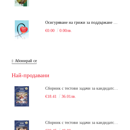
Осигуряване на грижи за поддържане на здравното състояние на уязвимите групи от населени
€0.00
0.00лв.
Абонирай се
Най-продавани
Сборник с тестови задачи за кандидатстудентски изпит по биология върху учебния материал за задължителна и профилирана подготовка, изучаван в средния курс на обучение. Част 1
€18.41
36.01лв.
Сборник с тестови задачи за кандидатстудентски изпит по биология върху учебния материал за задължителна и профилирана подготовка, изучаван в средния курс на обучение. Част 2