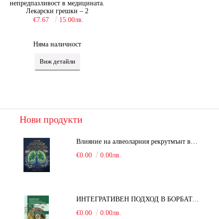
непредпазливост в медицината.
Лекарски грешки – 2
€7.67
15.00лв.
Няма наличност
Виж детайли
Нови продукти
Влияние на алвеоларния рекрутмънт върху белодробната функция при робот-асистирана хирургия в положение Тренделенбург
€0.00
0.00лв.
ИНТЕГРАТИВЕН ПОДХОД В БОРБАТА С COVID-19: От патогенезата на Sars-Cov-2 до фитомедицината и етноботаниката. Антивирусна активност и терапевтичен потенциал на българските лечебни растения
€0.00
0.00лв.