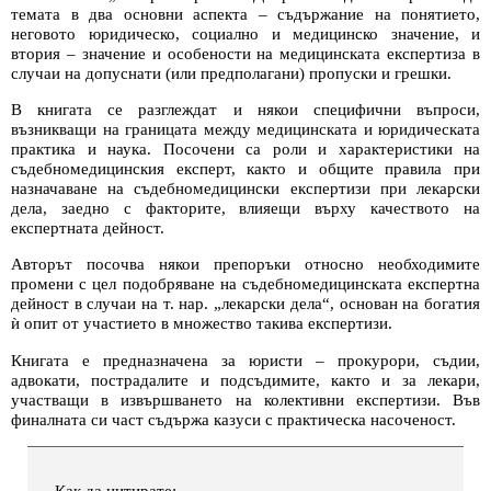
темата в два основни аспекта – съдържание на понятието,
неговото юридическо, социално и медицинско значение, и
втория – значение и особености на медицинската експертиза в
случаи на допуснати (или предполагани) пропуски и грешки.
В книгата се разглеждат и някои специфични въпроси,
възникващи на границата между медицинската и юридическата
практика и наука. Посочени са роли и характеристики на
съдебномедицинския експерт, както и общите правила при
назначаване на съдебномедицински експертизи при лекарски
дела, заедно с факторите, влияещи върху качеството на
експертната дейност.
Авторът посочва някои препоръки относно необходимите
промени с цел подобряване на съдебномедицинската експертна
дейност в случаи на т. нар. „лекарски дела“, основан на богатия
ѝ опит от участието в множество такива експертизи.
Книгата е предназначена за юристи – прокурори, съдии,
адвокати, пострадалите и подсъдимите, както и за лекари,
участващи в извършването на колективни експертизи. Във
финалната си част съдържа казуси с практическа насоченост.
Как да цитирате: