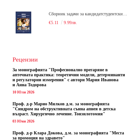
Сборник задачи за кандидатстудентски изпит по химия
€5.11
9.99лв.
Рецензии
За монографията "
Професионално прегаряне в
аптечната практика: теоретични модели, детерминанти
и регулаторни измерения" с автори
Мария Иванова
и Анна Тодорова
10 Юли 2026
Проф. д-р Марио Милков д.м. за монографията
"Синдром на обструктивната сънна апнея в детска
възраст. Хирургично лечение. Тонзилотомия"
03 Юни 2026
Проф. д-р Клара Докова, д.м. за монографията "Места
за промоция на здравето"