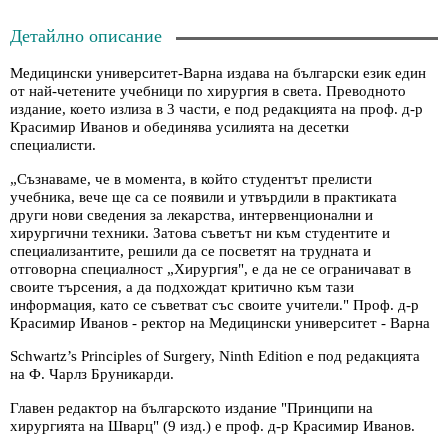
Детайлно описание
Медицински университет-Варна издава на български език един
от най-четените учебници по хирургия в света. Преводното
издание, което излиза в 3 части, е под редакцията на проф. д-р
Красимир Иванов и обединява усилията на десетки
специалисти.
„Съзнаваме, че в момента, в който студентът прелисти
учебника, вече ще са се появили и утвърдили в практиката
други нови сведения за лекарства, интервенционални и
хирургични техники. Затова съветът ни към студентите и
специализантите, решили да се посветят на трудната и
отговорна специалност „Хирургия", е да не се ограничават в
своите търсения, а да подхождат критично към тази
информация, като се съветват със своите учители." Проф. д-р
Красимир Иванов - ректор на Медицински университет - Варна
Schwartz’s Principles of Surgery, Ninth Edition е под редакцията
на Ф. Чарлз Бруникарди.
Главен редактор на българското издание "Принципи на
хирургията на Шварц" (9 изд.) е проф. д-р Красимир Иванов.