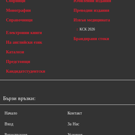
Сборници
Юбилейни издания
Монографии
Преводни издания
Справочници
Извън медицината
КСК 2026
Електронни книги
Брандирани стоки
На английски език
Каталози
Предстоящи
Кандидатстудентски
Бързи връзки:
Начало
Контакт
Вход
За Нас
Регистрация
Условия