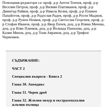
Помощник-редактори са: проф. д-р Антон Тончев, проф. д-р
Веселин Петров, проф. д-р Вилиян Платиканов, проф. д-р
Димитър Райков, проф. д-р Никола Колев, проф. д-р Пламен
Панайотов, проф. д-р Радослав Радев, проф. д-р Росен Маджов,
проф. д-р Румен Ненков, проф. д-р Светослав Георгиев, проф. д-
р Стефан Иванов, проф. д-р Явор Енчев, доц. д-р Илина Мичева,
доц. д-р Илко Плачков, доц. д-р Йоланда Папазова, доц. д-р
Калин Михов, доц. д-р Тони Аврамов, доц. д-р Трифон
Червенков.
СЪДЪРЖАНИЕ:
ЧАСТ 2
Специални въпроси - Книга 2
Глава 30. Апендикс
Глава 31. Черен дроб
Глава 32. Жлъчен мехур и екстрахепатални
жлъчни пътища