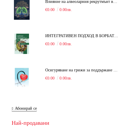
Влияние на алвеоларния рекрутмънт върху белодробната функция при робот-асистирана хирургия в положение Тренделенбург
€0.00
0.00лв.
ИНТЕГРАТИВЕН ПОДХОД В БОРБАТА С COVID-19: От патогенезата на Sars-Cov-2 до фитомедицината и етноботаниката. Антивирусна активност и терапевтичен потенциал на българските лечебни растения
€0.00
0.00лв.
Осигуряване на грижи за поддържане на здравното състояние на уязвимите групи от населени
€0.00
0.00лв.
Абонирай се
Най-продавани