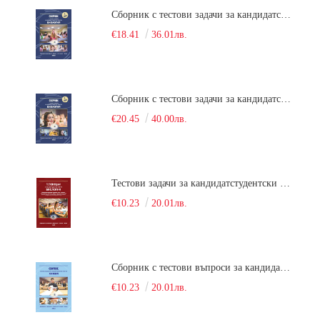
Сборник с тестови задачи за кандидатстудентски изпит по биология върху учебния материал за задължителна и профилирана подготовка, изучаван в средния курс на обучение. Част 1
€18.41
36.01лв.
Сборник с тестови задачи за кандидатстудентски изпит по биология върху учебния материал за задължителна и профилирана подготовка, изучаван в средния курс на обучение. Част 2
€20.45
40.00лв.
Тестови задачи за кандидатстудентски изпит по биология. Сборник
€10.23
20.01лв.
Сборник с тестови въпроси за кандидатстудентски изпит по химия. 2022
€10.23
20.01лв.