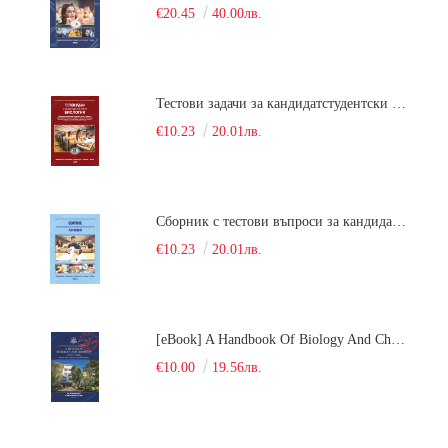
€20.45
40.00лв.
Тестови задачи за кандидатстудентски изпит по биология. Сборник
€10.23
20.01лв.
Сборник с тестови въпроси за кандидатстудентски изпит по химия. 2022
€10.23
20.01лв.
[eBook] A Handbook Of Biology And Chemistry Test Items For The Entrance Tests At Medical University Of Varna (Fourth Revised Edition)
€10.00
19.56лв.