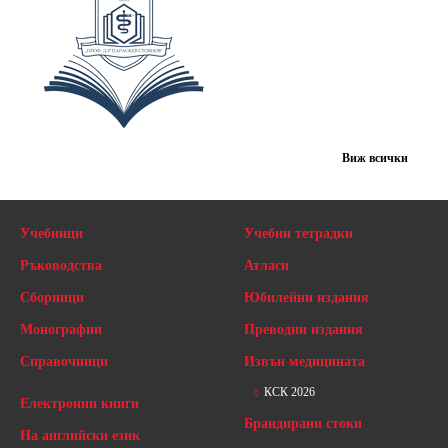
Виж всички
Учебници
Учебни тетрадки
Ръководства
Атласи
Сборници
Юбилейни издания
Монографии
Преводни издания
Справочници
Извън медицината
КСК 2026
Електронни книги
Брандирани стоки
На английски език