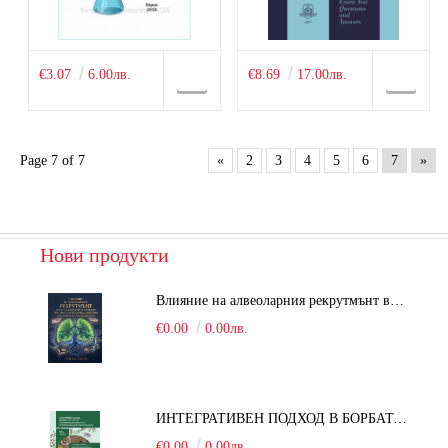
€3.07
6.00лв.
€8.69
17.00лв.
Page 7 of 7
«
2
3
4
5
6
7
»
Нови продукти
Влияние на алвеоларния рекрутмънт върху белодробната функция при робот-асистирана хирургия в положение Тренделенбург
€0.00
0.00лв.
ИНТЕГРАТИВЕН ПОДХОД В БОРБАТА С COVID-19: От патогенезата на Sars-Cov-2 до фитомедицината и етноботаниката. Антивирусна активност и терапевтичен потенциал на българските лечебни растения
€0.00
0.00лв.