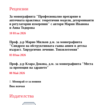
Рецензии
За монографията "
Професионално прегаряне в
аптечната практика: теоретични модели, детерминанти
и регулаторни измерения" с автори
Мария Иванова
и Анна Тодорова
10 Юли 2026
Проф. д-р Марио Милков д.м. за монографията
"Синдром на обструктивната сънна апнея в детска
възраст. Хирургично лечение. Тонзилотомия"
03 Юни 2026
Проф. д-р Клара Докова, д.м. за монографията "Места
за промоция на здравето"
08 Май 2026
Абонирай се за новини
Виж всички
Издателства