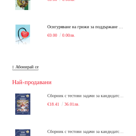
Осигуряване на грижи за поддържане на здравното състояние на уязвимите групи от населени
€0.00
0.00лв.
Абонирай се
Най-продавани
Сборник с тестови задачи за кандидатстудентски изпит по биология върху учебния материал за задължителна и профилирана подготовка, изучаван в средния курс на обучение. Част 1
€18.41
36.01лв.
Сборник с тестови задачи за кандидатстудентски изпит по биология върху учебния материал за задължителна и профилирана подготовка, изучаван в средния курс на обучение. Част 2