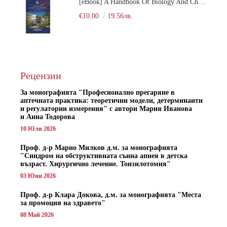
[eBook] A Handbook Of Biology And Chemistry Test Items For The Entrance Tests At Medical University Of Varna (Fourth Revised Edition)
€10.00
19.56лв.
Рецензии
За монографията "
Професионално прегаряне в
аптечната практика: теоретични модели, детерминанти
и регулаторни измерения" с автори
Мария Иванова
и Анна Тодорова
10 Юли 2026
Проф. д-р Марио Милков д.м. за монографията
"Синдром на обструктивната сънна апнея в детска
възраст. Хирургично лечение. Тонзилотомия"
03 Юни 2026
Проф. д-р Клара Докова, д.м. за монографията "Места
за промоция на здравето"
08 Май 2026