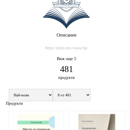
Описание
https://press.mu-varna.bg/
Виж още
481
продукти
Продукти