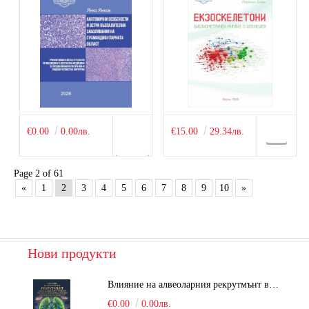
€0.00
0.00лв.
€15.00
29.34лв.
Page 2 of 61
«
1
2
3
4
5
6
7
8
9
10
»
Нови продукти
Влияние на алвеоларния рекрутмънт върху белодробната функция при робот-асистирана хирургия в положение Тренделенбург
€0.00
0.00лв.