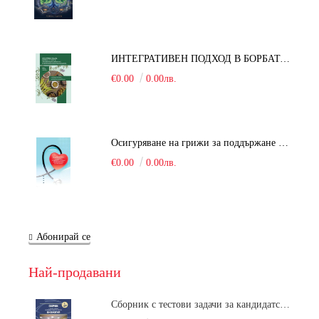
ИНТЕГРАТИВЕН ПОДХОД В БОРБАТА С COVID-19: От патогенезата на Sars-Cov-2 до фитомедицината и етноботаниката. Антивирусна активност и терапевтичен потенциал на българските лечебни растения
€0.00
0.00лв.
Осигуряване на грижи за поддържане на здравното състояние на уязвимите групи от населени
€0.00
0.00лв.
Абонирай се
Най-продавани
Сборник с тестови задачи за кандидатстудентски изпит по биология върху учебния материал за задължителна и профилирана подготовка, изучаван в средния курс на обучение. Част 1