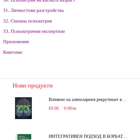
31. Личностови разстройства
32. Спешна психиатрия
33. Психиатрични експертизи
Приложения
Книгопис
Нови продукти
Влияние на алвеоларния рекрутмънт върху белодробната функция при робот-асистирана хирургия в положение Тренделенбург
€0.00
0.00лв.
ИНТЕГРАТИВЕН ПОДХОД В БОРБАТА С COVID-19: От патогенезата на Sars-Cov-2 до фитомедицината и етноботаниката. Антивирусна активност и терапевтичен потенциал на българските лечебни растения