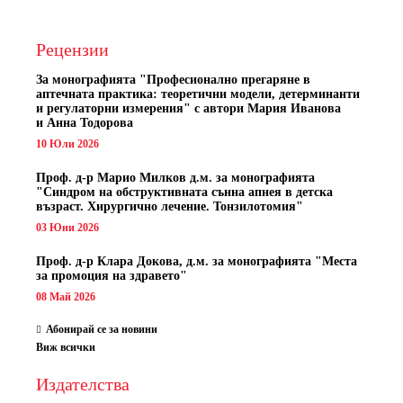
Рецензии
За монографията "
Професионално прегаряне в
аптечната практика: теоретични модели, детерминанти
и регулаторни измерения" с автори
Мария Иванова
и Анна Тодорова
10 Юли 2026
Проф. д-р Марио Милков д.м. за монографията
"Синдром на обструктивната сънна апнея в детска
възраст. Хирургично лечение. Тонзилотомия"
03 Юни 2026
Проф. д-р Клара Докова, д.м. за монографията "Места
за промоция на здравето"
08 Май 2026
Абонирай се за новини
Виж всички
Издателства