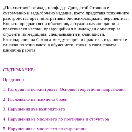
„Психиатрия“ от акад. проф. д-р Дроздстой Стоянов е
съвременно и задълбочено издание, което представя психичните
разстройства през интегративна биопсихосоциална перспектива.
Книгата предлага ясни обяснения, актуални научни данни и
практически насоки, превръщайки я в надежден ориентир за
студенти по медицина, специализанти и клиницисти.
Благодарение на баланса между теория и практика, изданието е
еднакво полезно както в обучението, така и в ежедневната
клинична работа.
СЪДЪРЖАНИЕ:
Предговор
1. История на психиатрията. Основни теоретични направления
2. Изследване на психично болен
3. Нарушения във възприятието
4. Нарушения на мисленето по протичане и структура
5. Нарушения на мисленето по съдържание