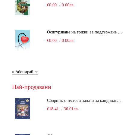
€0.00
0.00лв.
Осигуряване на грижи за поддържане на здравното състояние на уязвимите групи от населени
€0.00
0.00лв.
Абонирай се
Най-продавани
Сборник с тестови задачи за кандидатстудентски изпит по биология върху учебния материал за задължителна и профилирана подготовка, изучаван в средния курс на обучение. Част 1
€18.41
36.01лв.