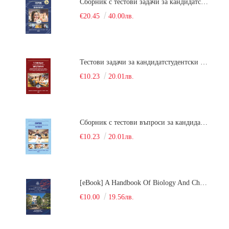
Сборник с тестови задачи за кандидатстудентски изпит по биология върху учебния материал за задължителна и профилирана подготовка, изучаван в средния курс на обучение. Част 2
€20.45
40.00лв.
Тестови задачи за кандидатстудентски изпит по биология. Сборник
€10.23
20.01лв.
Сборник с тестови въпроси за кандидатстудентски изпит по химия. 2022
€10.23
20.01лв.
[eBook] A Handbook Of Biology And Chemistry Test Items For The Entrance Tests At Medical University Of Varna (Fourth Revised Edition)
€10.00
19.56лв.