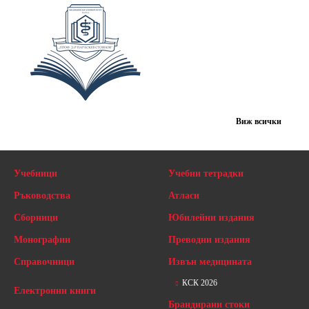
Виж всички
Учебници
Учебни тетрадки
Ръководства
Атласи
Сборници
Юбилейни издания
Монографии
Преводни издания
Справочници
Извън медицината
КСК 2026
Електронни книги
Брандирани стоки