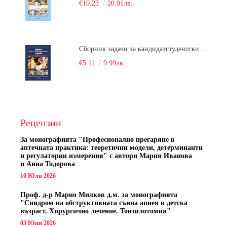
€10.23
20.01лв.
Сборник задачи за кандидатстудентски изпит по химия
€5.11
9.99лв.
Рецензии
За монографията "
Професионално прегаряне в
аптечната практика: теоретични модели, детерминанти
и регулаторни измерения" с автори
Мария Иванова
и Анна Тодорова
10 Юли 2026
Проф. д-р Марио Милков д.м. за монографията
"Синдром на обструктивната сънна апнея в детска
възраст. Хирургично лечение. Тонзилотомия"
03 Юни 2026