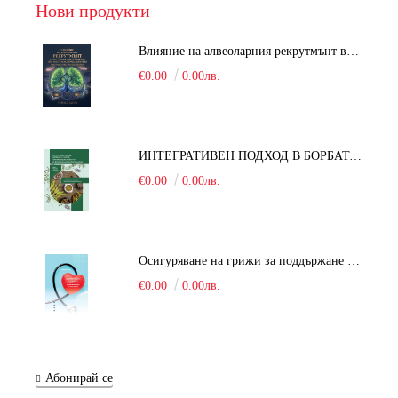
Нови продукти
Влияние на алвеоларния рекрутмънт върху белодробната функция при робот-асистирана хирургия в положение Тренделенбург
€0.00
0.00лв.
ИНТЕГРАТИВЕН ПОДХОД В БОРБАТА С COVID-19: От патогенезата на Sars-Cov-2 до фитомедицината и етноботаниката. Антивирусна активност и терапевтичен потенциал на българските лечебни растения
€0.00
0.00лв.
Осигуряване на грижи за поддържане на здравното състояние на уязвимите групи от населени
€0.00
0.00лв.
Абонирай се