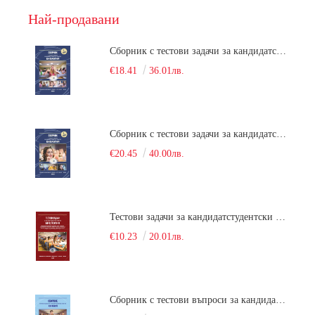
Най-продавани
Сборник с тестови задачи за кандидатстудентски изпит по биология върху учебния материал за задължителна и профилирана подготовка, изучаван в средния курс на обучение. Част 1
€18.41
36.01лв.
Сборник с тестови задачи за кандидатстудентски изпит по биология върху учебния материал за задължителна и профилирана подготовка, изучаван в средния курс на обучение. Част 2
€20.45
40.00лв.
Тестови задачи за кандидатстудентски изпит по биология. Сборник
€10.23
20.01лв.
Сборник с тестови въпроси за кандидатстудентски изпит по химия. 2022