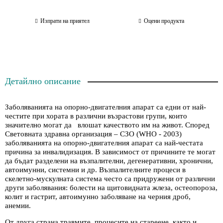
Изпрати на приятел
Оцени продукта
Детайлно описание
Заболяванията на опорно-двигателния апарат са едни от най-
честите при хората в различни възрастови групи, които
значително могат да влошат качеството им на живот. Според
Световната здравна организация – СЗО (WHO - 2003)
заболяванията на опорно-двигателния апарат са най-честата
причина за инвалидизация. В зависимост от причините те могат
да бъдат разделени на възпалителни, дегенеративни, хронични,
автоимунни, системни и др. Възпалителните процеси в
скелетно-мускулната система често са придружени от различни
други заболявания: болести на щитовидната жлеза, остеопороза,
колит и гастрит, автоимунно заболяване на черния дроб,
анемии.
От друга страна травмите, процесите на стареене, както и