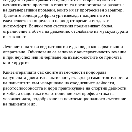
патологичните промени в ставите са предпоставка за развитие
на дегенеративни промени, които имат прогресивен характер.
Травмите водещи до фрактури извеждат пациентите от
ежедневието за определен период от време и създават
дискомфорт. Всички тези състояния предизвикват болка,
ограничение в обема на движение, отслабване на мускулатурата
и скованост.
Лечението на този вид патологии е два вида: консервативно и
оперативно. Обикновено се започва с консервативното лечение
и при неуспех или изчерпване на възможностите се прибягва
към хирургия.
Кинезитерапията със своите възможности подобрява
нарушената двигателна активност, възвръща самостоятелността
на пациентите към извършване на ежедневните дейности,
работоспособността и дори практикуване на спортни дейности
и хоби, а също така има отношение към профилактика на
усложненията, подобряване на психоемоционалното състояние
на пациента и др.