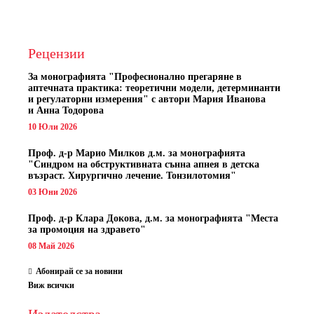
Рецензии
За монографията "
Професионално прегаряне в
аптечната практика: теоретични модели, детерминанти
и регулаторни измерения" с автори
Мария Иванова
и Анна Тодорова
10 Юли 2026
Проф. д-р Марио Милков д.м. за монографията
"Синдром на обструктивната сънна апнея в детска
възраст. Хирургично лечение. Тонзилотомия"
03 Юни 2026
Проф. д-р Клара Докова, д.м. за монографията "Места
за промоция на здравето"
08 Май 2026
Абонирай се за новини
Виж всички