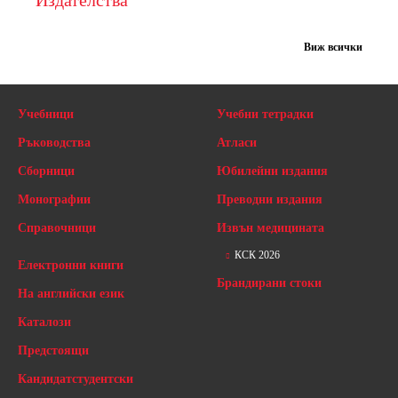
Издателства
Виж всички
Учебници
Учебни тетрадки
Ръководства
Атласи
Сборници
Юбилейни издания
Монографии
Преводни издания
Справочници
Извън медицината
КСК 2026
Електронни книги
Брандирани стоки
На английски език
Каталози
Предстоящи
Кандидатстудентски