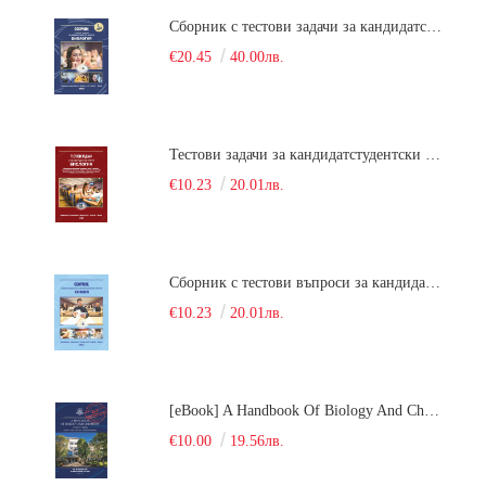
Сборник с тестови задачи за кандидатстудентски изпит по биология върху учебния материал за задължителна и профилирана подготовка, изучаван в средния курс на обучение. Част 2
€20.45
40.00лв.
Тестови задачи за кандидатстудентски изпит по биология. Сборник
€10.23
20.01лв.
Сборник с тестови въпроси за кандидатстудентски изпит по химия. 2022
€10.23
20.01лв.
[eBook] A Handbook Of Biology And Chemistry Test Items For The Entrance Tests At Medical University Of Varna (Fourth Revised Edition)
€10.00
19.56лв.