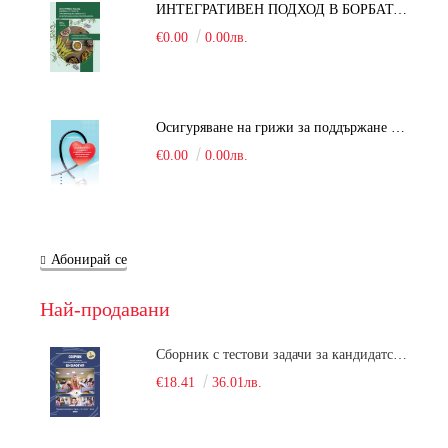
ИНТЕГРАТИВЕН ПОДХОД В БОРБАТА С COVID-19: От патогенезата на Sars-Cov-2 до фитомедицината и етноботаниката. Антивирусна активност и терапевтичен потенциал на българските лечебни растения
€0.00
0.00лв.
Осигуряване на грижи за поддържане на здравното състояние на уязвимите групи от населени
€0.00
0.00лв.
Абонирай се
Най-продавани
Сборник с тестови задачи за кандидатстудентски изпит по биология върху учебния материал за задължителна и профилирана подготовка, изучаван в средния курс на обучение. Част 1
€18.41
36.01лв.