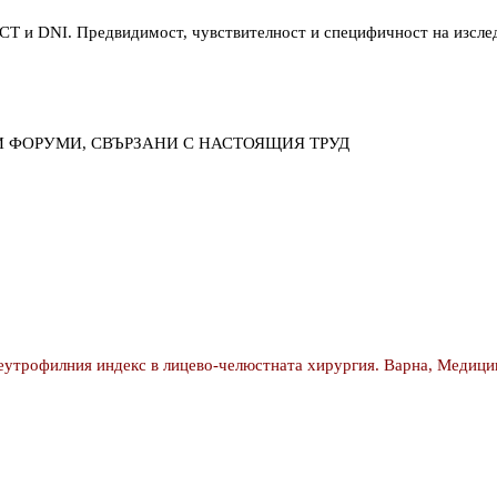
 PCT и DNI. Предвидимост, чувствителност и специфичност на изсле
И ФОРУМИ, СВЪРЗАНИ С НАСТОЯЩИЯ ТРУД
еутрофилния индекс в лицево-челюстната хирургия. Варна, Медицин