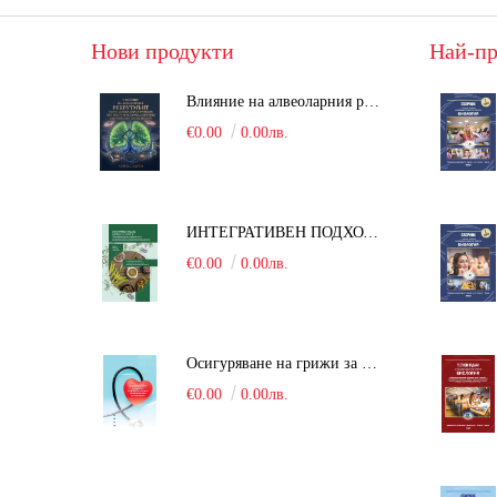
Нови продукти
Най-пр
Влияние на алвеоларния рекрутмънт върху белодробната функция при робот-асистирана хирургия в положение Тренделенбург
€0.00
0.00лв.
ИНТЕГРАТИВЕН ПОДХОД В БОРБАТА С COVID-19: От патогенезата на Sars-Cov-2 до фитомедицината и етноботаниката. Антивирусна активност и терапевтичен потенциал на българските лечебни растения
€0.00
0.00лв.
Осигуряване на грижи за поддържане на здравното състояние на уязвимите групи от населени
€0.00
0.00лв.