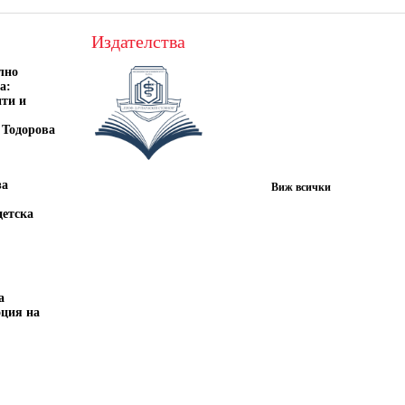
Издателства
лно
а:
нти и
 Тодорова
за
Виж всички
детска
а
оция на