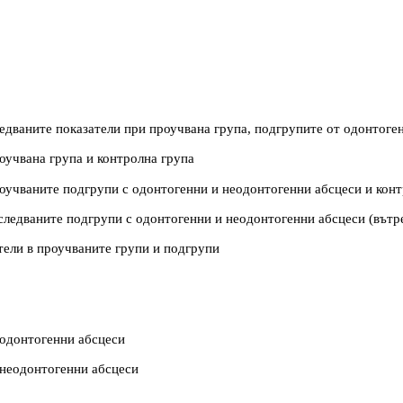
ледваните показатели при проучвана група, подгрупите от одонтоге
роучвана група и контролна група
роучваните подгрупи с одонтогенни и неодонтогенни абсцеси и кон
зследваните подгрупи с одонтогенни и неодонтогенни абсцеси (вътр
атели в проучваните групи и подгрупи
 одонтогенни абсцеси
 неодонтогенни абсцеси