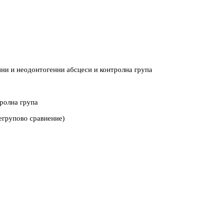
нни и неодонтогенни абсцеси и контролна група
тролна група
егрупово сравнение)