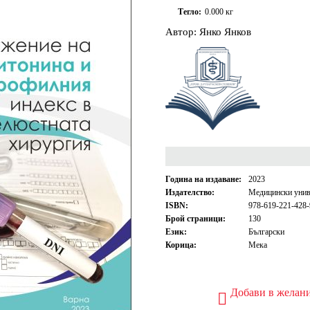
Тегло:
0.000
кг
Автор: Янко Янков
Година на издаване:
2023
Издателство:
Медицински унив
ISBN:
978-619-221-428-
Брой страници:
130
Език:
Български
Корица:
Мека
Добави в желан