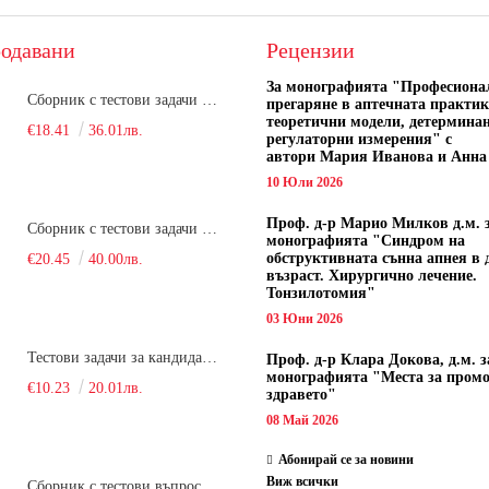
одавани
Рецензии
За монографията "
Професиона
Сборник с тестови задачи за кандидатстудентски изпит по биология върху учебния материал за задължителна и профилирана подготовка, изучаван в средния курс на обучение. Част 1
прегаряне в аптечната практик
теоретични модели, детермина
€18.41
36.01лв.
регулаторни измерения" с
автори
Мария Иванова и Анна
10 Юли 2026
Проф. д-р Марио Милков д.м. 
Сборник с тестови задачи за кандидатстудентски изпит по биология върху учебния материал за задължителна и профилирана подготовка, изучаван в средния курс на обучение. Част 2
монографията "Синдром на
обструктивната сънна апнея в 
€20.45
40.00лв.
възраст. Хирургично лечение.
Тонзилотомия"
03 Юни 2026
Тестови задачи за кандидатстудентски изпит по биология. Сборник
Проф. д-р Клара Докова, д.м. з
монографията "Места за пром
€10.23
20.01лв.
здравето"
08 Май 2026
Абонирай се за новини
Виж всички
Сборник с тестови въпроси за кандидатстудентски изпит по химия. 2022