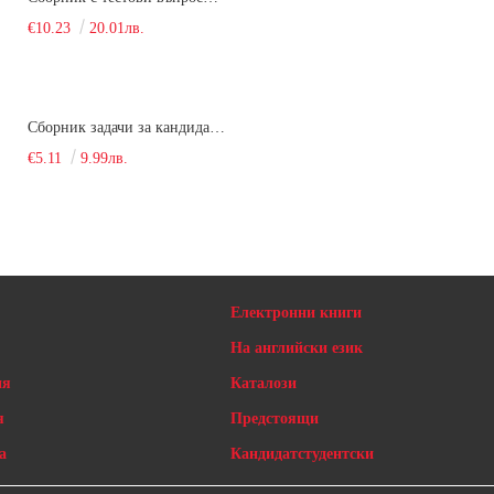
€10.23
20.01лв.
Сборник задачи за кандидатстудентски изпит по химия
€5.11
9.99лв.
Електронни книги
На английски език
ия
Каталози
я
Предстоящи
а
Кандидатстудентски