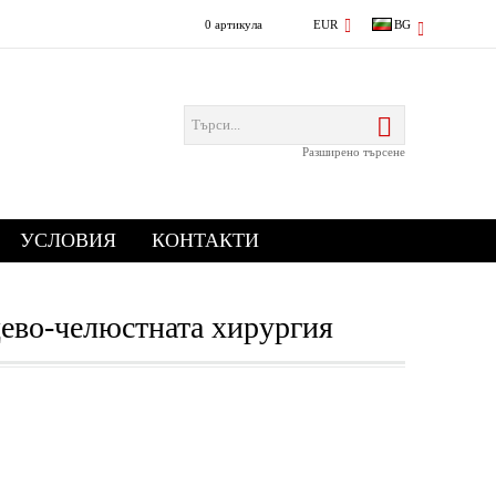
0 артикула
EUR
BG
Разширено търсене
УСЛОВИЯ
КОНТАКТИ
ево-челюстната хирургия