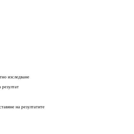
атно изследване
а резултат
ставяне на резултатите