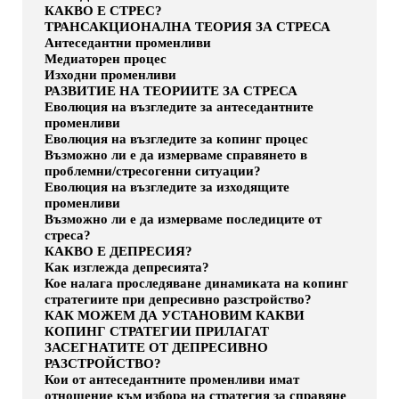
КАКВО Е СТРЕС?
ТРАНСАКЦИОНАЛНА ТЕОРИЯ ЗА СТРЕСА
Антеседантни променливи
Медиаторен процес
Изходни променливи
РАЗВИТИЕ НА ТЕОРИИТЕ ЗА СТРЕСА
Еволюция на възгледите за антеседантните
променливи
Еволюция на възгледите за копинг процес
Възможно ли е да измерваме справянето в
проблемни/стресогенни ситуации?
Еволюция на възгледите за изходящите
променливи
Възможно ли е да измерваме последиците от
стреса?
КАКВО Е ДЕПРЕСИЯ?
Как изглежда депресията?
Кое налага проследяване динамиката на копинг
стратегиите при депресивно разстройство?
КАК МОЖЕМ ДА УСТАНОВИМ КАКВИ
КОПИНГ СТРАТЕГИИ ПРИЛАГАТ
ЗАСЕГНАТИТЕ ОТ ДЕПРЕСИВНО
РАЗСТРОЙСТВО?
Кои от антеседантните променливи имат
отношение към избора на стратегия за справяне