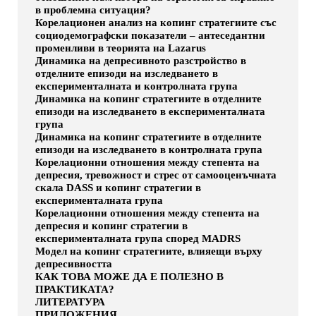
в проблемна ситуация?
Корелационен анализ на копинг стратегиите със
социодемографски показатели – антеседантни
променливи в теорията на Lazarus
Динамика на депресивното разстройство в
отделните епизоди на изследването в
експерименталната и контролната група
Динамика на копинг стратегиите в отделните
епизоди на изследването в експерименталната
група
Динамика на копинг стратегиите в отделните
епизоди на изследването в контролната група
Корелационни отношения между степента на
депресия, тревожност и стрес от самооценъчната
скала DASS и копинг стратегии в
експерименталната група
Корелационни отношения между степента на
депресия и копинг стратегии в
експерименталната група според MADRS
Модел на копинг стратегиите, влияещи върху
депресивността
КАК ТОВА МОЖЕ ДА Е ПОЛЕЗНО В
ПРАКТИКАТА?
ЛИТЕРАТУРА
ПРИЛОЖЕНИЯ