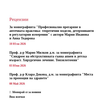
Рецензии
За монографията "
Професионално прегаряне в
аптечната практика: теоретични модели, детерминанти
и регулаторни измерения" с автори
Мария Иванова
и Анна Тодорова
10 Юли 2026
Проф. д-р Марио Милков д.м. за монографията
"Синдром на обструктивната сънна апнея в детска
възраст. Хирургично лечение. Тонзилотомия"
03 Юни 2026
Проф. д-р Клара Докова, д.м. за монографията "Места
за промоция на здравето"
08 Май 2026
Абонирай се за новини
Виж всички