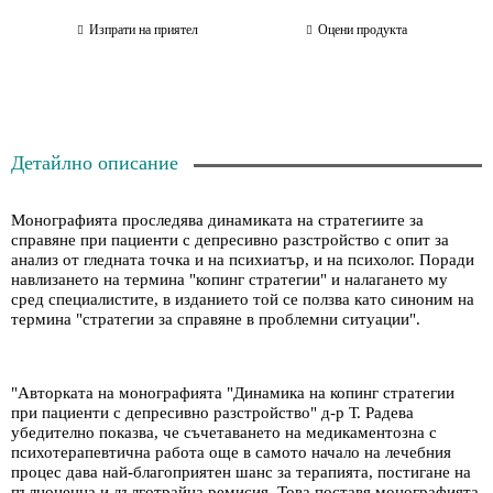
Изпрати на приятел
Оцени продукта
Детайлно описание
Монографията проследява динамиката на стратегиите за
справяне при пациенти с депресивно разстройство с опит за
анализ от гледната точка и на психиатър, и на психолог. Поради
навлизането на термина "копинг стратегии" и налагането му
сред специалистите, в изданието той се ползва като синоним на
термина "стратегии за справяне в проблемни ситуации".
"Авторката на монографията "Динамика на копинг стратегии
при пациенти с депресивно разстройство" д-р Т. Радева
убедително показва, че съчетаването на медикаментозна с
психотерапевтична работа още в самото начало на лечебния
процес дава най-благоприятен шанс за терапията, постигане на
пълноценна и дълготрайна ремисия. Това поставя монографията