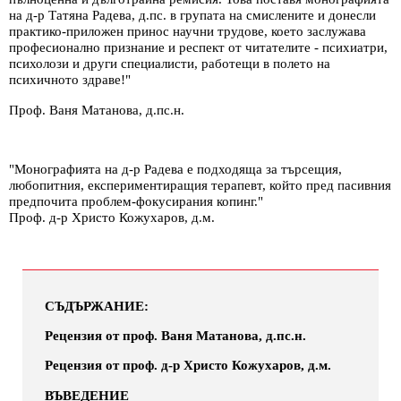
на д-р Татяна Радева, д.пс. в групата на смислените и донесли
практико-приложен принос научни трудове, което заслужава
професионално признание и респект от читателите - психиатри,
психолози и други специалисти, работещи в полето на
психичното здраве!"
Проф. Ваня Матанова, д.пс.н.
"Монографията на д-р Радева е подходяща за търсещия,
любопитния, експериментиращия терапевт, който пред пасивния
предпочита проблем-фокусирания копинг."
Проф. д-р Христо Кожухаров, д.м.
СЪДЪРЖАНИЕ:
Рецензия от проф. Ваня Матанова, д.пс.н.
Рецензия от проф. д-р Христо Кожухаров, д.м.
ВЪВЕДЕНИЕ