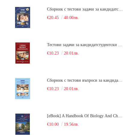
Сборник с тестови задачи за кандидатстудентски изпит по биология върху учебния материал за задължителна и профилирана подготовка, изучаван в средния курс на обучение. Част 2
€20.45
40.00лв.
Тестови задачи за кандидатстудентски изпит по биология. Сборник
€10.23
20.01лв.
Сборник с тестови въпроси за кандидатстудентски изпит по химия. 2022
€10.23
20.01лв.
[eBook] A Handbook Of Biology And Chemistry Test Items For The Entrance Tests At Medical University Of Varna (Fourth Revised Edition)
€10.00
19.56лв.