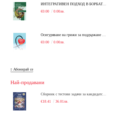
ИНТЕГРАТИВЕН ПОДХОД В БОРБАТА С COVID-19: От патогенезата на Sars-Cov-2 до фитомедицината и етноботаниката. Антивирусна активност и терапевтичен потенциал на българските лечебни растения
€0.00
0.00лв.
Осигуряване на грижи за поддържане на здравното състояние на уязвимите групи от населени
€0.00
0.00лв.
Абонирай се
Най-продавани
Сборник с тестови задачи за кандидатстудентски изпит по биология върху учебния материал за задължителна и профилирана подготовка, изучаван в средния курс на обучение. Част 1
€18.41
36.01лв.