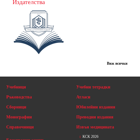
Издателства
Виж всички
Учебници
Учебни тетрадки
Ръководства
Атласи
Сборници
Юбилейни издания
Монографии
Преводни издания
Справочници
Извън медицината
КСК 2026