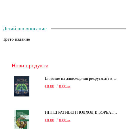
Детайлно описание
Трето издание
Нови продукти
Влияние на алвеоларния рекрутмънт върху белодробната функция при робот-асистирана хирургия в положение Тренделенбург
€0.00
0.00лв.
ИНТЕГРАТИВЕН ПОДХОД В БОРБАТА С COVID-19: От патогенезата на Sars-Cov-2 до фитомедицината и етноботаниката. Антивирусна активност и терапевтичен потенциал на българските лечебни растения
€0.00
0.00лв.