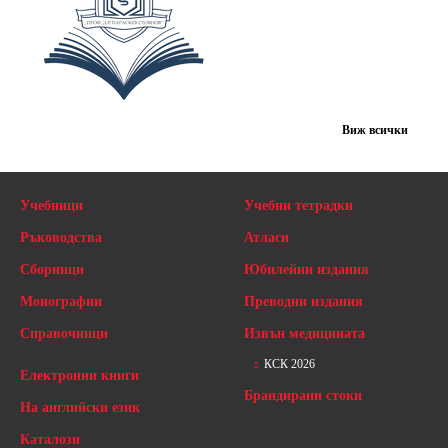
Виж всички
Учебници
Учебни тетрадки
Ръководства
Атласи
Сборници
Юбилейни издания
Монографии
Преводни издания
Справочници
Извън медицината
КСК 2026
Електронни книги
Брандирани стоки
На английски език
Каталози