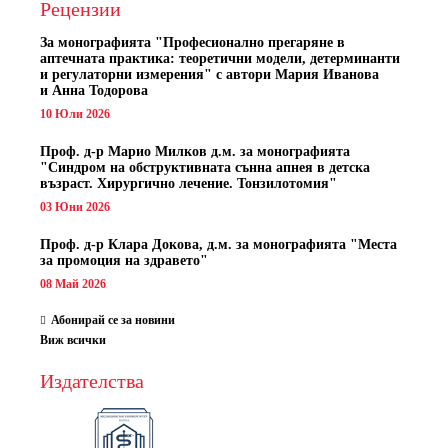
Рецензии
За монографията "
Професионално прегаряне в
аптечната практика: теоретични модели, детерминанти
и регулаторни измерения" с автори
Мария Иванова
и Анна Тодорова
10 Юли 2026
Проф. д-р Марио Милков д.м. за монографията
"Синдром на обструктивната сънна апнея в детска
възраст. Хирургично лечение. Тонзилотомия"
03 Юни 2026
Проф. д-р Клара Докова, д.м. за монографията "Места
за промоция на здравето"
08 Май 2026
Абонирай се за новини
Виж всички
Издателства