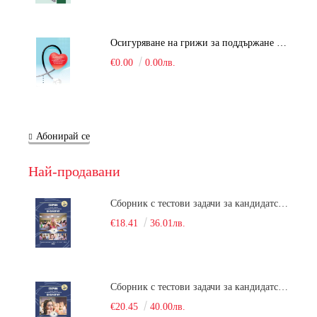
Осигуряване на грижи за поддържане на здравното състояние на уязвимите групи от населени
€0.00
0.00лв.
Абонирай се
Най-продавани
Сборник с тестови задачи за кандидатстудентски изпит по биология върху учебния материал за задължителна и профилирана подготовка, изучаван в средния курс на обучение. Част 1
€18.41
36.01лв.
Сборник с тестови задачи за кандидатстудентски изпит по биология върху учебния материал за задължителна и профилирана подготовка, изучаван в средния курс на обучение. Част 2
€20.45
40.00лв.