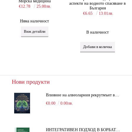
Морска медицина
аспекти на водното спасяване в
€12.78
25.00лв.
България
€6.65
13.01лв.
Няма наличност
Виж детайли
В наличност
Нови продукти
Влияние на алвеоларния рекрутмънт върху белодробната функция при робот-асистирана хирургия в положение Тренделенбург
€0.00
0.00лв.
ИНТЕГРАТИВЕН ПОДХОД В БОРБАТА С COVID-19: От патогенезата на Sars-Cov-2 до фитомедицината и етноботаниката. Антивирусна активност и терапевтичен потенциал на българските лечебни растения