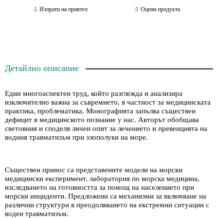
Изпрати на приятел
Оцени продукта
Детайлно описание
Един многоаспектен труд, който разглежда и анализира
изключително важна за съвремието, в частност за медицинската
практика, проблематика. Монографията запълва съществен
дефицит в медицинското познание у нас. Авторът обобщава
световния и споделя личен опит за лечението и превенцията на
водния травматизъм при злополуки на море.
Съществен принос са представените модели на морски
медицински експеримент, лаборатория по морска медицина,
изследването на готовността за помощ на населението при
морски инциденти. Предложени са механизми за включване на
различни структури в преодоляването на екстремни ситуации с
воден травматизъм.