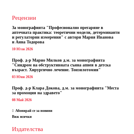
Рецензии
За монографията "
Професионално прегаряне в
аптечната практика: теоретични модели, детерминанти
и регулаторни измерения" с автори
Мария Иванова
и Анна Тодорова
10 Юли 2026
Проф. д-р Марио Милков д.м. за монографията
"Синдром на обструктивната сънна апнея в детска
възраст. Хирургично лечение. Тонзилотомия"
03 Юни 2026
Проф. д-р Клара Докова, д.м. за монографията "Места
за промоция на здравето"
08 Май 2026
Абонирай се за новини
Виж всички
Издателства