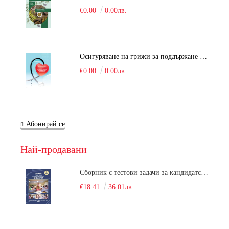
€0.00
0.00лв.
Осигуряване на грижи за поддържане на здравното състояние на уязвимите групи от населени
€0.00
0.00лв.
Абонирай се
Най-продавани
Сборник с тестови задачи за кандидатстудентски изпит по биология върху учебния материал за задължителна и профилирана подготовка, изучаван в средния курс на обучение. Част 1
€18.41
36.01лв.