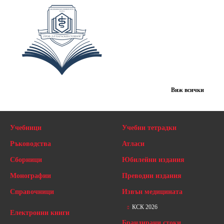
Виж всички
Учебници
Учебни тетрадки
Ръководства
Атласи
Сборници
Юбилейни издания
Монографии
Преводни издания
Справочници
Извън медицината
КСК 2026
Електронни книги
Брандирани стоки