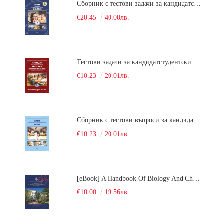
Сборник с тестови задачи за кандидатстудентски изпит по биология върху учебния материал за задължителна и профилирана подготовка, изучаван в средния курс на обучение. Част 2
€20.45
40.00лв.
Тестови задачи за кандидатстудентски изпит по биология. Сборник
€10.23
20.01лв.
Сборник с тестови въпроси за кандидатстудентски изпит по химия. 2022
€10.23
20.01лв.
[eBook] A Handbook Of Biology And Chemistry Test Items For The Entrance Tests At Medical University Of Varna (Fourth Revised Edition)
€10.00
19.56лв.