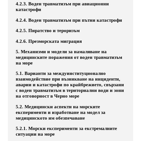
4.2.3. Воден травматизъм при авиационни
катастрофи
4.2.4. Воден травматизъм при пътни катастрофи
4.2.5. Пиратство и тероризъм
4.2.6. Презморската миграция
5. Механизми и модели за намаляване на
медицинските поражения от воден травматизъм
на море
5.1. Варианти за междуинституционално
взаимодействие при възникване на инциденти,
аварии и катастрофи по крайбрежието, свързани
с воден травматизъм в териториални води и зони
на отговорност в Черно море
5.2. Медицински аспекти на морските
експерименти и изработване на модел за
медицинското им обезпечаване
5.2.1. Морски експерименти за екстремалните
ситуации на море