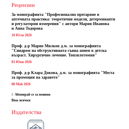
Рецензии
За монографията "
Професионално прегаряне в
аптечната практика: теоретични модели, детерминанти
и регулаторни измерения" с автори
Мария Иванова
и Анна Тодорова
10 Юли 2026
Проф. д-р Марио Милков д.м. за монографията
"Синдром на обструктивната сънна апнея в детска
възраст. Хирургично лечение. Тонзилотомия"
03 Юни 2026
Проф. д-р Клара Докова, д.м. за монографията "Места
за промоция на здравето"
08 Май 2026
Абонирай се за новини
Виж всички
Издателства