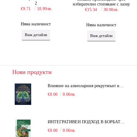
2
избирателно стопяване с лазер
€9.71
18.99лв.
€15.34
30.00лв.
Няма наличност
Няма наличност
Виж детайли
Виж детайли
Нови продукти
Влияние на алвеоларния рекрутмънт върху белодробната функция при робот-асистирана хирургия в положение Тренделенбург
€0.00
0.00лв.
ИНТЕГРАТИВЕН ПОДХОД В БОРБАТА С COVID-19: От патогенезата на Sars-Cov-2 до фитомедицината и етноботаниката. Антивирусна активност и терапевтичен потенциал на българските лечебни растения
€0.00
0.00лв.