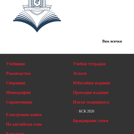
Виж всички
Учебници
Учебни тетрадки
Ръководства
Атласи
Сборници
Юбилейни издания
Монографии
Преводни издания
Справочници
Извън медицината
КСК 2026
Електронни книги
Брандирани стоки
На английски език
Каталози