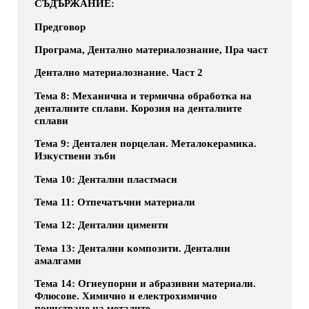
СЪДЪРЖАНИЕ:
Предговор
Програма, Дентално материалознание, IIра част
Дентално материалознание. Част 2
Тема 8: Механична и термична обработка на
денталните сплави. Корозия на денталните
сплави
Тема 9: Дентален порцелан. Металокерамика.
Изкуствени зъби
Тема 10: Дентални пластмаси
Тема 11: Отпечатъчни материали
Тема 12: Дентални цименти
Тема 13: Дентални композити. Дентални
амалгами
Тема 14: Огнеупорни и абразивни материали.
Флюсове. Химично и електрохимично
почистване на металите