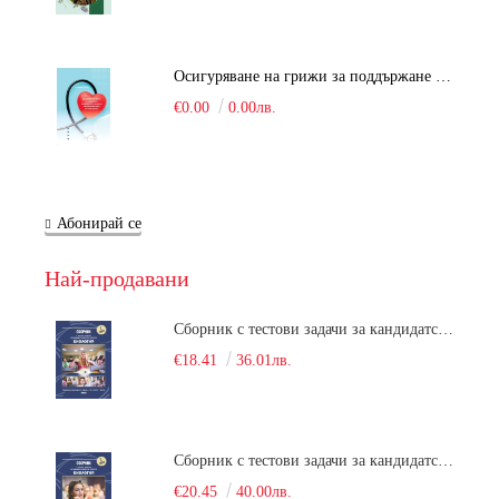
Осигуряване на грижи за поддържане на здравното състояние на уязвимите групи от населени
€0.00
0.00лв.
Абонирай се
Най-продавани
Сборник с тестови задачи за кандидатстудентски изпит по биология върху учебния материал за задължителна и профилирана подготовка, изучаван в средния курс на обучение. Част 1
€18.41
36.01лв.
Сборник с тестови задачи за кандидатстудентски изпит по биология върху учебния материал за задължителна и профилирана подготовка, изучаван в средния курс на обучение. Част 2
€20.45
40.00лв.