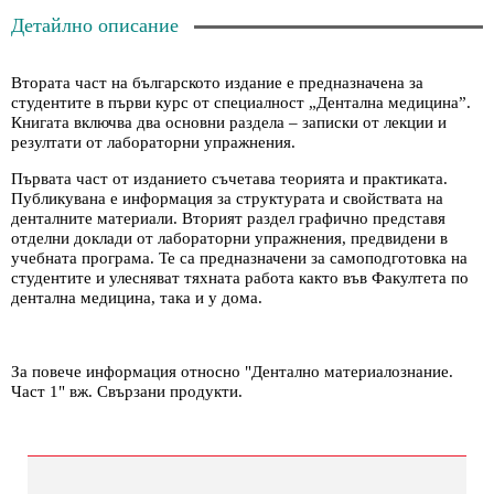
Детайлно описание
Втората част на българското издание е предназначена за
студентите в първи курс от специалност „Дентална медицина”.
Книгата включва два основни раздела – записки от лекции и
резултати от лабораторни упражнения.
Първата част от изданието съчетава теорията и практиката.
Публикувана е информация за структурата и свойствата на
денталните материали. Вторият раздел графично представя
отделни доклади от лабораторни упражнения, предвидени в
учебната програма. Те са предназначени за самоподготовка на
студентите и улесняват тяхната работа както във Факултета по
дентална медицина, така и у дома.
За повече информация относно "Дентално материалознание.
Част 1" вж.
Свързани продукти
.