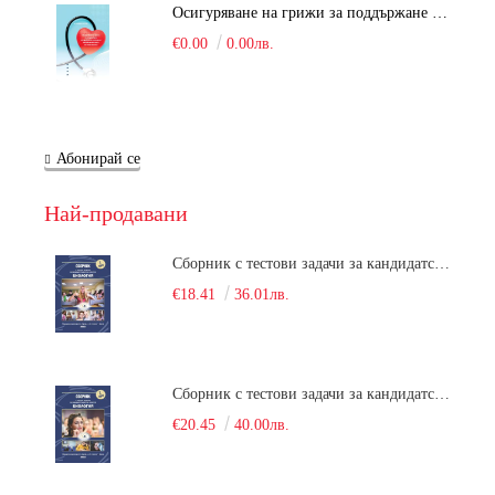
Осигуряване на грижи за поддържане на здравното състояние на уязвимите групи от населени
€0.00
0.00лв.
Абонирай се
Най-продавани
Сборник с тестови задачи за кандидатстудентски изпит по биология върху учебния материал за задължителна и профилирана подготовка, изучаван в средния курс на обучение. Част 1
€18.41
36.01лв.
Сборник с тестови задачи за кандидатстудентски изпит по биология върху учебния материал за задължителна и профилирана подготовка, изучаван в средния курс на обучение. Част 2
€20.45
40.00лв.