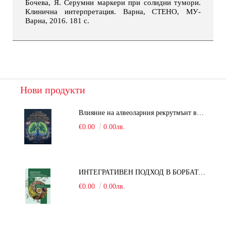
Бочева, Я. Серумни маркери при солидни тумори.
Клинична интерпретация. Варна, СТЕНО, МУ-
Варна, 2016. 181 с.
Нови продукти
Влияние на алвеоларния рекрутмънт върху белодробната функция при робот-асистирана хирургия в положение Тренделенбург
€0.00
0.00лв.
ИНТЕГРАТИВЕН ПОДХОД В БОРБАТА С COVID-19: От патогенезата на Sars-Cov-2 до фитомедицината и етноботаниката. Антивирусна активност и терапевтичен потенциал на българските лечебни растения
€0.00
0.00лв.