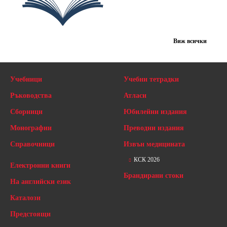
Виж всички
Учебници
Учебни тетрадки
Ръководства
Атласи
Сборници
Юбилейни издания
Монографии
Преводни издания
Справочници
Извън медицината
КСК 2026
Електронни книги
Брандирани стоки
На английски език
Каталози
Предстоящи