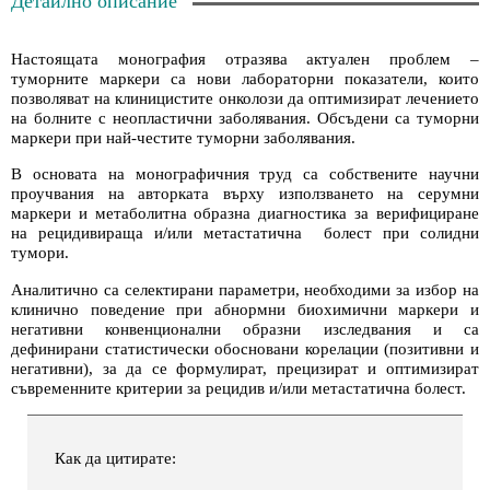
Детайлно описание
Настоящата монография отразява актуален проблем –
туморните маркери са нови лабораторни показатели, които
позволяват на клиницистите онколози да оптимизират лечението
на болните с неопластични заболявания. Обсъдени са туморни
маркери при най-честите туморни заболявания.
В основата на монографичния труд са собствените научни
проучвания на авторката върху използването на серумни
маркери и метаболитна образна диагностика за верифициране
на рецидивираща и/или метастатична болест при солидни
тумори.
Аналитично са селектирани параметри, необходими за избор на
клинично поведение при абнормни биохимични маркери и
негативни конвенционални образни изследвания и са
дефинирани статистически обосновани корелации (позитивни и
негативни), за да се формулират, прецизират и оптимизират
съвременните критерии за рецидив и/или метастатична болест.
Как да цитирате: