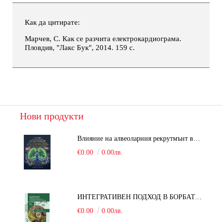
Как да цитирате:
Марчев, С. Как се разчита електрокардиограма.
Пловдив, "Лакс Бук", 2014. 159 с.
Нови продукти
Влияние на алвеоларния рекрутмънт върху белодробната функция при робот-асистирана хирургия в положение Тренделенбург
€0.00
0.00лв.
ИНТЕГРАТИВЕН ПОДХОД В БОРБАТА С COVID-19: От патогенезата на Sars-Cov-2 до фитомедицината и етноботаниката. Антивирусна активност и терапевтичен потенциал на българските лечебни растения
€0.00
0.00лв.