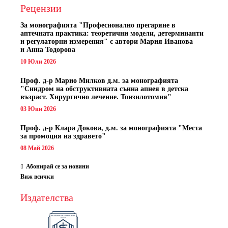
Рецензии
За монографията "
Професионално прегаряне в
аптечната практика: теоретични модели, детерминанти
и регулаторни измерения" с автори
Мария Иванова
и Анна Тодорова
10 Юли 2026
Проф. д-р Марио Милков д.м. за монографията
"Синдром на обструктивната сънна апнея в детска
възраст. Хирургично лечение. Тонзилотомия"
03 Юни 2026
Проф. д-р Клара Докова, д.м. за монографията "Места
за промоция на здравето"
08 Май 2026
Абонирай се за новини
Виж всички
Издателства