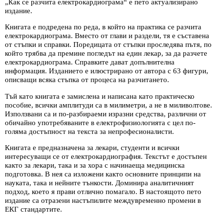
„Как се разчита електрокардиограма“ е пето актуализирано
издание.
Книгата е подредена по реда, в който на практика се разчита
електрокардиограма. Вместо от глави и раздели, тя е съставена
от стъпки и справки. Поредицата от стъпки проследява пътя, по
който трябва да премине погледът на един лекар, за да разчете
електрокардиограма. Справките дават допълнителна
информация. Изданието е илюстрирано от автора с 63 фигури,
описващи всяка стъпка от процеса на разчитането.
Тъй като книгата е замислена и написана като практическо
пособие, всички амплитуди са в милиметри, а не в миливолтове.
Използвани са и по-разбираеми изразни средства, различни от
обичайно употребяваните в електрофизиологията с цел по-
голяма достъпност на текста за непрофесионалисти.
Книгата е предназначена за лекари, студенти и всички
интересуващи се от електрокардиография. Текстът е достъпен
както за лекари, така и за хора с начинаеща медицинска
подготовка. В нея са изложени както основните принципи на
науката, така и нейните тънкости. Доминира аналитичният
подход, което я прави отлично помагало. В настоящото пето
издание са отразени настъпилите междувременно промени в
ЕКГ стандартите.