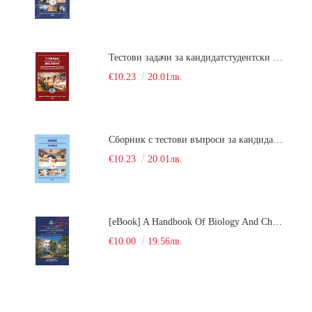
Тестови задачи за кандидатстудентски изпит по биология. Сборник
€10.23
20.01лв.
Сборник с тестови въпроси за кандидатстудентски изпит по химия. 2022
€10.23
20.01лв.
[eBook] A Handbook Of Biology And Chemistry Test Items For The Entrance Tests At Medical University Of Varna (Fourth Revised Edition)
€10.00
19.56лв.