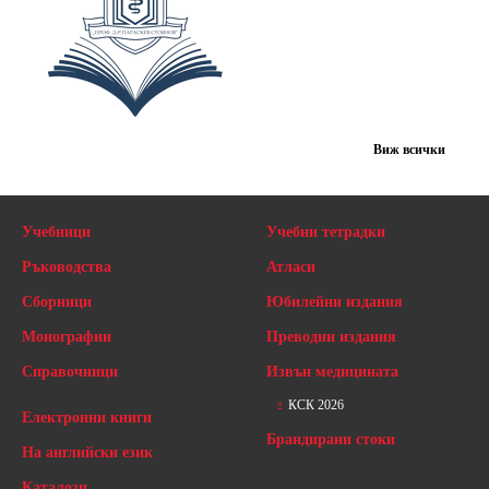
Виж всички
Учебници
Учебни тетрадки
Ръководства
Атласи
Сборници
Юбилейни издания
Монографии
Преводни издания
Справочници
Извън медицината
КСК 2026
Електронни книги
Брандирани стоки
На английски език
Каталози