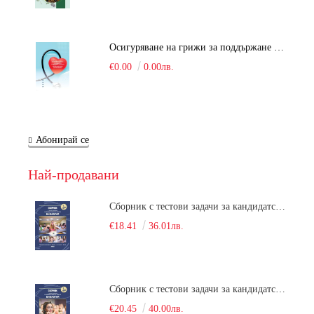
Осигуряване на грижи за поддържане на здравното състояние на уязвимите групи от населени
€0.00
0.00лв.
Абонирай се
Най-продавани
Сборник с тестови задачи за кандидатстудентски изпит по биология върху учебния материал за задължителна и профилирана подготовка, изучаван в средния курс на обучение. Част 1
€18.41
36.01лв.
Сборник с тестови задачи за кандидатстудентски изпит по биология върху учебния материал за задължителна и профилирана подготовка, изучаван в средния курс на обучение. Част 2
€20.45
40.00лв.