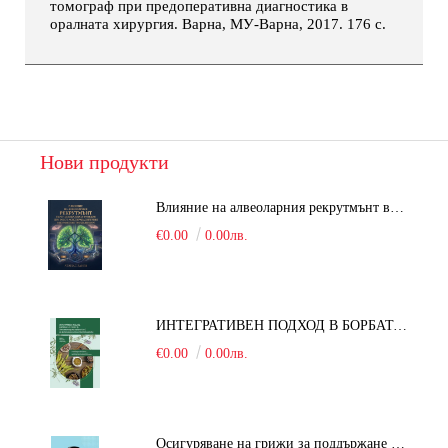
томограф при предоперативна диагностика в
оралната хирургия. Варна, МУ-Варна, 2017. 176 с.
Нови продукти
Влияние на алвеоларния рекрутмънт върху белодробната функция при робот-асистирана хирургия в положение Тренделенбург
€0.00
0.00лв.
ИНТЕГРАТИВЕН ПОДХОД В БОРБАТА С COVID-19: От патогенезата на Sars-Cov-2 до фитомедицината и етноботаниката. Антивирусна активност и терапевтичен потенциал на българските лечебни растения
€0.00
0.00лв.
Осигуряване на грижи за поддържане на здравното състояние на уязвимите групи от населени