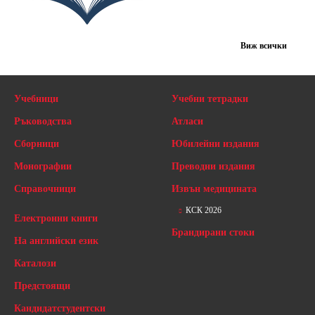
Виж всички
Учебници
Учебни тетрадки
Ръководства
Атласи
Сборници
Юбилейни издания
Монографии
Преводни издания
Справочници
Извън медицината
КСК 2026
Електронни книги
Брандирани стоки
На английски език
Каталози
Предстоящи
Кандидатстудентски