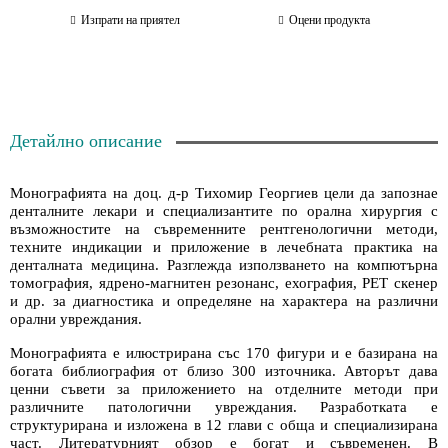
Изпрати на приятел
Оцени продукта
Детайлно описание
Монографията на доц. д-р Тихомир Георгиев цели да запознае
денталните лекари и специализантите по орална хирургия с
възможностите на съвременните рентгенологични методи,
техните индикации и приложение в лечебната практика на
денталната медицина. Разглежда използването на компютърна
томография, ядрено-магнитен резонанс, ехография, PET скенер
и др. за диагностика и определяне на характера на различни
орални увреждания.
Монографията е илюстрирана със 170 фигури и е базирана на
богата библиография от близо 300 източника. Авторът дава
ценни съвети за приложението на отделните методи при
различните патологични увреждания. Разработката е
структурирана и изложена в 12 глави с обща и специализирана
част. Литературният обзор е богат и съвременен. В