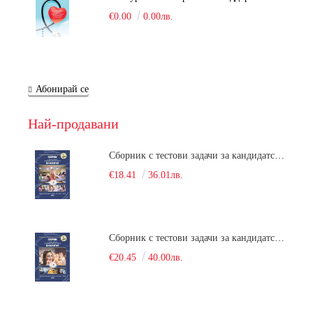
€0.00
0.00лв.
Абонирай се
Най-продавани
Сборник с тестови задачи за кандидатстудентски изпит по биология върху учебния материал за задължителна и профилирана подготовка, изучаван в средния курс на обучение. Част 1
€18.41
36.01лв.
Сборник с тестови задачи за кандидатстудентски изпит по биология върху учебния материал за задължителна и профилирана подготовка, изучаван в средния курс на обучение. Част 2
€20.45
40.00лв.