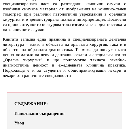
специализираната част са разгледани клинични случаи с
изобилен снимков материал от изображения на конично-лъчев
томограф при различни патологични увреждания в оралната
хирургия и е демонстрирана тяхната интерпретация. Посочени
са приносите, които осигурява това изследване за диагностиката
на клиничните случаи.
Книгата запълва една празнина в специализираната дентална
литература – както в областта на оралната хирургия, така и в
областта на образната диагностика. Тя може да послужи като
ценно помагало на всички дентални лекари и специализанти по
„Орална хирургия“ и ще подпомогне тяхната лечебно-
диагностична дейност в ежедневната клинична практика.
Подходяща е и за студенти и общопрактикуващи лекари и
лекари от граничните специалности
СЪДЪРЖАНИЕ:
Използвани съкращения
Увод