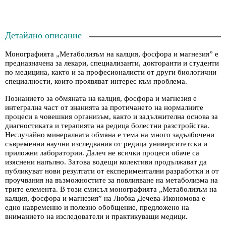
Детайлно описание
Монографията „Метаболизъм на калция, фосфора и магнезия” е
предназначена за лекари, специализанти, докторанти и студенти
по медицина, както и за професионалисти от други биологични
специалности, които проявяват интерес към проблема.
Познанието за обмяната на калция, фосфора и магнезия е
интегрална част от знанията за протичането на нормалните
процеси в човешкия организъм, както и задължителна основа за
диагностиката и терапията на редица болестни разстройства.
Неслучайно минералната обмяна е тема на много задълбочени
съвременни научни изследвания от редица университетски и
приложни лаборатории. Далеч не всички процеси обаче са
изяснени напълно. Затова водещи колективи продължават да
публикуват нови резултати от експериментални разработки и от
проучвания на възможностите за повлияване на метаболизма на
трите елемента. В този смисъл монографията „Метаболизъм на
калция, фосфора и магнезия” на Любка Дечева-Икономова е
едно навременно и полезно обобщение, предложено на
вниманието на изследователи и практикуващи медици.