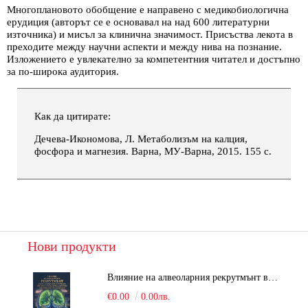
Многоплановото обобщение е направено с медикобиологична
ерудиция (авторът се е основавал на над 600 литературни
източника) и мисъл за клинична значимост. Присъства лекота в
преходите между научни аспекти и между нива на познание.
Изложението е увлекателно за компетентния читател и достъпно
за по-широка аудитория.
Как да цитирате:
Дечева-Икономова, Л. Метаболизъм на калция,
фосфора и магнезия. Варна, МУ-Варна, 2015. 155 с.
Нови продукти
Влияние на алвеоларния рекрутмънт върху белодробната функция при робот-асистирана хирургия в положение Тренделенбург
€0.00
0.00лв.