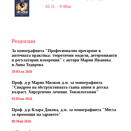
€5.11
9.99лв.
Рецензии
За монографията "
Професионално прегаряне в
аптечната практика: теоретични модели, детерминанти
и регулаторни измерения" с автори
Мария Иванова
и Анна Тодорова
10 Юли 2026
Проф. д-р Марио Милков д.м. за монографията
"Синдром на обструктивната сънна апнея в детска
възраст. Хирургично лечение. Тонзилотомия"
03 Юни 2026
Проф. д-р Клара Докова, д.м. за монографията "Места
за промоция на здравето"
08 Май 2026