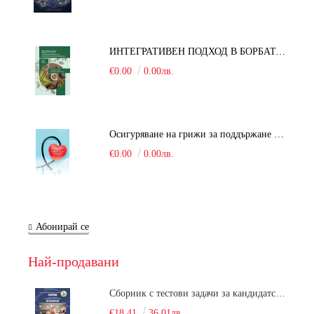
ИНТЕГРАТИВЕН ПОДХОД В БОРБАТА С COVID-19: От патогенезата на Sars-Cov-2 до фитомедицината и етноботаниката. Антивирусна активност и терапевтичен потенциал на българските лечебни растения
€0.00
0.00лв.
Осигуряване на грижи за поддържане на здравното състояние на уязвимите групи от населени
€0.00
0.00лв.
Абонирай се
Най-продавани
Сборник с тестови задачи за кандидатстудентски изпит по биология върху учебния материал за задължителна и профилирана подготовка, изучаван в средния курс на обучение. Част 1
€18.41
36.01лв.