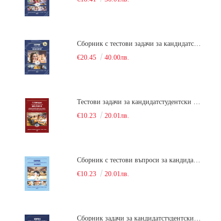
Сборник с тестови задачи за кандидатстудентски изпит по биология върху учебния материал за задължителна и профилирана подготовка, изучаван в средния курс на обучение. Част 2
€20.45
40.00лв.
Тестови задачи за кандидатстудентски изпит по биология. Сборник
€10.23
20.01лв.
Сборник с тестови въпроси за кандидатстудентски изпит по химия. 2022
€10.23
20.01лв.
Сборник задачи за кандидатстудентски изпит по химия