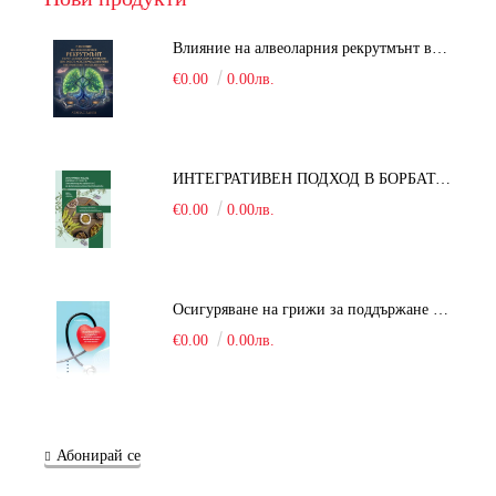
Влияние на алвеоларния рекрутмънт върху белодробната функция при робот-асистирана хирургия в положение Тренделенбург
€0.00
0.00лв.
ИНТЕГРАТИВЕН ПОДХОД В БОРБАТА С COVID-19: От патогенезата на Sars-Cov-2 до фитомедицината и етноботаниката. Антивирусна активност и терапевтичен потенциал на българските лечебни растения
€0.00
0.00лв.
Осигуряване на грижи за поддържане на здравното състояние на уязвимите групи от населени
€0.00
0.00лв.
Абонирай се