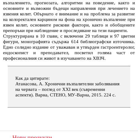
възпалението, прогнозата, алгоритми на поведение, както и
основните и възможни бъдещи направления при лечението на
язвения колит. Обърнато е внимание и на проблема за развитие
на колоректален карцином на фона на хронично възпаление при
язвен колит, основните рискови фактори, както и обобщените
препоръки при наблюдение и проследяване на тези пациенти.
Структурирана в 10 глави, с включени 29 таблици и 97 цветни
фигури, монографията съдържа 614 библиографски източника.
Едно солидно издание от уважаван и утвърден гастроентеролог,
ендоскопист и преподавател, посветил голяма част от
професионалния си живот в изучаването на ХВЗЧ.
Как да цитирате:
Атанасова, А. Хронични възпалителни заболявания
на червата – поглед от ХХІ век (съвременни
аспекти). Варна, СТЕНО, МУ-Варна, 2015. 224 с.
Нови продукти