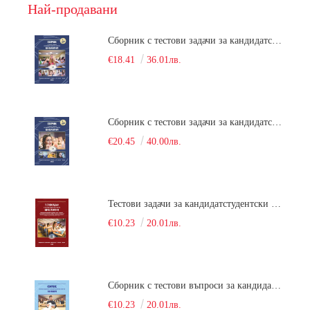
Най-продавани
Сборник с тестови задачи за кандидатстудентски изпит по биология върху учебния материал за задължителна и профилирана подготовка, изучаван в средния курс на обучение. Част 1
€18.41
36.01лв.
Сборник с тестови задачи за кандидатстудентски изпит по биология върху учебния материал за задължителна и профилирана подготовка, изучаван в средния курс на обучение. Част 2
€20.45
40.00лв.
Тестови задачи за кандидатстудентски изпит по биология. Сборник
€10.23
20.01лв.
Сборник с тестови въпроси за кандидатстудентски изпит по химия. 2022
€10.23
20.01лв.