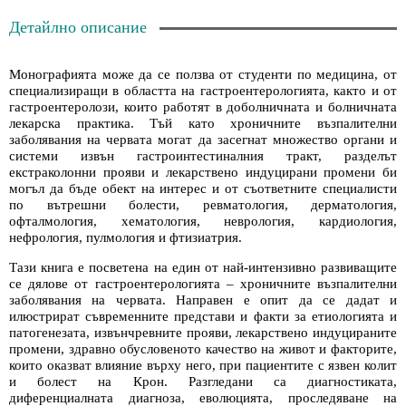
Детайлно описание
Монографията може да се ползва от студенти по медицина, от
специализиращи в областта на гастроентерологията, както и от
гастроентеролози, които работят в доболничната и болничната
лекарска практика. Тъй като хроничните възпалителни
заболявания на червата могат да засегнат множество органи и
системи извън гастроинтестиналния тракт, разделът
екстраколонни прояви и лекарствено индуцирани промени би
могъл да бъде обект на интерес и от съответните специалисти
по вътрешни болести, ревматология, дерматология,
офталмология, хематология, неврология, кардиология,
нефрология, пулмология и фтизиатрия.
Тази книга е посветена на един от най-интензивно развиващите
се дялове от гастроентерологията – хроничните възпалителни
заболявания на червата. Направен е опит да се дадат и
илюстрират съвременните представи и факти за етиологията и
патогенезата, извънчревните прояви, лекарствено индуцираните
промени, здравно обусловеното качество на живот и факторите,
които оказват влияние върху него, при пациентите с язвен колит
и болест на Крон. Разгледани са диагностиката,
диференциалната диагноза, еволюцията, проследяване на