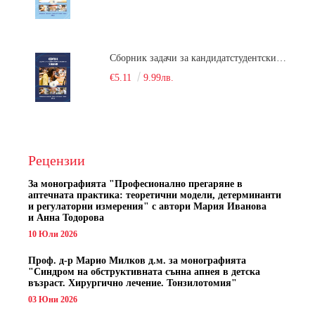
Сборник задачи за кандидатстудентски изпит по химия
€5.11
9.99лв.
Рецензии
За монографията "
Професионално прегаряне в
аптечната практика: теоретични модели, детерминанти
и регулаторни измерения" с автори
Мария Иванова
и Анна Тодорова
10 Юли 2026
Проф. д-р Марио Милков д.м. за монографията
"Синдром на обструктивната сънна апнея в детска
възраст. Хирургично лечение. Тонзилотомия"
03 Юни 2026