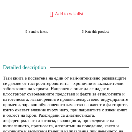
Add to wishlist
Send to friend
Rate this product
Detailed description
Тази книга е посветена на един от най-интензивно развиващите
се дялове от гастроентерологията – хроничните възпалителни
заболявания на червата. Направен е опит да се дадат и
илюстрират съвременните представи и факти за етиологията и
патогенезата, извънчревните прояви, лекарствено индуцираните
промени, здравно обусловеното качество на живот и факторите,
които оказват влияние върху него, при пациентите с язвен колит
и болест на Крон. Разгледани са диагностиката,
диференциалната диагноза, еволюцията, проследяване на
възпалението, прогнозата, алгоритми на поведение, както и
основните и възможни бъдещи направления при лечението на