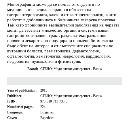
Монографията може да се ползва от студенти по
медицина, от специализиращи в областта на
гастроентерологията, както и от гастроентеролози, които
работят в доболничната и болничната лекарска практика.
Тъй като хроничните възпалителни заболявания на червата
могат да засегнат множество органи и системи извън
гастроинтестиналния тракт, разделът екстраколонни
прояви и лекарствено индуцирани промени би могъл да
бъде обект на интерес и от съответните специалисти по
вътрешни болести, ревматология, дерматология,
офталмология, хематология, неврология, кардиология,
нефрология, пулмология и фтизиатрия.
Brand:
СТЕНО; Медицински университет - Варна
Year of publication :
2015
Publisher:
СТЕНО; Медицински университет - Варна
ISBN:
978-619-713-733-0
Number of pages:
224
Language:
Bulgarian
Cover:
Paperback