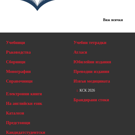
Виж всички
Учебници
Учебни тетрадки
Ръководства
Атласи
Сборници
Юбилейни издания
Монографии
Преводни издания
Справочници
Извън медицината
КСК 2026
Електронни книги
Брандирани стоки
На английски език
Каталози
Предстоящи
Кандидатстудентски