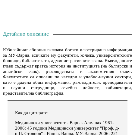
Детайлно описание
Юбилейният сборник включва богато илюстрирана информация
за МУ-Варна, всичките му факултети, колежа, университетските
болници, библиотеката, административните звена. Въвеждащите
глави съдържат кратка история на институцията (на български и
английски език), ръководствата и академичния съвет.
Факултетите са описани по катедри и учебно-научни сектори,
като е дадена обща информация, ръководители, преподаватели
и научни сътрудници, лечебна дейност, хабилитации,
представителна библиография.
Как да цитирате:
Медицински университет - Варна. Алманах 1961-
2006: 45 години Медицински университет "Проф. д-
р П. Стоянов" - Варна. Варна, МУ-Варна, 2006. 221