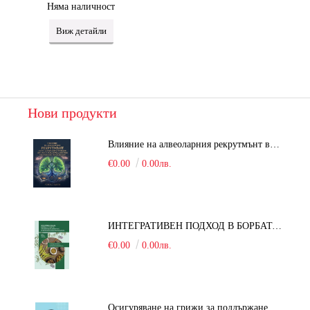
Няма наличност
Виж детайли
Нови продукти
Влияние на алвеоларния рекрутмънт върху белодробната функция при робот-асистирана хирургия в положение Тренделенбург
€0.00
0.00лв.
ИНТЕГРАТИВЕН ПОДХОД В БОРБАТА С COVID-19: От патогенезата на Sars-Cov-2 до фитомедицината и етноботаниката. Антивирусна активност и терапевтичен потенциал на българските лечебни растения
€0.00
0.00лв.
Осигуряване на грижи за поддържане на здравното състояние на уязвимите групи от населени