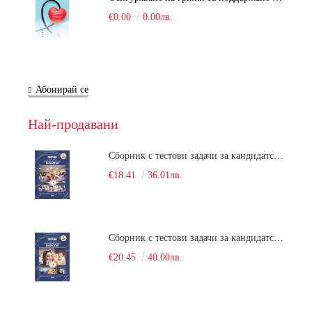
€0.00
0.00лв.
Абонирай се
Най-продавани
Сборник с тестови задачи за кандидатстудентски изпит по биология върху учебния материал за задължителна и профилирана подготовка, изучаван в средния курс на обучение. Част 1
€18.41
36.01лв.
Сборник с тестови задачи за кандидатстудентски изпит по биология върху учебния материал за задължителна и профилирана подготовка, изучаван в средния курс на обучение. Част 2
€20.45
40.00лв.