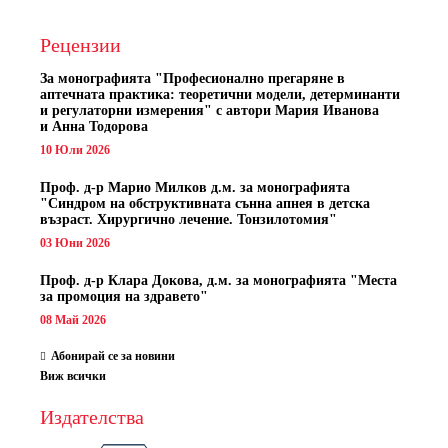
Рецензии
За монографията "
Професионално прегаряне в
аптечната практика: теоретични модели, детерминанти
и регулаторни измерения" с автори
Мария Иванова
и Анна Тодорова
10 Юли 2026
Проф. д-р Марио Милков д.м. за монографията
"Синдром на обструктивната сънна апнея в детска
възраст. Хирургично лечение. Тонзилотомия"
03 Юни 2026
Проф. д-р Клара Докова, д.м. за монографията "Места
за промоция на здравето"
08 Май 2026
Абонирай се за новини
Виж всички
Издателства