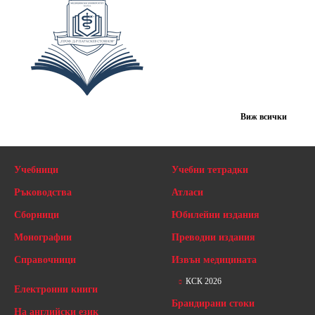
Виж всички
Учебници
Учебни тетрадки
Ръководства
Атласи
Сборници
Юбилейни издания
Монографии
Преводни издания
Справочници
Извън медицината
КСК 2026
Електронни книги
Брандирани стоки
На английски език