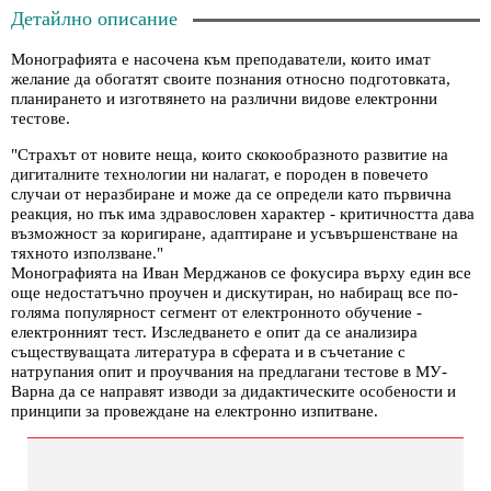
Детайлно описание
Монографията е насочена към преподаватели, които имат
желание да обогатят своите познания относно подготовката,
планирането и изготвянето на различни видове електронни
тестове.
"Страхът от новите неща, които скокообразното развитие на
дигиталните технологии ни налагат, е породен в повечето
случаи от неразбиране и може да се определи като първична
реакция, но пък има здравословен характер - критичността дава
възможност за коригиране, адаптиране и усъвършенстване на
тяхното използване."
Монографията на Иван Мерджанов се фокусира върху един все
още недостатъчно проучен и дискутиран, но набиращ все по-
голяма популярност сегмент от електронното обучение -
електронният тест. Изследването е опит да се анализира
съществуващата литература в сферата и в съчетание с
натрупания опит и проучвания на предлагани тестове в МУ-
Варна да се направят изводи за дидактическите особености и
принципи за провеждане на електронно изпитване.