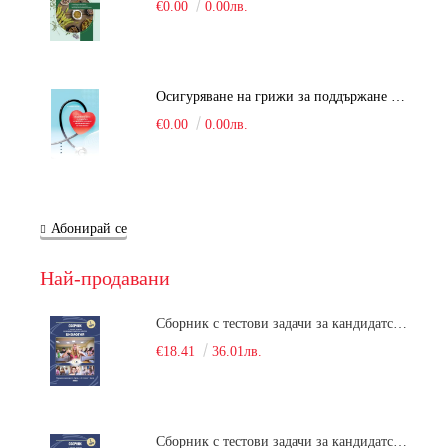
€0.00
0.00лв.
Осигуряване на грижи за поддържане на здравното състояние на уязвимите групи от населени
€0.00
0.00лв.
Абонирай се
Най-продавани
Сборник с тестови задачи за кандидатстудентски изпит по биология върху учебния материал за задължителна и профилирана подготовка, изучаван в средния курс на обучение. Част 1
€18.41
36.01лв.
Сборник с тестови задачи за кандидатстудентски изпит по биология върху учебния материал за задължителна и профилирана подготовка, изучаван в средния курс на обучение. Част 2