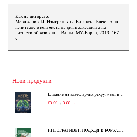
Как да цитирате:
Мерджанов, И. Измерения на Е-изпита. Електронно
изпитване в контекста на дигитализацията на
висшето образование. Варна, МУ-Варна, 2019. 167
с.
Нови продукти
Влияние на алвеоларния рекрутмънт върху белодробната функция при робот-асистирана хирургия в положение Тренделенбург
€0.00
0.00лв.
ИНТЕГРАТИВЕН ПОДХОД В БОРБАТА С COVID-19: От патогенезата на Sars-Cov-2 до фитомедицината и етноботаниката. Антивирусна активност и терапевтичен потенциал на българските лечебни растения