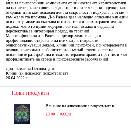
вплита психологични компоненти от личностовите характеристики
на пациента, които допълват диагностичните лекарски оценки, като
откриват пътя към психологичната свързаност и подкрепа, а оттам –
към желаната промяна. Д-р Радева дава нагледно описание как един
психиатър може да съчетава психологията и психотерапевтичния
подход, което го прави модерен лечител, но дава и бъдещата
перспектива за интегриран подход на терапия!
Монографията на д-р Радева я препоръчвам горещо и
професионално откровено на психиатри, невролози,
общопрактикуващи лекари, клинични психолози, психотерапевти и
всички, които имат любопитството към тайнствения свят на
психичните разстройства и тяхното терапевтиране, а през тях и към
профилактиката на стреса и психотелесните заболявания!
Доц. Павлина Петкова, д.м.
Клиничен психолог, психотерапевт
26.04.2022 г.
Нови продукти
Влияние на алвеоларния рекрутмънт върху белодробната функция при робот-асистирана хирургия в положение Тренделенбург
€0.00
0.00лв.