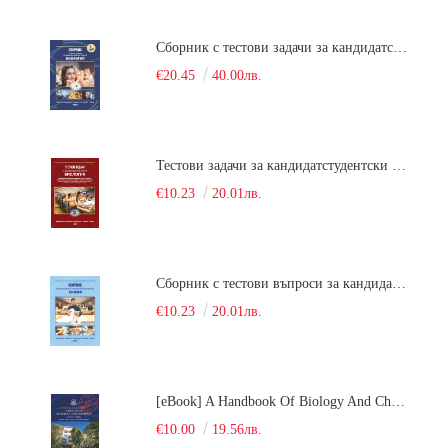
Сборник с тестови задачи за кандидатстудентски изпит по биология върху учебния материал за задължителна и профилирана подготовка, изучаван в средния курс на обучение. Част 2
€20.45
40.00лв.
Тестови задачи за кандидатстудентски изпит по биология. Сборник
€10.23
20.01лв.
Сборник с тестови въпроси за кандидатстудентски изпит по химия. 2022
€10.23
20.01лв.
[eBook] A Handbook Of Biology And Chemistry Test Items For The Entrance Tests At Medical University Of Varna (Fourth Revised Edition)
€10.00
19.56лв.