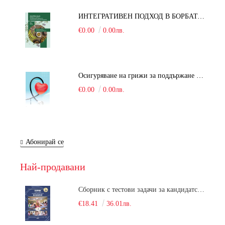
ИНТЕГРАТИВЕН ПОДХОД В БОРБАТА С COVID-19: От патогенезата на Sars-Cov-2 до фитомедицината и етноботаниката. Антивирусна активност и терапевтичен потенциал на българските лечебни растения
€0.00
0.00лв.
Осигуряване на грижи за поддържане на здравното състояние на уязвимите групи от населени
€0.00
0.00лв.
Абонирай се
Най-продавани
Сборник с тестови задачи за кандидатстудентски изпит по биология върху учебния материал за задължителна и профилирана подготовка, изучаван в средния курс на обучение. Част 1
€18.41
36.01лв.