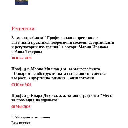
Рецензии
За монографията "
Професионално прегаряне в
аптечната практика: теоретични модели, детерминанти
и регулаторни измерения" с автори
Мария Иванова
и Анна Тодорова
10 Юли 2026
Проф. д-р Марио Милков д.м. за монографията
"Синдром на обструктивната сънна апнея в детска
възраст. Хирургично лечение. Тонзилотомия"
03 Юни 2026
Проф. д-р Клара Докова, д.м. за монографията "Места
за промоция на здравето"
08 Май 2026
Абонирай се за новини
Виж всички