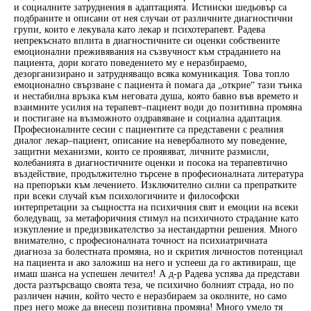
и социалните затруднения в адаптацията. Истински шедьовър са
подбраните и описани от нея случаи от различните диагностични
групи, които е лекувала като лекар и психотерапевт. Радева
непрекъснато вплита в диагностичните си оценки собствените
емоционални преживявания на съзвучност към страданието на
пациента, дори когато поведението му е неразбираемо,
дезорганизирано и затрудняващо всяка комуникация. Това топло
емоционално свързване с пациента ѝ помага да „открие“ тази тънка
и нестабилна връзка към неговата душа, която бавно във времето и
взаимните усилия на терапевт–пациент води до позитивна промяна
и постигане на възможното оздравяване и социална адаптация.
Професионалните сесии с пациентите са представени с реалния
диалог лекар–пациент, описание на невербалното му поведение,
защитни механизми, които се проявяват, личните размисли,
колебанията в диагностичните оценки и посока на терапевтично
въздействие, продължително търсене в професионалната литература
на препоръки към лечението. Изключително силни са препратките
при всеки случай към психологичните и философски
интерпретации за същността на психичния свят и емоции на всеки
боледуващ, за метафоричния стимул на психичното страдание като
изкупление и предизвикателство за нестандартни решения. Много
внимателно, с професионалната точност на психиатричната
диагноза за болестната промяна, но и скрития личностов потенциал
на пациента и ако заложиш на него и успееш да го активираш, ще
имаш шанса на успешен лечител! А д-р Радева успява да представи
доста разтърсващо своята теза, че психично болният страда, но по
различен начин, който често е неразбираем за околните, но само
през него може да внесеш позитивна промяна! Много умело тя