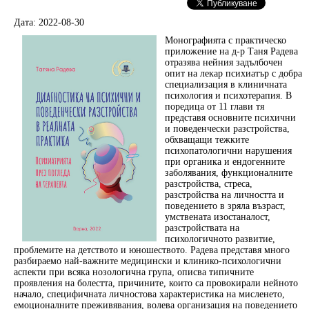
Дата: 2022-08-30
Монографията с практическо
приложение на д-р Таня Радева
отразява нейния задълбочен
опит на лекар психиатър с добра
специализация в клиничната
психология и психотерапия. В
поредица от 11 глави тя
представя основните психични
и поведенчески разстройства,
обхващащи тежките
психопатологични нарушения
при органика и ендогенните
заболявания, функционалните
разстройства, стреса,
разстройства на личността и
поведението в зряла възраст,
умствената изостаналост,
разстройствата на
психологичното развитие,
проблемите на детството и юношеството. Радева представя много
разбираемо най-важните медицински и клинико-психологични
аспекти при всяка нозологична група, описва типичните
проявления на болестта, причините, които са провокирали нейното
начало, специфичната личностова характеристика на мисленето,
емоционалните преживявания, волева организация на поведението