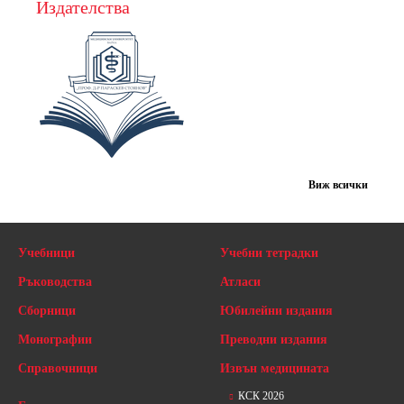
Издателства
Виж всички
Учебници
Учебни тетрадки
Ръководства
Атласи
Сборници
Юбилейни издания
Монографии
Преводни издания
Справочници
Извън медицината
КСК 2026