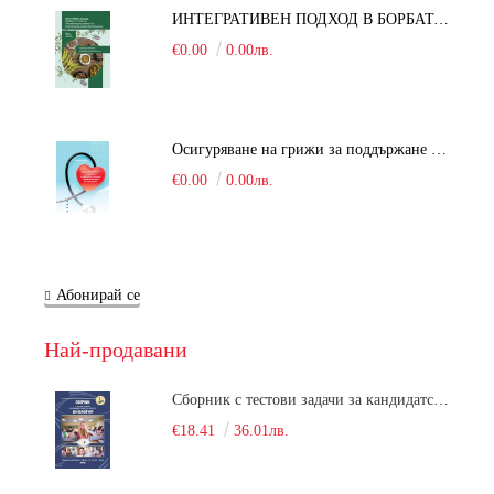
ИНТЕГРАТИВЕН ПОДХОД В БОРБАТА С COVID-19: От патогенезата на Sars-Cov-2 до фитомедицината и етноботаниката. Антивирусна активност и терапевтичен потенциал на българските лечебни растения
€0.00
0.00лв.
Осигуряване на грижи за поддържане на здравното състояние на уязвимите групи от населени
€0.00
0.00лв.
Абонирай се
Най-продавани
Сборник с тестови задачи за кандидатстудентски изпит по биология върху учебния материал за задължителна и профилирана подготовка, изучаван в средния курс на обучение. Част 1
€18.41
36.01лв.