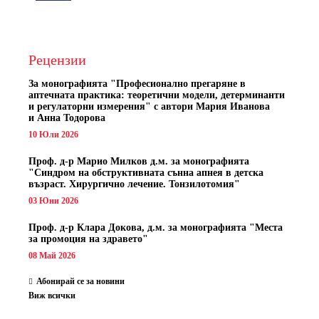
Рецензии
За монографията "
Професионално прегаряне в
аптечната практика: теоретични модели, детерминанти
и регулаторни измерения" с автори
Мария Иванова
и Анна Тодорова
10 Юли 2026
Проф. д-р Марио Милков д.м. за монографията
"Синдром на обструктивната сънна апнея в детска
възраст. Хирургично лечение. Тонзилотомия"
03 Юни 2026
Проф. д-р Клара Докова, д.м. за монографията "Места
за промоция на здравето"
08 Май 2026
Абонирай се за новини
Виж всички