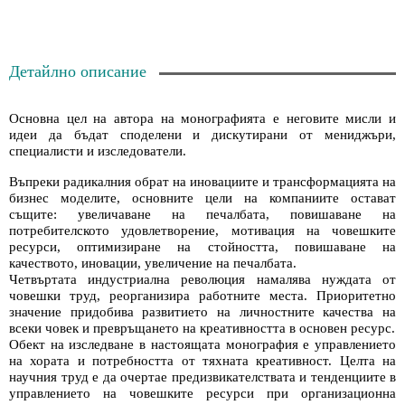
Детайлно описание
Основна цел на автора на монографията е неговите мисли и
идеи да бъдат споделени и дискутирани от мениджъри,
специалисти и изследователи.
Въпреки радикалния обрат на иновациите и трансформацията на
бизнес моделите, основните цели на компаниите остават
същите: увеличаване на печалбата, повишаване на
потребителското удовлетворение, мотивация на човешките
ресурси, оптимизиране на стойността, повишаване на
качеството, иновации, увеличение на печалбата.
Четвъртата индустриална революция намалява нуждата от
човешки труд, реорганизира работните места. Приоритетно
значение придобива развитието на личностните качества на
всеки човек и превръщането на креативността в основен ресурс.
Обект на изследване в настоящата монография е управлението
на хората и потребността от тяхната креативност. Целта на
научния труд е да очертае предизвикателствата и тенденциите в
управлението на човешките ресурси при организационна