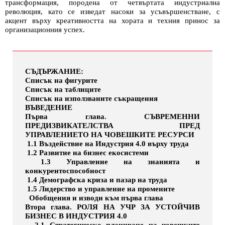
трансформация, породена от четвъртата индустриална
революция, като се изведат насоки за усъвършенстване, с
акцент върху креативността на хората и техния принос за
организационния успех.
СЪДЪРЖАНИЕ:
Списък на фигурите
Списък на таблиците
Списък на използваните съкращения
ВЪВЕДЕНИЕ
Първа глава. СЪВРЕМЕННИ
ПРЕДИЗВИКАТЕЛСТВА ПРЕД
УПРАВЛЕНИЕТО НА ЧОВЕШКИТЕ РЕСУРСИ
1.1 Въздействие на Индустрия 4.0 върху труда
1.2 Развитие на бизнес екосистеми
1.3 Управление на знанията и
конкурентоспособност
1.4 Демографска криза и пазар на труда
1.5 Лидерство и управление на промените
Обобщения и изводи към първа глава
Втора глава. РОЛЯ НА УЧР ЗА УСТОЙЧИВ
БИЗНЕС В ИНДУСТРИЯ 4.0
2.1 Стратегическо планиране на човешките