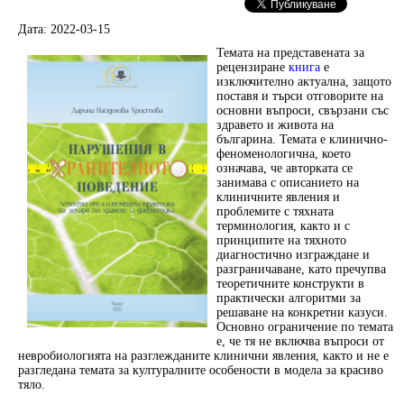
Дата: 2022-03-15
Темата на представената за
рецензиране
книга
е
изключително актуална, защото
поставя и търси отговорите на
основни въпроси, свързани със
здравето и живота на
българина. Темата е клинично-
феноменологична, което
означава, че авторката се
занимава с описанието на
клиничните явления и
проблемите с тяхната
терминология, както и с
принципите на тяхното
диагностично изграждане и
разграничаване, като пречупва
теоретичните конструкти в
практически алгоритми за
решаване на конкретни казуси.
Основно ограничение по темата
е, че тя не включва въпроси от
невробиологията на разглежданите клинични явления, както и не е
разгледана темата за културалните особености в модела за красиво
тяло.