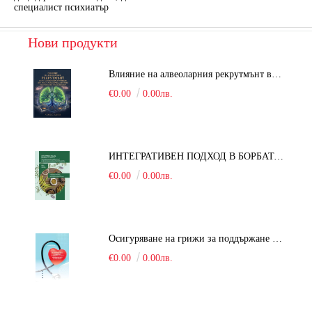
специалист психиатър
Нови продукти
Влияние на алвеоларния рекрутмънт върху белодробната функция при робот-асистирана хирургия в положение Тренделенбург
€0.00
0.00лв.
ИНТЕГРАТИВЕН ПОДХОД В БОРБАТА С COVID-19: От патогенезата на Sars-Cov-2 до фитомедицината и етноботаниката. Антивирусна активност и терапевтичен потенциал на българските лечебни растения
€0.00
0.00лв.
Осигуряване на грижи за поддържане на здравното състояние на уязвимите групи от населени
€0.00
0.00лв.