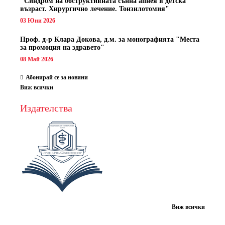
"Синдром на обструктивната сънна апнея в детска
възраст. Хирургично лечение. Тонзилотомия"
03 Юни 2026
Проф. д-р Клара Докова, д.м. за монографията "Места
за промоция на здравето"
08 Май 2026
Абонирай се за новини
Виж всички
Издателства
Виж всички