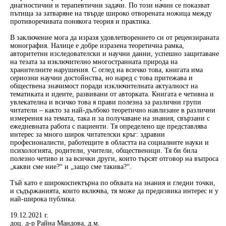
диагностични и терапевтични задачи. По този начин се показват
пътища за затваряне на твърде широко отворената ножица между
противоречивата понякога теория и практика.
В заключение мога да изразя удовлетворението си от рецензираната
монография. Налице е добре изразена теоретична рамка,
авторитетни изследователски и научни данни, успешно защитаване
на тезата за изключително многостранната природа на
хранителните нарушения. С оглед на всичко това, книгата има
сериозни научни достойнства, но наред с това притежава и
обществена значимост поради изключителната актуалност на
тематиката и идеите, развивани от авторката. Книгата е четивна и
увлекателна и всичко това я прави полезна за различни групи
читатели – както за най-дълбоко теоретично навлизане в различни
измерения на темата, така и за получаване на знания, свързани с
ежедневната работа с пациенти. Тя определено ще представлява
интерес за много широк читателски кръг: здравни
професионалисти, работещите в областта на социалните науки и
психологията, родители, учители, общественици. Тя би била
полезно четиво и за всички други, които търсят отговор на въпроса
„какви сме ние?“ и „защо сме такива?“.
Тъй като е широкоспектърна по обхвата на знания и гледни точки,
и съдържанията, които включва, тя може да предизвика интерес и у
най-широка публика.
19.12.2021 г.
доц. д-р Райна Мандова, д.м.