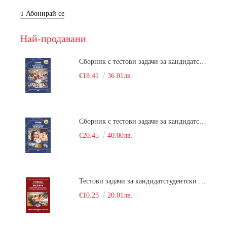
Абонирай се
Най-продавани
Сборник с тестови задачи за кандидатстудентски изпит по биология върху учебния материал за задължителна и профилирана подготовка, изучаван в средния курс на обучение. Част 1
€18.41
36.01лв.
Сборник с тестови задачи за кандидатстудентски изпит по биология върху учебния материал за задължителна и профилирана подготовка, изучаван в средния курс на обучение. Част 2
€20.45
40.00лв.
Тестови задачи за кандидатстудентски изпит по биология. Сборник
€10.23
20.01лв.