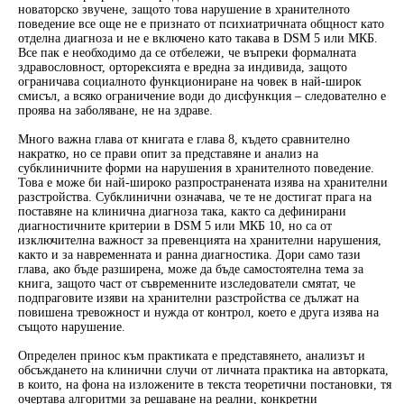
новаторско звучене, защото това нарушение в хранителното
поведение все още не е признато от психиатричната общност като
отделна диагноза и не е включено като такава в DSM 5 или МКБ.
Все пак е необходимо да се отбележи, че въпреки формалната
здравословност, орторексията е вредна за индивида, защото
ограничава социалното функциониране на човек в най-широк
смисъл, а всяко ограничение води до дисфункция – следователно е
проява на заболяване, не на здраве.
Много важна глава от книгата е глава 8, където сравнително
накратко, но се прави опит за представяне и анализ на
субклиничните форми на нарушения в хранителното поведение.
Това е може би най-широко разпространената изява на хранителни
разстройства. Субклинични означава, че те не достигат прага на
поставяне на клинична диагноза така, както са дефинирани
диагностичните критерии в DSM 5 или МКБ 10, но са от
изключителна важност за превенцията на хранителни нарушения,
както и за навременната и ранна диагностика. Дори само тази
глава, ако бъде разширена, може да бъде самостоятелна тема за
книга, защото част от съвременните изследователи смятат, че
подпраговите изяви на хранителни разстройства се дължат на
повишена тревожност и нужда от контрол, което е друга изява на
същото нарушение.
Определен принос към практиката е представянето, анализът и
обсъждането на клинични случи от личната практика на авторката,
в които, на фона на изложените в текста теоретични постановки, тя
очертава алгоритми за решаване на реални, конкретни