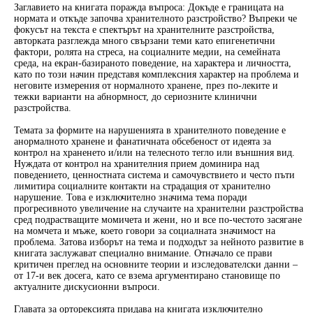
Заглавието на книгата поражда въпроса: Докъде е границата на
нормата и откъде започва хранителното разстройство? Въпреки че
фокусът на текста е спектърът на хранителните разстройства,
авторката разглежда много свързани теми като епигенетични
фактори, ролята на стреса, на социалните медии, на семейната
среда, на екран-базираното поведение, на характера и личността,
като по този начин представя комплексния характер на проблема и
неговите измерения от нормалното хранене, през по-леките и
тежки варианти на абнормност, до сериозните клинични
разстройства.
Темата за формите на нарушенията в хранителното поведение е
анормалното хранене и фанатичната обсебеност от идеята за
контрол на храненето и/или на телесното тегло или външния вид.
Нуждата от контрол на хранителния прием доминира над
поведението, ценностната система и самочувствието и често пъти
лимитира социалните контакти на страдащия от хранително
нарушение. Това е изключително значима тема поради
прогресивното увеличение на случаите на хранителни разстройства
сред подрастващите момичета и жени, но и все по-честото засягане
на момчета и мъже, което говори за социалната значимост на
проблема. Затова изборът на тема и подходът за нейното развитие в
книгата заслужават специално внимание. Отначало се прави
критичен преглед на основните теории и изследователски данни –
от 17-и век досега, като се взема аргументирано становище по
актуалните дискусионни въпроси.
Главата за орторексията придава на книгата изключително